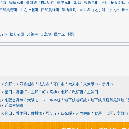
渚西
藤阪元町
高野道
津田駅前
長尾元町
出口
藤阪東町
星丘
楠葉野田
伊加賀寿町
山之上北町
伊加賀緑町
翠香園町
香里園山之手町
北中振
春日
方市
枚方公園
光善寺
宮之阪
星ケ丘
村野
市
/
交野市
/
四條畷市
/
枚方市
/
守口市
/
大東市
/
東大阪市
/
伊丹市
市
/
星田
/
野里町
/
上野口町
/
高柳
/
南野
/
私部西
/
上神田
線
/
京阪交野線
/
大阪モノレール本線
/
地下鉄谷町線
/
地下鉄長堀鶴見緑地
/
線
/
近鉄生駒線
大和田
/
香里園
/
古川橋
/
忍ケ丘
/
四条畷
/
河内磐船
/
寝屋川公園
/
交野市