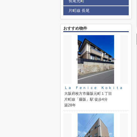
長尾元町
片町線 長尾
おすすめ物件
Ｌａ Ｆｅｎｉｃｅ Ｋｏｋｉｔａ
大阪府枚方市藤阪元町１丁目
片町線「藤阪」駅 徒歩4分
築28年