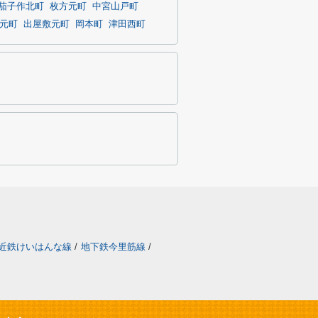
茄子作北町
枚方元町
中宮山戸町
元町
出屋敷元町
岡本町
津田西町
近鉄けいはんな線
/
地下鉄今里筋線
/