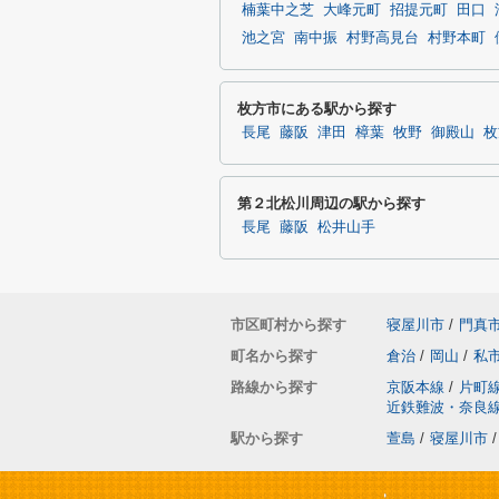
楠葉中之芝
大峰元町
招提元町
田口
池之宮
南中振
村野高見台
村野本町
枚方市にある駅から探す
長尾
藤阪
津田
樟葉
牧野
御殿山
枚
第２北松川周辺の駅から探す
長尾
藤阪
松井山手
市区町村から探す
寝屋川市
/
門真
町名から探す
倉治
/
岡山
/
私
路線から探す
京阪本線
/
片町
近鉄難波・奈良
駅から探す
萱島
/
寝屋川市
/