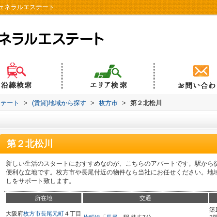
ェネラルエステート
ステート
>
(賃貸)地域から探す
>
枚方市
>
第２北松川
第２北松川
新しい生活のスタートにおすすめなのが、こちらのアパートです。駅から
便利な立地です。枚方市や長尾付近の物件なら当社にお任せください。地
しをサポート致します。
所在地
交通
築
大阪府
枚方市
長尾元町
４丁目