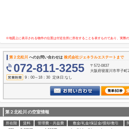
※地図上に表示される物件の位置は付近住所に所在することを表すものであり、実際
第２北松川
へのお問い合わせは
株式会社ジェネラルエステートまで
072-811-3255
〒572-0837
大阪府寝屋川市早子町23
9：00～18：30 定休日:なし
第２北松川
の空室情報
所在階
賃料
管理費・共益費
敷金/礼金/保証金/償却/敷引