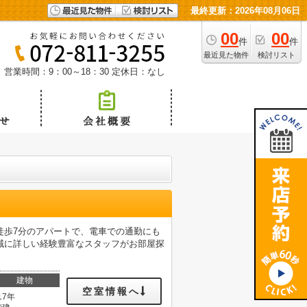
最終更新：2026年08月06日
00
00
件
件
最近見た物件
検討リスト
営業時間：9：00～18：30
定休日：なし
徒歩7分のアパートで、電車での通勤にも
域に詳しい経験豊富なスタッフがお部屋探
建物
空室情報へ
17年