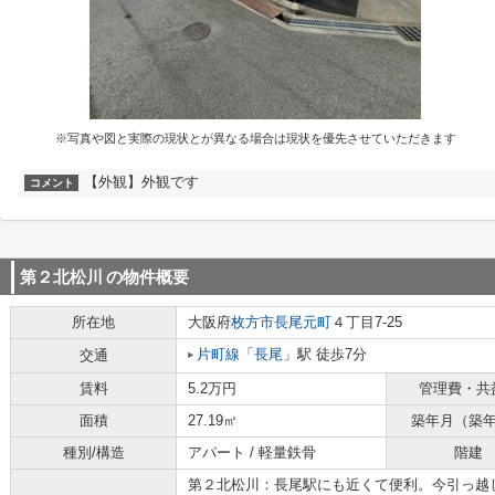
※写真や図と実際の現状とが異なる場合は現状を優先させていただきます
【外観】外観です
コメント
第２北松川
の物件概要
所在地
大阪府
枚方市
長尾元町
４丁目7-25
片町線
「
長尾
」駅 徒歩7分
交通
賃料
5.2万円
管理費・共
面積
27.19㎡
築年月（築
種別/構造
アパート / 軽量鉄骨
階建
第２北松川：長尾駅にも近くて便利。今引っ越