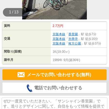
1 / 13
賃料
2.7万円
京阪本線
「
香里園
」駅 徒歩7分
交通
京阪本線
「
光善寺
」駅 徒歩16分
京阪本線
「
枚方公園
」駅 徒歩37分
間取り(面積)
1K(19.00㎡)
築年月
1989年 9月(築36年)
メールでお問い合わせする(無料)
電話でお問い合わせする
ぜひ一度見ていただきたい、「サンシャイン香里園」で
す。造りとデザインに関して、自信をもって情報を提供で