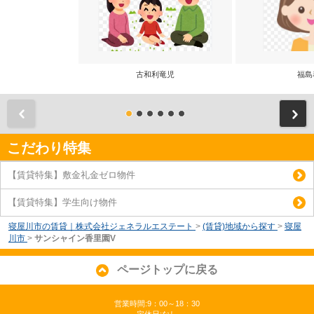
古和利竜児
福島
前
こだわり特集
【賃貸特集】敷金礼金ゼロ物件
【賃貸特集】学生向け物件
寝屋川市の賃貸｜株式会社ジェネラルエステート
>
(賃貸)地域から探す
>
寝屋
川市
>
サンシャイン香里園V
ページトップに戻る
営業時間:9：00～18：30