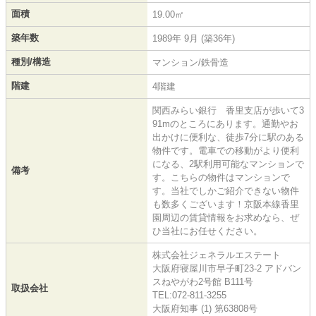
面積
19.00㎡
築年数
1989年 9月 (築36年)
種別/構造
マンション/鉄骨造
階建
4階建
関西みらい銀行 香里支店が歩いて3
91mのところにあります。通勤やお
出かけに便利な、徒歩7分に駅のある
物件です。電車での移動がより便利
になる、2駅利用可能なマンションで
備考
す。こちらの物件はマンションで
す。当社でしかご紹介できない物件
も数多くございます！京阪本線香里
園周辺の賃貸情報をお求めなら、ぜ
ひ当社にお任せください。
株式会社ジェネラルエステート
大阪府寝屋川市早子町23-2 アドバン
スねやがわ2号館 B111号
取扱会社
TEL:072-811-3255
大阪府知事 (1) 第63808号