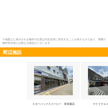
※地図上に表示される物件の位置は付近住所に所在することを表すものであり、実際の
物件所在地とは異なる場合がございます。
周辺施設
スターバックスコーヒー 香里園店
マクドナル