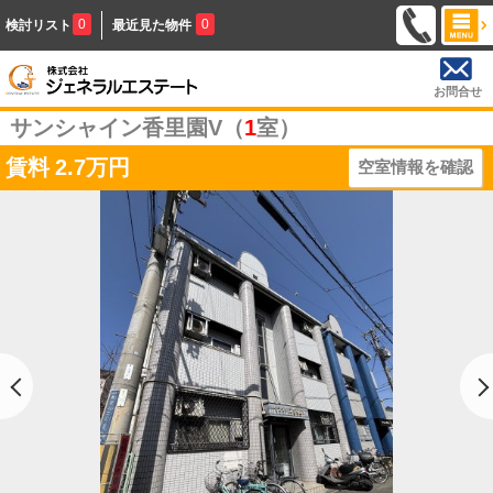
0
0
検討リスト
最近見た物件
お問合せ
サンシャイン香里園V（
1
室）
賃料
2.7万円
空室情報を確認