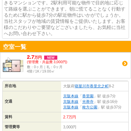
きるマンションです。2駅利用可能な物件で目的地に応じ
て路線を選ぶことができます。朝に慌てることなく行動す
るために駅から徒歩7分の駅近物件はいかがでしょうか。
当社スタッフが地域の賃貸情報をご提供いたします。お客
様のこだわりやご要望などございましたら、お気軽に当社
へお問い合わせ下さい。
空室一覧
2.7
万
円
NEW
(管理費・共益費 3,000円)
敷：0ヶ月｜礼：0ヶ月
4階 / 1K / 19.00㎡
所在地
大阪府
寝屋川市
香里北之町
8-2
京阪本線
「
香里園
」駅 徒歩7分
交通
京阪本線
「
光善寺
」駅 徒歩16分
京阪本線
「
枚方公園
」駅 徒歩37分
賃料
2.7万円
管理費等
3,000円