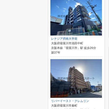
レナジア摂南大学前
大阪府寝屋川市池田中町
京阪本線「寝屋川市」駅 徒歩26分
築37年
リバーイースト・クレムリン
大阪府寝屋川市秦町