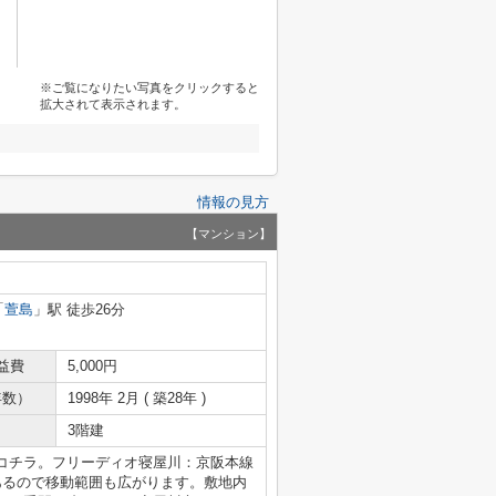
※ご覧になりたい写真をクリックすると
拡大されて表示されます。
情報の見方
【マンション】
「
萱島
」駅 徒歩26分
益費
5,000円
年数）
1998年 2月 ( 築28年 )
3階建
コチラ。フリーディオ寝屋川：京阪本線
あるので移動範囲も広がります。敷地内