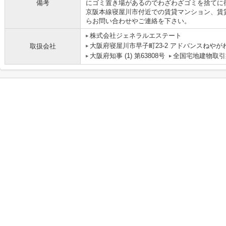
備考
にゴミ置き場があるのでわざわざゴミを捨てに
京阪本線寝屋川市付近での賃貸マンション、賃
らお問い合わせやご連絡を下さい。
株式会社ジェネラルエステート
大阪府寝屋川市早子町23-2 アドバンスねやがわ2
取扱会社
大阪府知事 (1) 第63808号
全国宅地建物取引