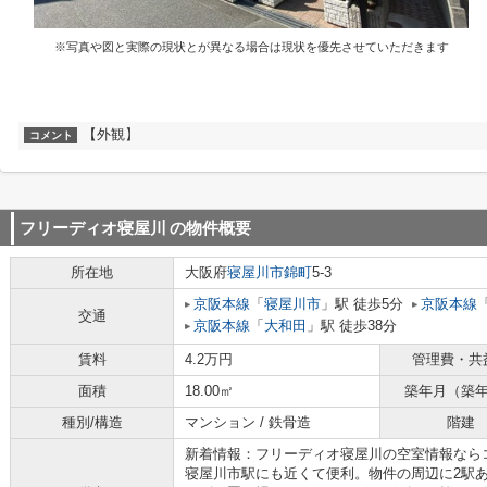
※写真や図と実際の現状とが異なる場合は現状を優先させていただきます
【外観】
コメント
フリーディオ寝屋川
の物件概要
所在地
大阪府
寝屋川市
錦町
5-3
京阪本線
「
寝屋川市
」駅 徒歩5分
京阪本線
交通
京阪本線
「
大和田
」駅 徒歩38分
賃料
4.2万円
管理費・共
面積
18.00㎡
築年月（築
種別/構造
マンション / 鉄骨造
階建
新着情報：フリーディオ寝屋川の空室情報なら
寝屋川市駅にも近くて便利。物件の周辺に2駅