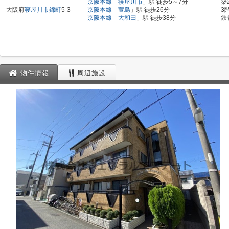
京阪本線
「
寝屋川市
」駅 徒歩5～7分
築
大阪府
寝屋川市
錦町
5-3
京阪本線
「
萱島
」駅 徒歩26分
3
京阪本線
「
大和田
」駅 徒歩38分
鉄
物件情報
周辺施設