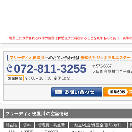
※地図上に表示される物件の位置は付近住所に所在することを表すものであり、実際
フリーディオ寝屋川
へのお問い合わせは
株式会社ジェネラルエステー
072-811-3255
〒572-0837
大阪府寝屋川市早子町23
9：00～18：30 定休日:なし
フリーディオ寝屋川
の空室情報
所在階
賃料
管理費・共益費
敷金/礼金/保証金/償却/敷引