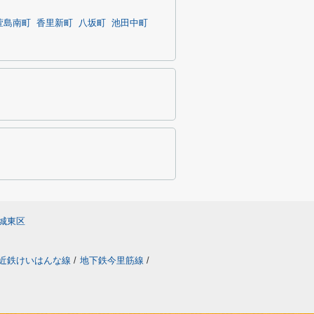
萱島南町
香里新町
八坂町
池田中町
城東区
近鉄けいはんな線
/
地下鉄今里筋線
/