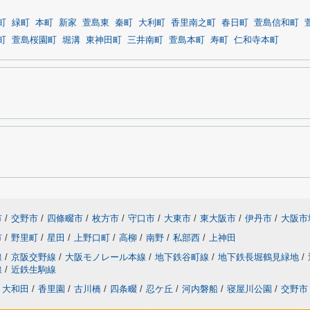
町
緑町
本町
新家
萱島東
秦町
大利町
香里南之町
春日町
萱島信和町
町
萱島桜園町
堀溝
東神田町
三井南町
萱島本町
寿町
仁和寺本町
市
/
交野市
/
四條畷市
/
枚方市
/
守口市
/
大東市
/
東大阪市
/
伊丹市
/
大阪市
市
/
野里町
/
星田
/
上野口町
/
高柳
/
南野
/
私部西
/
上神田
線
/
京阪交野線
/
大阪モノレール本線
/
地下鉄谷町線
/
地下鉄長堀鶴見緑地
/
線
/
近鉄生駒線
大和田
/
香里園
/
古川橋
/
四条畷
/
忍ケ丘
/
河内磐船
/
寝屋川公園
/
交野市