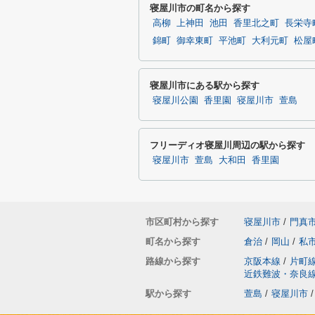
寝屋川市の町名から探す
高柳
上神田
池田
香里北之町
長栄寺
錦町
御幸東町
平池町
大利元町
松屋
寝屋川市にある駅から探す
寝屋川公園
香里園
寝屋川市
萱島
フリーディオ寝屋川周辺の駅から探す
寝屋川市
萱島
大和田
香里園
市区町村から探す
寝屋川市
/
門真
町名から探す
倉治
/
岡山
/
私
路線から探す
京阪本線
/
片町
近鉄難波・奈良
駅から探す
萱島
/
寝屋川市
/