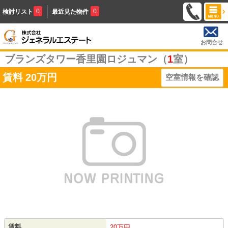
0
0
検討リスト
最近見た物件
お問合せ
ブランズタワー香里園ロジュマン（
1
室）
賃料
20万円
空室情報を確認
賃料
20万円