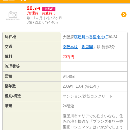
20
万
円
NEW
(管理費・共益費 -)
敷：1ヶ月｜礼：2ヶ月
8階 / 2LDK / 94.40㎡
所在地
大阪府
寝屋川市
香里南之町
36-34
交通
京阪本線
「
香里園
」駅 徒歩3分
賃料
20万円
管理費等
-
面積
94.40㎡
築年数
2009年 10月 (築16年)
種別/構造
マンション/鉄筋コンクリート
階建
24階建
寝屋川市エリアでの住まいなら、住
み心地も快適な「ブランズタワー香
里園ロジュマン」はいかがでしょう