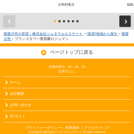
古和利竜児
福島
前
寝屋川市の賃貸｜株式会社ジェネラルエステート
>
(賃貸)地域から探す
>
寝屋
川市
>
ブランズタワー香里園ロジュマン
ページトップに戻る
営業時間:9：00～18：30
定休日:なし
ホーム
会社概要
お問い合わせ
PCサイト
プライバシーポリシー
利用規約
｜アクセスマップ
｜
Copyright(c) 株式会社ジェネラルエステート All rights reserved.