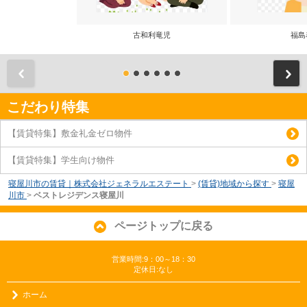
古和利竜児
福島
前
こだわり特集
【賃貸特集】敷金礼金ゼロ物件
【賃貸特集】学生向け物件
寝屋川市の賃貸｜株式会社ジェネラルエステート
>
(賃貸)地域から探す
>
寝屋
川市
>
ベストレジデンス寝屋川
ページトップに戻る
営業時間:9：00～18：30
定休日:なし
ホーム