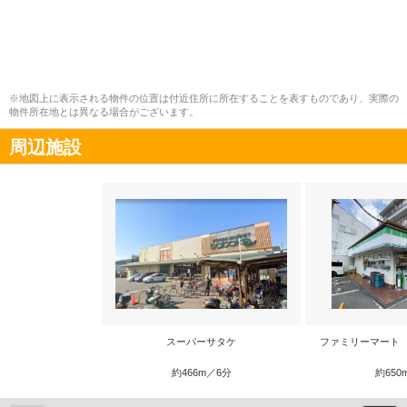
※地図上に表示される物件の位置は付近住所に所在することを表すものであり、実際の
物件所在地とは異なる場合がございます。
周辺施設
スーパーサタケ
ファミリーマート
約466m／6分
約650