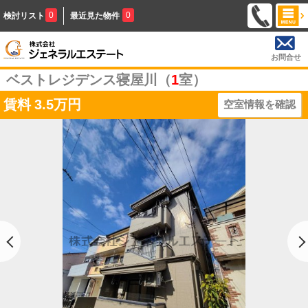
0
0
検討リスト
最近見た物件
お問合せ
ベストレジデンス寝屋川（
1
室）
賃料
3.5万円
空室情報を確認