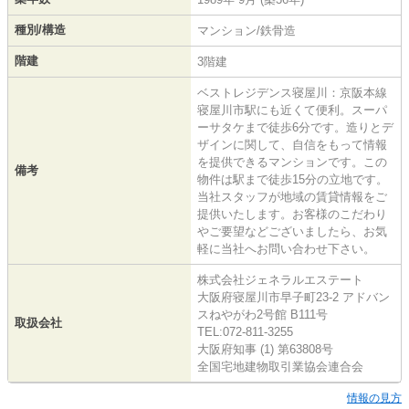
種別/構造
マンション/鉄骨造
階建
3階建
ベストレジデンス寝屋川：京阪本線
寝屋川市駅にも近くて便利。スーパ
ーサタケまで徒歩6分です。造りとデ
ザインに関して、自信をもって情報
を提供できるマンションです。この
備考
物件は駅まで徒歩15分の立地です。
当社スタッフが地域の賃貸情報をご
提供いたします。お客様のこだわり
やご要望などございましたら、お気
軽に当社へお問い合わせ下さい。
株式会社ジェネラルエステート
大阪府寝屋川市早子町23-2 アドバン
スねやがわ2号館 B111号
取扱会社
TEL:072-811-3255
大阪府知事 (1) 第63808号
全国宅地建物取引業協会連合会
情報の見方