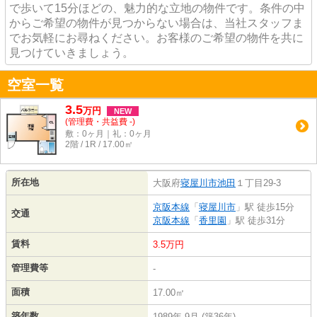
で歩いて15分ほどの、魅力的な立地の物件です。条件の中
からご希望の物件が見つからない場合は、当社スタッフま
でお気軽にお尋ねください。お客様のご希望の物件を共に
見つけていきましょう。
空室一覧
3.5
万
円
NEW
(管理費・共益費 -)
敷：0ヶ月｜礼：0ヶ月
2階 / 1R / 17.00㎡
所在地
大阪府
寝屋川市
池田
１丁目29-3
京阪本線
「
寝屋川市
」駅 徒歩15分
交通
京阪本線
「
香里園
」駅 徒歩31分
賃料
3.5万円
管理費等
-
面積
17.00㎡
築年数
1989年 9月 (築36年)