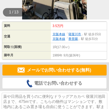
1 / 13
賃料
3.5万円
京阪本線
「
寝屋川市
」駅 徒歩15分
交通
京阪本線
「
香里園
」駅 徒歩31分
間取り(面積)
1R(17.00㎡)
築年月
1989年 9月(築36年)
メールでお問い合わせする(無料)
電話でお問い合わせする
薬や日用品を買うのに便利なドラッグアカカベ 寝屋川池田
店まで、475mです。こちらの物件はマンションです。敷
地内にあるごみ置き場も自由に使うことができます。駅ま