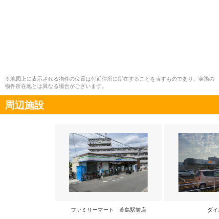
※地図上に表示される物件の位置は付近住所に所在することを表すものであり、実際の
物件所在地とは異なる場合がございます。
周辺施設
ファミリーマート 萱島駅前店
ダイ