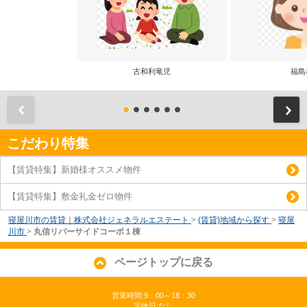
古和利竜児
福島
前
こだわり特集
【賃貸特集】新婚様オススメ物件
【賃貸特集】敷金礼金ゼロ物件
寝屋川市の賃貸｜株式会社ジェネラルエステート
>
(賃貸)地域から探す
>
寝屋
川市
>
丸信リバーサイドコーポ１棟
ページトップに戻る
営業時間:9：00～18：30
定休日:なし