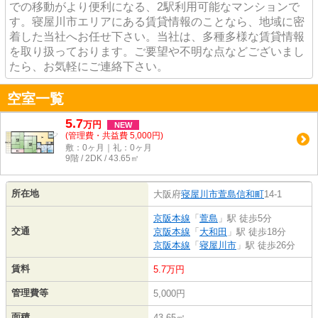
での移動がより便利になる、2駅利用可能なマンションで
す。寝屋川市エリアにある賃貸情報のことなら、地域に密
着した当社へお任せ下さい。当社は、多種多様な賃貸情報
を取り扱っております。ご要望や不明な点などございまし
たら、お気軽にご連絡下さい。
空室一覧
5.7
万
円
NEW
(管理費・共益費 5,000円)
敷：0ヶ月｜礼：0ヶ月
9階 / 2DK / 43.65㎡
所在地
大阪府
寝屋川市
萱島信和町
14-1
京阪本線
「
萱島
」駅 徒歩5分
交通
京阪本線
「
大和田
」駅 徒歩18分
京阪本線
「
寝屋川市
」駅 徒歩26分
賃料
5.7万円
管理費等
5,000円
面積
43.65㎡