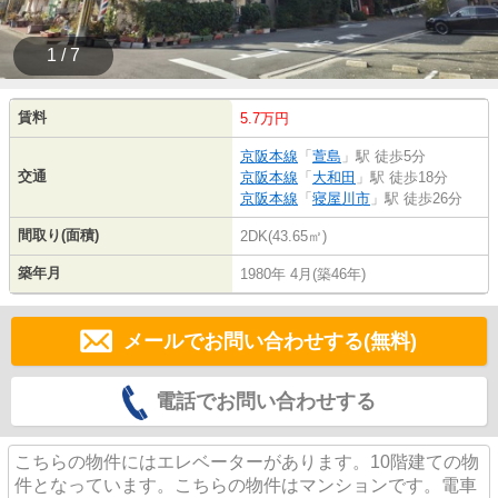
1 / 7
賃料
5.7万円
京阪本線
「
萱島
」駅 徒歩5分
交通
京阪本線
「
大和田
」駅 徒歩18分
京阪本線
「
寝屋川市
」駅 徒歩26分
間取り(面積)
2DK(43.65㎡)
築年月
1980年 4月(築46年)
メールでお問い合わせする(無料)
電話でお問い合わせする
こちらの物件にはエレベーターがあります。10階建ての物
件となっています。こちらの物件はマンションです。電車