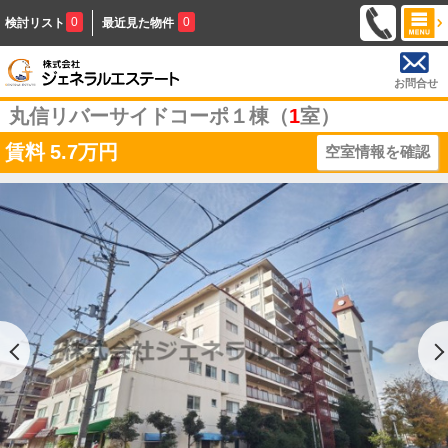
0
0
検討リスト
最近見た物件
お問合せ
丸信リバーサイドコーポ１棟（
1
室）
賃料
5.7万円
空室情報を確認