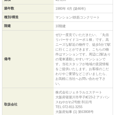
築年数
1980年 4月 (築46年)
種別/構造
マンション/鉄筋コンクリート
階建
10階建
ぜひ一度見ていただきたい、「丸信
リバーサイドコーポ１棟」です。高
ニーズな駅近の物件で、徒歩5分で駅
に行くことができます。こちらの物
件はマンションです。周辺に2駅あり
備考
の電車通勤しやすいマンションで
す。当社スタッフが地域の賃貸情報
をご提供いたします。お客様のこだ
わりやご要望などございましたら、
お気軽に当社へお問い合わせ下さ
い。
株式会社ジェネラルエステート
大阪府寝屋川市早子町23-2 アドバン
スねやがわ2号館 B111号
取扱会社
TEL:072-811-3255
大阪府知事 (1) 第63808号