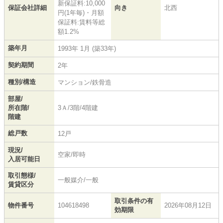
新保証料:10,000
保証会社詳細
向き
北西
円(1年毎)・月額
保証料:賃料等総
額1.2%
築年月
1993年 1月 (築33年)
契約期間
2年
種別/構造
マンション/鉄骨造
部屋/
所在階/
3Ａ/3階/4階建
階建
総戸数
12戸
現況/
空家/即時
入居可能日
取引態様/
一般媒介/一般
賃貸区分
取引条件の有
物件番号
104618498
2026年08月12日
効期限