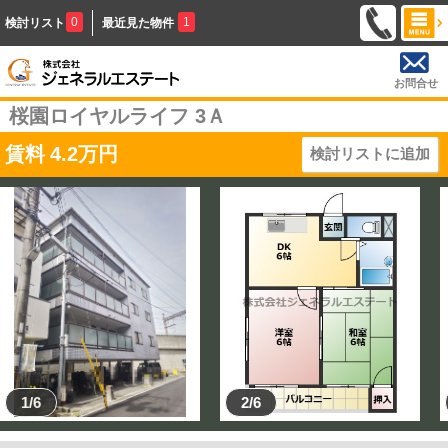
0
1
検討リスト
最近見た物件
お問合せ
桜園ロイヤルライフ 3Ａ
賃料
4.2
万円
検討リストに追加
1/6
2/6