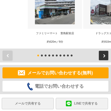
ファミリーマート 萱島駅前店
ドラッグス
約620m／8分
約910
前
メールでお問い合わせする(無料)
電話でお問い合わせする
メールで共有する
LINEで共有する