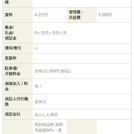
積
管理費・
賃料
4.2万円
5,000円
共益費
敷金/
礼金/
0ヶ月/0ヶ月/0ヶ月
保証金
償却/敷引
-/-
更新料
-
駐車場/
空有/11,000円 (税込)
月額料金
保険加入 / 料
有 / -
金
保証人代行義
必加入
務
保証会社
あんしん保証
初回保証料:賃料
等総額50%・更