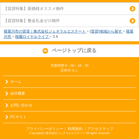
【賃貸特集】新婚様オススメ物件
【賃貸特集】敷金礼金ゼロ物件
寝屋川市の賃貸｜株式会社ジェネラルエステート
>
(賃貸)地域から探す
>
寝屋
川市
>
桜園ロイヤルライフ
>
3Ａ
ページトップに戻る
営業時間:9：00～18：30
定休日:なし
ホーム
会社概要
お問い合わせ
PCサイト
プライバシーポリシー
利用規約
｜アクセスマップ
｜
Copyright(c) 株式会社ジェネラルエステート All rights reserved.