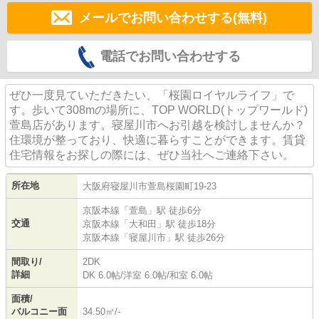
メールでお問い合わせする(無料)
電話でお問い合わせする
ぜひ一度見ていただきたい、「桜園ロイヤルライフ」で
す。歩いて308mの場所に、TOP WORLD(トップワールド)
萱島店があります。寝屋川市へお引越を検討しませんか？
住環境が整っており、快適に暮らすことができます。賃貸
住宅情報をお探しの際には、ぜひ当社へご連絡下さい。
所在地
大阪府
寝屋川市
萱島桜園町
19-23
京阪本線
「
萱島
」駅 徒歩6分
交通
京阪本線
「
大和田
」駅 徒歩18分
京阪本線
「
寝屋川市
」駅 徒歩26分
間取り/
2DK
詳細
DK 6.0帖
/
洋室 6.0帖
/
和室 6.0帖
面積/
バルコニー面
34.50㎡/-