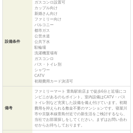
ガスコンロ設置可
カップル向け
新婚さん向け
ファミリー向け
バルコニー
都市ガス
公営水道
設備条件
公共下水
駐輪場
洗濯機置場有
ガスコンロ
バス・トイレ別
シャワー
CATV
初期費用カード決済可
ファミリーマート 萱島駅前店まで徒歩6分と近場にコ
ンビニがあるのもポイント。室内設備はCATV・バス
トイレ別など充実した設備を備え付けています。初期
備考
費用を抑えられる敷金不要のマンションです。寝屋川
市や京阪本線萱島付近での新生活をご検討するなら、
当社でお部屋探しをしてください。まずはお問い合わ
せからお待ちしております。