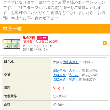
タイプになります。敷地内にごみ置き場のあるマンション
です。当社スタッフが地域の賃貸情報をご提供いたしま
す。お客様のこだわりやご要望などございましたら、お気
軽に当社へお問い合わせ下さい。
空室一覧
5.6
万
円
NEW
(管理費・共益費 10,000円)
敷：0ヶ月｜礼：0ヶ月
2階 / 2DK / 49.49㎡
所在地
大阪府
門真市
島頭
３丁目3-5
京阪本線
「
大和田
」駅 徒歩25分
交通
京阪本線
「
古川橋
」駅 徒歩34分
京阪本線
「
萱島
」駅 徒歩27分
賃料
5.6万円
管理費等
10,000円
面積
49.49㎡