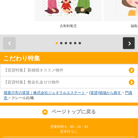
古和利竜児
福島
前
こだわり特集
【賃貸特集】新婚様オススメ物件
【賃貸特集】敷金礼金ゼロ物件
寝屋川市の賃貸｜株式会社ジェネラルエステート
>
(賃貸)地域から探す
>
門真
市
>
クレール白鳩
ページトップに戻る
営業時間:9：00～18：30
定休日:なし