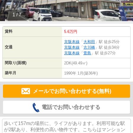
1 / 7
賃料
5.6万円
京阪本線
「
大和田
」駅 徒歩25分
交通
京阪本線
「
古川橋
」駅 徒歩34分
京阪本線
「
萱島
」駅 徒歩27分
間取り(面積)
2DK(49.49㎡)
築年月
1990年 1月(築36年)
メールでお問い合わせする(無料)
電話でお問い合わせする
歩いて157mの場所に、ライフがあります。利用可能な駅
が2駅あり、利便性の高い物件です。こちらはマンション