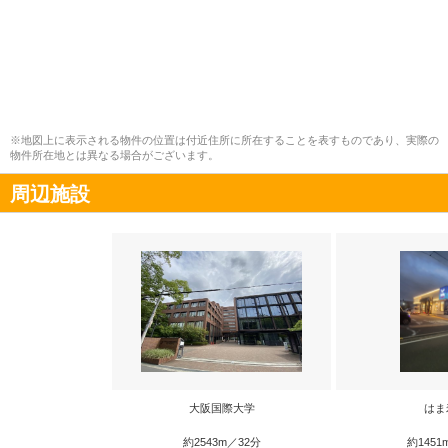
※地図上に表示される物件の位置は付近住所に所在することを表すものであり、実際の
物件所在地とは異なる場合がございます。
周辺施設
大阪国際大学
はま
約2543m／32分
約1451