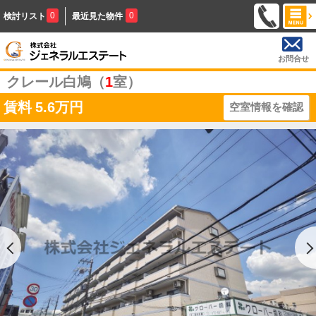
0
0
検討リスト
最近見た物件
お問合せ
クレール白鳩（
1
室）
賃料
5.6万円
空室情報を確認