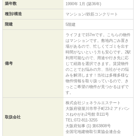
築年数
1990年 1月 (築36年)
種別/構造
マンション/鉄筋コンクリート
階建
5階建
ライフまで157mです。こちらの物件
はマンションです。敷地内ごみ置き
場があるので、忙しくてゴミを出す
時間がないという方も安心です。2駅
利用可能なので、用途や行き先に応
備考
じて経路を選択できます。賃貸物件
のことでお悩みの方、当社がその悩
みを解消します！当社は多種多様な
物件情報を取り扱っているので、き
っとご希望の物件が見つかるはずで
す。
株式会社ジェネラルエステート
大阪府寝屋川市早子町23-2 アドバン
スねやがわ2号館 B111号
取扱会社
TEL:072-811-3255
大阪府知事 (1) 第63808号
全国宅地建物取引業協会連合会