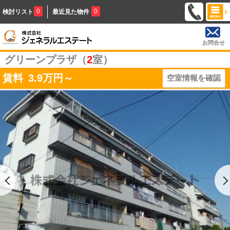
0
0
検討リスト
最近見た物件
お問合せ
グリーンプラザ（
2
室）
賃料
3.9
万円～
空室情報を確認