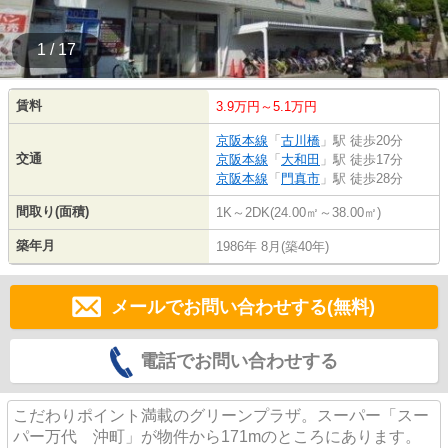
1 / 17
賃料
3.9万円～5.1万円
京阪本線
「
古川橋
」駅 徒歩20分
交通
京阪本線
「
大和田
」駅 徒歩17分
京阪本線
「
門真市
」駅 徒歩28分
間取り(面積)
1K～2DK(24.00㎡～38.00㎡)
築年月
1986年 8月(築40年)
メールでお問い合わせする(無料)
電話でお問い合わせする
こだわりポイント満載のグリーンプラザ。スーパー「スー
パー万代 沖町」が物件から171mのところにあります。