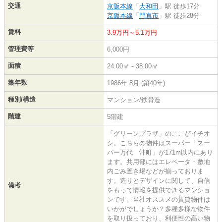
交通
京阪本線
「
大和田
」駅 徒歩17分
京阪本線
「
門真市
」駅 徒歩28分
賃料
3.9万円～5.1万円
管理費等
6,000円
面積
24.00㎡～38.00㎡
築年数
1986年 8月 (築40年)
種別/構造
マンション/鉄骨造
階建
5階建
「グリーンプラザ」のここがイチオ
シ。こちらの物件はスーパー「スー
パー万代 沖町」が171m以内にあり
ます。共用部にはエレベータ・敷地
内ごみ置き場などが揃っておりま
す。造りとデザインに関して、自信
備考
をもって情報を提供できるマンショ
ンです。当社オススメの賃貸物件は
いかがでしょうか？多種多様な物件
を取り扱っており、利便性の高い物