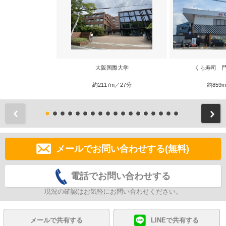
大阪国際大学
くら寿司 
約2117m／27分
約859
前
メールでお問い合わせする(無料)
電話でお問い合わせする
現況の確認はお気軽にお問い合わせください。
メールで共有する
LINEで共有する