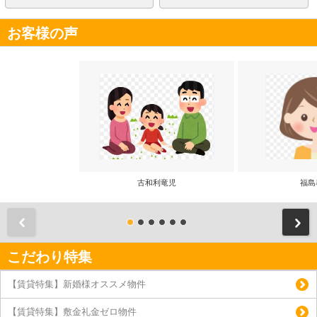
お客様の声
古和利竜児
福島
前
こだわり特集
【賃貸特集】新婚様オススメ物件
【賃貸特集】敷金礼金ゼロ物件