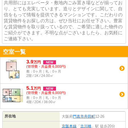
共用部にはエレベータ・敷地内ごみ置き場などが揃ってお
り、とても充実しています。造りとデザインに関して、自
信をもって情報を提供できるマンションです。こだわりの
賃貸物件をお探しの方は、ぜひ当社にお任せ下さい。豊富
な賃貸物件を取り扱っているので、ご希望に適した物件の
ご紹介ができます。不明な点がございましたら、お気軽に
ご連絡下さい。
空室一覧
3.9
万
円
NEW
(管理費・共益費 6,000円)
敷：0ヶ月｜礼：0ヶ月
2階 / 1K / 24.00㎡
5.1
万
円
NEW
(管理費・共益費 6,000円)
敷：0ヶ月｜礼：0ヶ月
4階 / 2DK / 38.00㎡
所在地
大阪府
門真市
舟田町
12-26
京阪本線
「
古川橋
」駅 徒歩20分