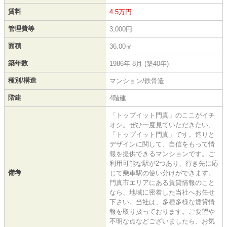
賃料
4.5万円
管理費等
3,000円
面積
36.00㎡
築年数
1986年 8月 (築40年)
種別/構造
マンション/鉄骨造
階建
4階建
「トップイット門真」のここがイチ
オシ。ぜひ一度見ていただきたい、
「トップイット門真」です。造りと
デザインに関して、自信をもって情
報を提供できるマンションです。ご
利用可能な駅が2つあり、行き先に応
備考
じて乗車駅の使い分けができます。
門真市エリアにある賃貸情報のこと
なら、地域に密着した当社へお任せ
下さい。当社は、多種多様な賃貸情
報を取り扱っております。ご要望や
不明な点などございましたら、お気