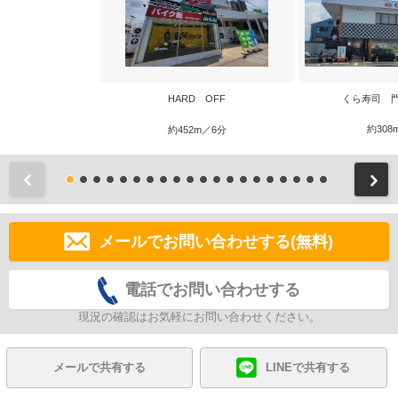
HARD OFF
くら寿司 
約308
約452m／6分
前
メールでお問い合わせする(無料)
電話でお問い合わせする
現況の確認はお気軽にお問い合わせください。
メールで共有する
LINEで共有する