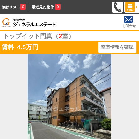
0
0
検討リスト
最近見た物件
お問合せ
トップイット門真（
2
室）
賃料
4.5
万円
空室情報を確認