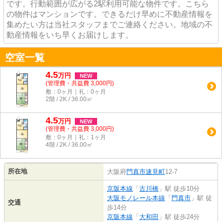
です。行動範囲が広がる2駅利用可能な物件です。こちら
の物件はマンションです。できるだけ早めに不動産情報を
集めたい方は当社スタッフまでご連絡ください。地域の不
動産情報をいち早くお届けします。
空室一覧
4.5
万
円
NEW
(管理費・共益費 3,000円)
敷：0ヶ月｜礼：0ヶ月
2階 / 2K / 36.00㎡
4.5
万
円
NEW
(管理費・共益費 3,000円)
敷：0ヶ月｜礼：1ヶ月
4階 / 2K / 36.00㎡
所在地
大阪府
門真市
速見町
12-7
京阪本線
「
古川橋
」駅 徒歩10分
大阪モノレール本線
「
門真市
」駅 徒
交通
歩14分
京阪本線
「
大和田
」駅 徒歩24分