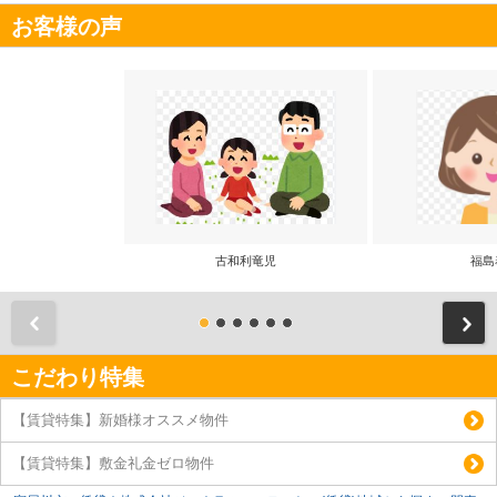
お客様の声
古和利竜児
福島
前
こだわり特集
【賃貸特集】新婚様オススメ物件
【賃貸特集】敷金礼金ゼロ物件