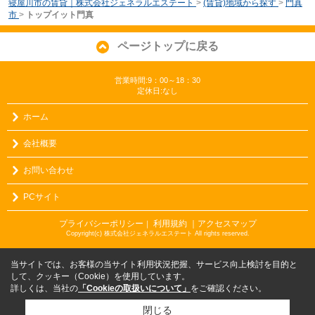
寝屋川市の賃貸｜株式会社ジェネラルエステート
>
(賃貸)地域から探す
>
門真
市
>
トップイット門真
ページトップに戻る
営業時間:9：00～18：30
定休日:なし
ホーム
会社概要
お問い合わせ
PCサイト
プライバシーポリシー
利用規約
｜アクセスマップ
｜
Copyright(c) 株式会社ジェネラルエステート All rights reserved.
当サイトでは、お客様の当サイト利用状況把握、サービス向上検討を目的と
して、クッキー（Cookie）を使用しています。
詳しくは、当社の
「Cookieの取扱いについて」
をご確認ください。
閉じる