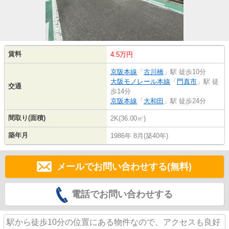
賃料
4.5万円
京阪本線
「
古川橋
」駅 徒歩10分
大阪モノレール本線
「
門真市
」駅 徒
交通
歩14分
京阪本線
「
大和田
」駅 徒歩24分
間取り(面積)
2K(36.00㎡)
築年月
1986年 8月(築40年)
メールでお問い合わせする(無料)
電話でお問い合わせする
駅から徒歩10分の位置にある物件なので、アクセスも良好