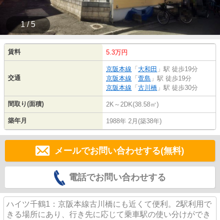
1 / 5
賃料
5.3万円
京阪本線
「
大和田
」駅 徒歩19分
交通
京阪本線
「
萱島
」駅 徒歩19分
京阪本線
「
古川橋
」駅 徒歩30分
間取り(面積)
2K～2DK(38.58㎡)
築年月
1988年 2月(築38年)
メールでお問い合わせする(無料)
電話でお問い合わせする
ハイツ千鶴1：京阪本線古川橋にも近くて便利。2駅利用で
きる場所にあり、行き先に応じて乗車駅の使い分けができ