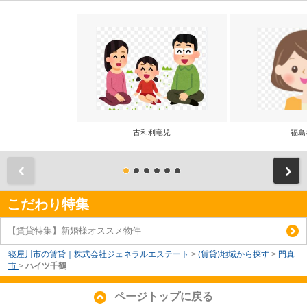
古和利竜児
福島
前
こだわり特集
【賃貸特集】新婚様オススメ物件
寝屋川市の賃貸｜株式会社ジェネラルエステート
>
(賃貸)地域から探す
>
門真
市
>
ハイツ千鶴
ページトップに戻る