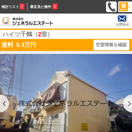
0
0
検討リスト
最近見た物件
お問合せ
ハイツ千鶴（
2
室）
賃料
5.3
万円
空室情報を確認