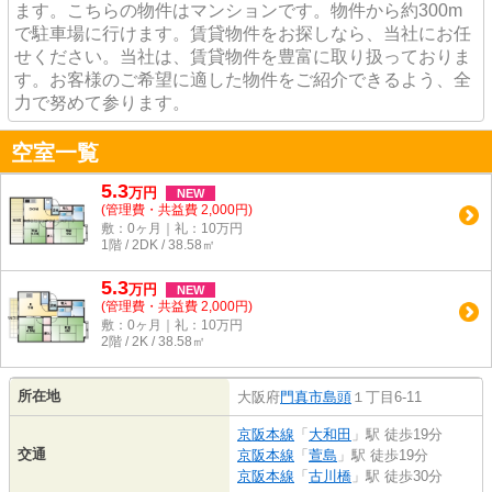
ます。こちらの物件はマンションです。物件から約300m
で駐車場に行けます。賃貸物件をお探しなら、当社にお任
せください。当社は、賃貸物件を豊富に取り扱っておりま
す。お客様のご希望に適した物件をご紹介できるよう、全
力で努めて参ります。
空室一覧
5.3
万
円
NEW
(管理費・共益費 2,000円)
敷：0ヶ月｜礼：10万円
1階 / 2DK / 38.58㎡
5.3
万
円
NEW
(管理費・共益費 2,000円)
敷：0ヶ月｜礼：10万円
2階 / 2K / 38.58㎡
所在地
大阪府
門真市
島頭
１丁目6-11
京阪本線
「
大和田
」駅 徒歩19分
交通
京阪本線
「
萱島
」駅 徒歩19分
京阪本線
「
古川橋
」駅 徒歩30分