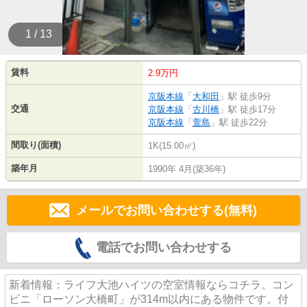
1 / 13
賃料
2.9万円
京阪本線
「
大和田
」駅 徒歩9分
交通
京阪本線
「
古川橋
」駅 徒歩17分
京阪本線
「
萱島
」駅 徒歩22分
間取り(面積)
1K(15.00㎡)
築年月
1990年 4月(築36年)
メールでお問い合わせする(無料)
電話でお問い合わせする
新着情報：ライフ大池ハイツの空室情報ならコチラ。コン
ビニ「ローソン大橋町」が314m以内にある物件です。付