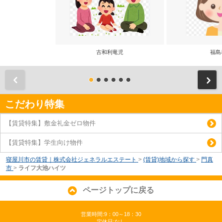
古和利竜児
福島
前
こだわり特集
【賃貸特集】敷金礼金ゼロ物件
【賃貸特集】学生向け物件
寝屋川市の賃貸｜株式会社ジェネラルエステート
>
(賃貸)地域から探す
>
門真
市
>
ライフ大池ハイツ
ページトップに戻る
営業時間:9：00～18：30
定休日:なし