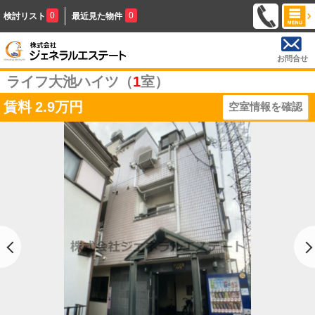
0
0
検討リスト
最近見た物件
お問合せ
ライフ大池ハイツ（
1
室）
賃料
2.9万円
空室情報を確認