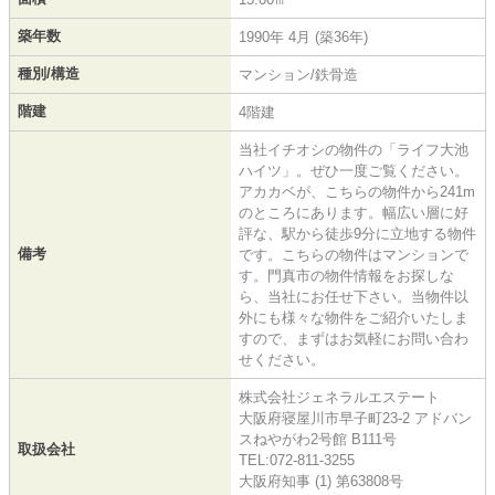
築年数
1990年 4月 (築36年)
種別/構造
マンション/鉄骨造
階建
4階建
当社イチオシの物件の「ライフ大池
ハイツ」。ぜひ一度ご覧ください。
アカカベが、こちらの物件から241m
のところにあります。幅広い層に好
評な、駅から徒歩9分に立地する物件
備考
です。こちらの物件はマンションで
す。門真市の物件情報をお探しな
ら、当社にお任せ下さい。当物件以
外にも様々な物件をご紹介いたしま
すので、まずはお気軽にお問い合わ
せください。
株式会社ジェネラルエステート
大阪府寝屋川市早子町23-2 アドバン
スねやがわ2号館 B111号
取扱会社
TEL:072-811-3255
大阪府知事 (1) 第63808号