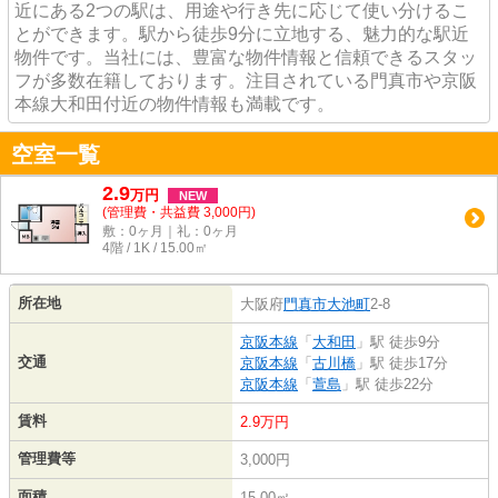
近にある2つの駅は、用途や行き先に応じて使い分けるこ
とができます。駅から徒歩9分に立地する、魅力的な駅近
物件です。当社には、豊富な物件情報と信頼できるスタッ
フが多数在籍しております。注目されている門真市や京阪
本線大和田付近の物件情報も満載です。
空室一覧
2.9
万
円
NEW
(管理費・共益費 3,000円)
敷：0ヶ月｜礼：0ヶ月
4階 / 1K / 15.00㎡
所在地
大阪府
門真市
大池町
2-8
京阪本線
「
大和田
」駅 徒歩9分
交通
京阪本線
「
古川橋
」駅 徒歩17分
京阪本線
「
萱島
」駅 徒歩22分
賃料
2.9万円
管理費等
3,000円
面積
15.00㎡