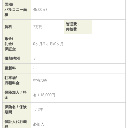
面積/
バルコニー面
45.00㎡/-
積
管理費・
賃料
7万円
-
共益費
敷金/
礼金/
0ヶ月/1ヶ月/0ヶ月
保証金
償却/敷引
-/-
更新料
-
駐車場/
空有/0円
月額料金
保険加入 / 料
有 / 18,000円
金
保険名 / 保険
- / 2年
期間
保証人代行義
必加入
務