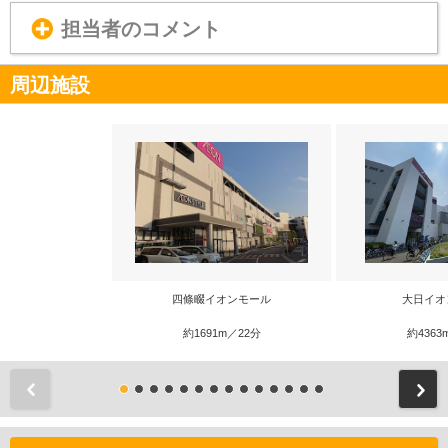
担当者のコメント
周辺施設
四條畷イオンモール
大日イオ
約1691m／22分
約4363
前