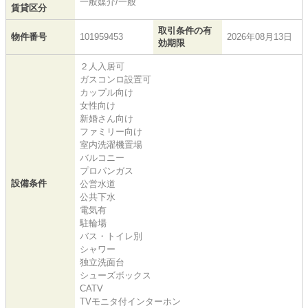
一般媒介/一般
賃貸区分
取引条件の有
物件番号
101959453
2026年08月13日
効期限
２人入居可
ガスコンロ設置可
カップル向け
女性向け
新婚さん向け
ファミリー向け
室内洗濯機置場
バルコニー
プロパンガス
設備条件
公営水道
公共下水
電気有
駐輪場
バス・トイレ別
シャワー
独立洗面台
シューズボックス
CATV
TVモニタ付インターホン