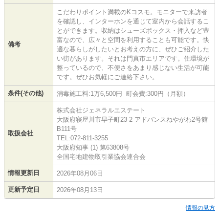
こだわりポイント満載のKコスモ。モニターで来訪者
を確認し、インターホンを通じて室内から会話するこ
とができます。収納はシューズボックス・押入など豊
富なので、広々と空間を利用することも可能です。快
備考
適な暮らしがしたいとお考えの方に、ぜひご紹介した
い街があります。それは門真市エリアです。住環境が
整っているので、不便さをあまり感じない生活が可能
です。ぜひお気軽にご連絡下さい。
条件(その他)
消毒施工料:1万6,500円 町会費:300円（月額）
株式会社ジェネラルエステート
大阪府寝屋川市早子町23-2 アドバンスねやがわ2号館
B111号
取扱会社
TEL:072-811-3255
大阪府知事 (1) 第63808号
全国宅地建物取引業協会連合会
情報更新日
2026年08月06日
更新予定日
2026年08月13日
情報の見方