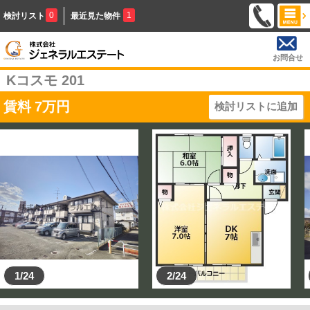
0
1
検討リスト
最近見た物件
お問合せ
Kコスモ 201
賃料
7
万円
検討リストに追加
1/24
2/24