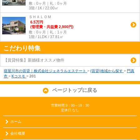
敷：0ヶ月｜礼：0ヶ月
3階 / 1K / 22.00㎡
ＳＨＡＬＯＭ
6.5
万
円
(管理費・共益費 2,900円)
敷：0ヶ月｜礼：1ヶ月
1階 / 1LDK / 37.81㎡
こだわり特集
【賃貸特集】新婚様オススメ物件
寝屋川市の賃貸｜株式会社ジェネラルエステート
>
(賃貸)地域から探す
>
門真
市
>
Kコスモ
>
201
ページトップに戻る
営業時間:9：00～18：30
定休日:なし
ホーム
会社概要