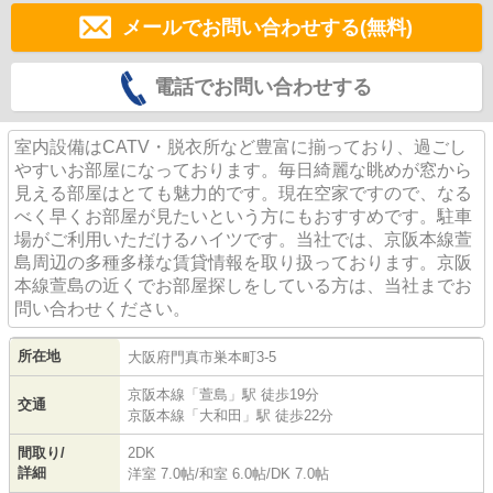
メールでお問い合わせする(無料)
電話でお問い合わせする
室内設備はCATV・脱衣所など豊富に揃っており、過ごし
やすいお部屋になっております。毎日綺麗な眺めが窓から
見える部屋はとても魅力的です。現在空家ですので、なる
べく早くお部屋が見たいという方にもおすすめです。駐車
場がご利用いただけるハイツです。当社では、京阪本線萱
島周辺の多種多様な賃貸情報を取り扱っております。京阪
本線萱島の近くでお部屋探しをしている方は、当社までお
問い合わせください。
所在地
大阪府
門真市
巣本町
3-5
京阪本線
「
萱島
」駅 徒歩19分
交通
京阪本線
「
大和田
」駅 徒歩22分
間取り/
2DK
詳細
洋室 7.0帖
/
和室 6.0帖
/
DK 7.0帖