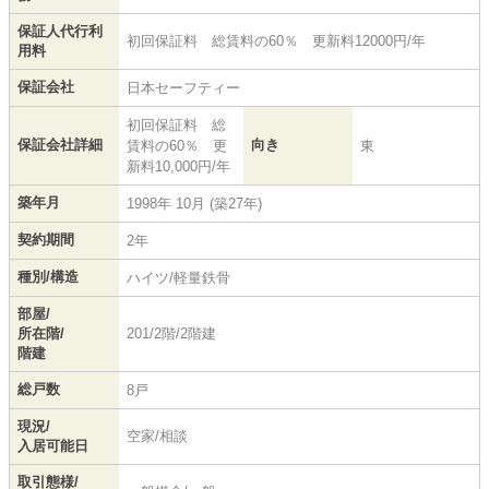
保証人代行利
初回保証料 総賃料の60％ 更新料12000円/年
用料
保証会社
日本セーフティー
初回保証料 総
保証会社詳細
向き
賃料の60％ 更
東
新料10,000円/年
築年月
1998年 10月 (築27年)
契約期間
2年
種別/構造
ハイツ/軽量鉄骨
部屋/
所在階/
201/2階/2階建
階建
総戸数
8戸
現況/
空家/相談
入居可能日
取引態様/