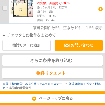
(管理費・共益費 7,000円)
敷：0ヶ月｜礼：12万円
所在階：1階
間取り：1LDK
面積：45.54㎡
該当公開件数
5
件 空き数
10
件
1-5
件表示
チェックした物件をまとめて
検討リストに追加
お問い合わせ
さらに条件を絞り込む
物件リクエスト
寝屋川市の賃貸｜株式会社ジェネラルエステート
>
(賃貸)地域から探す
>
門真
市
>
城垣町の賃貸物件
ページトップに戻る