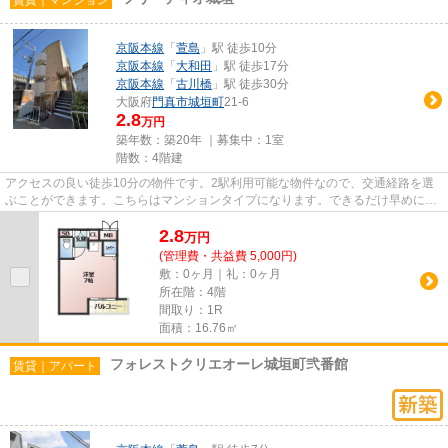
京阪本線
「
萱島
」駅 徒歩10分
京阪本線
「
大和田
」駅 徒歩17分
京阪本線
「
古川橋
」駅 徒歩30分
大阪府
門真市
城垣町
21-6
2.8
万円
築年数：築20年 ｜募集中：
1室
階数：4階建
アクセスの良い徒歩10分の物件です。2駅利用可能な物件なので、交通経路を選
ぶことができます。こちらはマンションタイプになります。できるだけ早めに不
動産情報を集めたい方は当社ス...
2.8
万
円
(管理費・共益費 5,000円)
敷：0ヶ月｜礼：0ヶ月
所在階：4階
間取り：1R
面積：16.76㎡
フォレストクリエオーレ城垣町弐番館
賃貸｜アパート