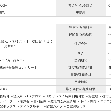
,000円
敷金/礼金/保証金
0
万円/-
更新料
-
駐車場/月額料金
空
保険名/保険期間
-/
意加入/
ビジネスネオ 初回1か月１０
保証会社
％ 更新10%
向き
-
87年 4月 (築39年)
契約期間
2
務所/鉄骨鉄筋コンクリート
部屋/所在階/階建
4
現況/引渡時期
介
用途地域
-
75036
取引条件の有効期限
2
務所可
法人可
OAフロア
IT向け
２４時間利用可能
好立地
都市
レベーター
電気有
個別空調
敷地内ごみ置き場
トイレ共同
エアコ
配ボックス
ディンプルキー
防犯カメラ
全室照明付き