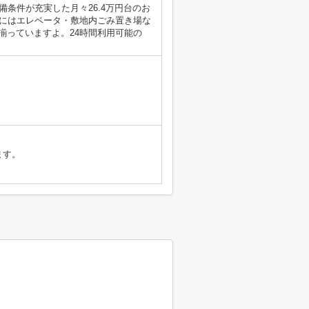
条件が充実した月々26.4万円台のお
にはエレベータ・敷地内ごみ置き場な
揃っていますよ。24時間利用可能の
ます。