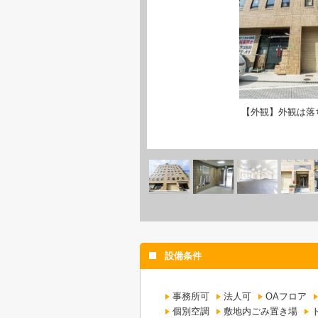
【外観】外観は落
設備条件
事務所可
法人可
OAフロア
個別空調
敷地内ごみ置き場