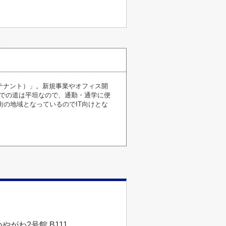
テナント）」。新規事業やオフィス開
までの道は平坦なので、通勤・通学に便
街の地域となっているのでIT向けとな
やがわ2号館 B111