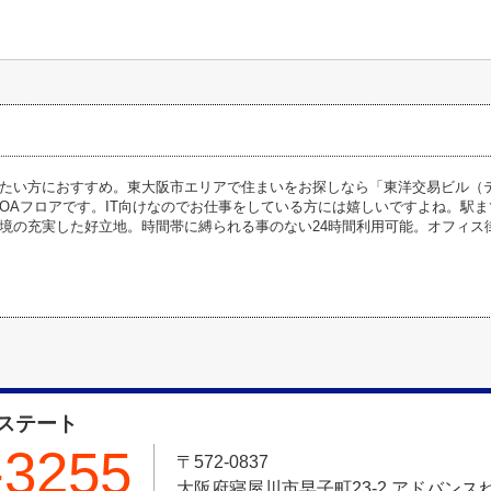
たい方におすすめ。東大阪市エリアで住まいをお探しなら「東洋交易ビル（
OAフロアです。IT向けなのでお仕事をしている方には嬉しいですよね。駅
境の充実した好立地。時間帯に縛られる事のない24時間利用可能。オフィス
ステート
-3255
〒572-0837
大阪府寝屋川市早子町23-2 アドバンスね