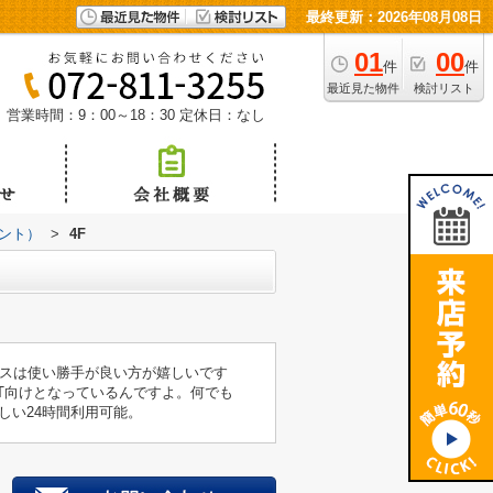
最終更新：2026年08月08日
01
00
件
件
最近見た物件
検討リスト
営業時間：9：00～18：30
定休日：なし
ント）
>
4F
スは使い勝手が良い方が嬉しいです
T向けとなっているんですよ。何でも
しい24時間利用可能。