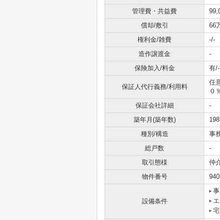
管理費・共益費
99
償却/敷引
66
権利金/雑費
-/-
造作譲渡金
-
保険加入/料金
有/-
任
保証人代行義務/利用料
０
保証会社詳細
-
築年月(築年数)
19
種別/構造
事
総戸数
-
取引態様
仲
物件番号
940
事
エ
設備条件
宅