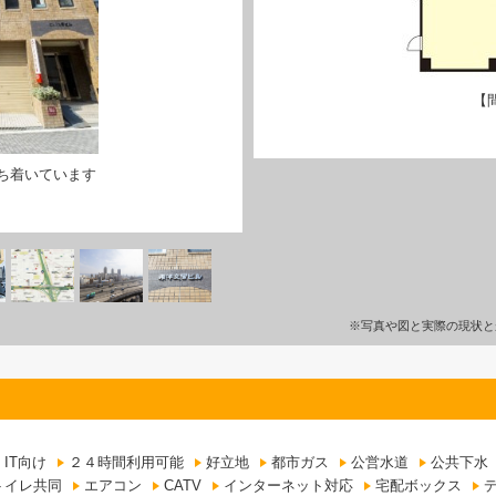
【
ち着いています
※写真や図と実際の現状と
IT向け
２４時間利用可能
好立地
都市ガス
公営水道
公共下水
トイレ共同
エアコン
CATV
インターネット対応
宅配ボックス