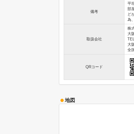
平
部
備考
ど
為
株
大阪
取扱会社
TEL
大阪
全
QRコード
地図