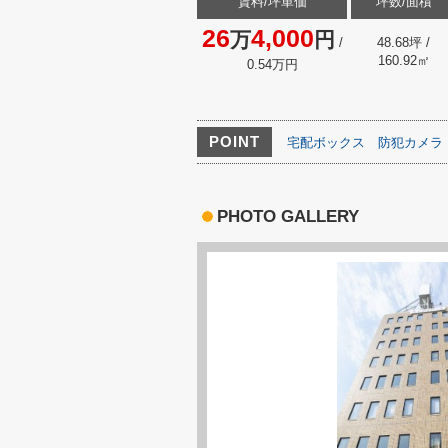
賃料/坪単価
坪数/面積
26
4,000
万
円
/
48.68坪 /
160.92㎡
0.54万円
POINT
宅配ボックス
防犯カメラ
PHOTO GALLERY