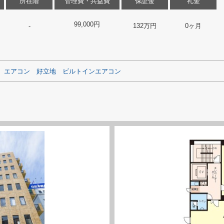
所在階
管理費・共益費
保証金
礼金
99,000円
-
132万円
0ヶ月
エアコン
好立地
ビルトインエアコン