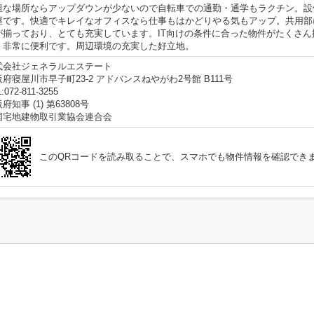
坦な場所ならアップダウンが少ないので自転車での通勤・通学もラクチン。設備
屋です。快適でキレイなオフィスなら仕事もはかどりやる気もアップ。共用部
が揃っており、とても充実しています。IT向けの条件に合った物件がたくさん
、非常に便利です。周辺環境の充実した好立地。
式会社ジェネラルエステート
府寝屋川市早子町23-2 アドバンスねやがわ2号館 B111号
:072-811-3255
府知事 (1) 第63808号
国宅地建物取引業協会連合会
このQRコードを読み取ることで、スマホでも物件情報を確認でき