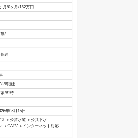
ヶ月/0ヶ月/132万円
無/-
-
全保連
年
F/-/8階建
空家/即時
026年08月15日
ガス
公営水道
公共下水
ン
CATV
インターネット対応