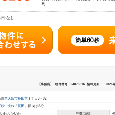
号
休日:なし
【事務所】
物件番号：94075036
情報更新日：2026年
阪府
東大阪市
長田東
３丁目3－32
下鉄中央線
「
長田
」駅 徒歩6分
.4万円/0.54万円
坪数(面積)
4