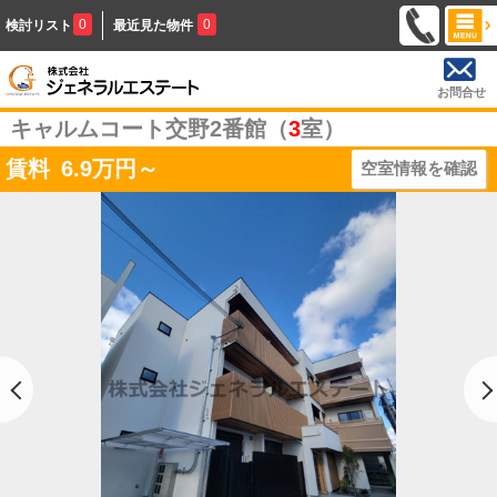
0
0
検討リスト
最近見た物件
お問合せ
キャルムコート交野2番館（
3
室）
賃料
6.9
万円～
空室情報を確認