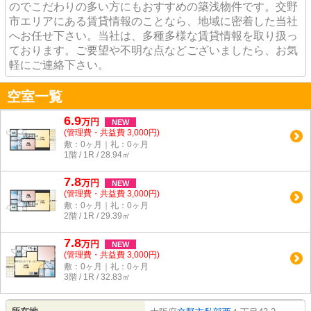
のでこだわりの多い方にもおすすめの築浅物件です。交野
市エリアにある賃貸情報のことなら、地域に密着した当社
へお任せ下さい。当社は、多種多様な賃貸情報を取り扱っ
ております。ご要望や不明な点などございましたら、お気
軽にご連絡下さい。
空室一覧
6.9
万
円
NEW
(管理費・共益費 3,000円)
敷：0ヶ月｜礼：0ヶ月
1階 / 1R / 28.94㎡
7.8
万
円
NEW
(管理費・共益費 3,000円)
敷：0ヶ月｜礼：0ヶ月
2階 / 1R / 29.39㎡
7.8
万
円
NEW
(管理費・共益費 3,000円)
敷：0ヶ月｜礼：0ヶ月
3階 / 1R / 32.83㎡