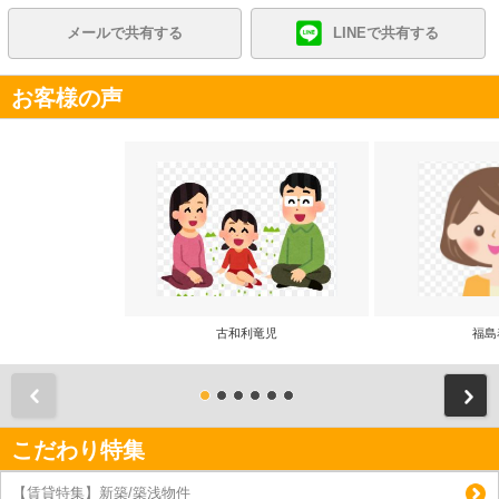
メールで共有する
LINEで共有する
お客様の声
古和利竜児
福島
前
こだわり特集
【賃貸特集】新築/築浅物件