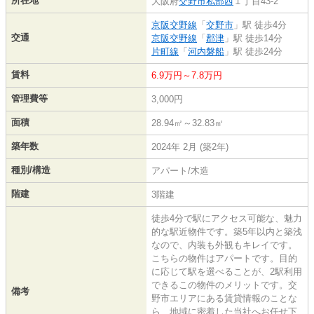
所在地
大阪府
交野市
私部西
１丁目43-2
京阪交野線
「
交野市
」駅 徒歩4分
交通
京阪交野線
「
郡津
」駅 徒歩14分
片町線
「
河内磐船
」駅 徒歩24分
賃料
6.9万円～7.8万円
管理費等
3,000円
面積
28.94㎡～32.83㎡
築年数
2024年 2月 (築2年)
種別/構造
アパート/木造
階建
3階建
徒歩4分で駅にアクセス可能な、魅力
的な駅近物件です。築5年以内と築浅
なので、内装も外観もキレイです。
こちらの物件はアパートです。目的
に応じて駅を選べることが、2駅利用
できるこの物件のメリットです。交
備考
野市エリアにある賃貸情報のことな
ら、地域に密着した当社へお任せ下