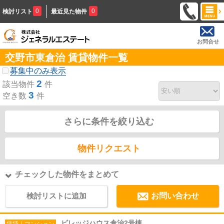
0
0
検討リスト
最近見た物件
お問合せ
交野市東倉治 賃貸物件一覧
募集中のみ表示
2
該当物件
件
3
空き数
件
さらに条件を絞り込む
物件リクエスト
チェックした物件をまとめて
検討リストに追加
お問い合わせ
ビレッジハウス倉治2号棟
賃貸｜マンション