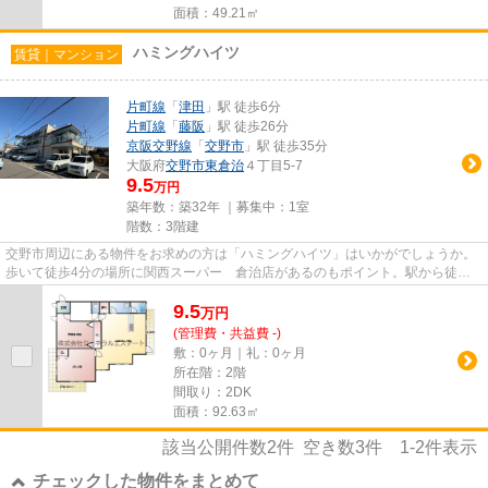
面積：49.21㎡
ハミングハイツ
賃貸｜マンション
片町線
「
津田
」駅 徒歩6分
片町線
「
藤阪
」駅 徒歩26分
京阪交野線
「
交野市
」駅 徒歩35分
大阪府
交野市
東倉治
４丁目5-7
9.5
万円
築年数：築32年 ｜募集中：
1室
階数：3階建
交野市周辺にある物件をお求めの方は「ハミングハイツ」はいかがでしょうか。
歩いて徒歩4分の場所に関西スーパー 倉治店があるのもポイント。駅から徒歩6
分に立地する、魅力的な駅近...
9.5
万
円
(管理費・共益費 -)
敷：0ヶ月｜礼：0ヶ月
所在階：2階
間取り：2DK
面積：92.63㎡
該当公開件数
2
件 空き数
3
件
1-2
件表示
チェックした物件をまとめて