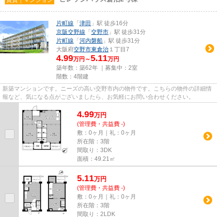
片町線
「
津田
」駅 徒歩16分
京阪交野線
「
交野市
」駅 徒歩31分
片町線
「
河内磐船
」駅 徒歩31分
大阪府
交野市
東倉治
１丁目7
4.99
5.11
万円～
万円
築年数：築62年 ｜募集中：
2室
階数：4階建
新築マンションです。ニーズの高い交野市内の物件です。こちらの物件の詳細情
報など、気になる点がございましたら、お気軽にお問い合わせください。
4.99
万
円
(管理費・共益費 -)
敷：0ヶ月｜礼：0ヶ月
所在階：3階
間取り：3DK
面積：49.21㎡
5.11
万
円
(管理費・共益費 -)
敷：0ヶ月｜礼：0ヶ月
所在階：3階
間取り：2LDK