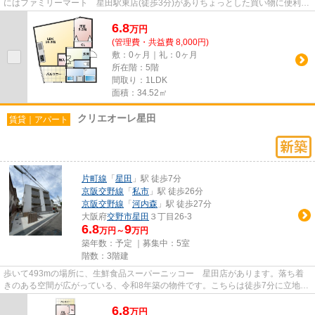
にはファミリーマート 星田駅東店(徒歩3分)がありちょっとした買い物に便利で
す。駅まで徒歩2分の立地が魅...
6.8
万
円
(管理費・共益費 8,000円)
敷：0ヶ月｜礼：0ヶ月
所在階：5階
間取り：1LDK
面積：34.52㎡
クリエオーレ星田
賃貸｜アパート
片町線
「
星田
」駅 徒歩7分
京阪交野線
「
私市
」駅 徒歩26分
京阪交野線
「
河内森
」駅 徒歩27分
大阪府
交野市
星田
３丁目26-3
6.8
9
万円～
万円
築年数：予定 ｜募集中：
5室
階数：3階建
歩いて493mの場所に、生鮮食品スーパーニッコー 星田店があります。落ち着
きのある空間が広がっている、令和8年築の物件です。こちらは徒歩7分に立地す
る物件です。日頃から電車をよ...
6.8
万
円