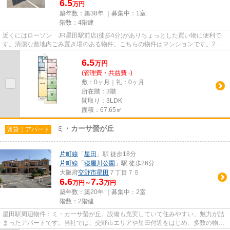
6.5
万円
築年数：築38年 ｜募集中：
1室
階数：4階建
近くにはローソン JR星田駅前店(徒歩4分)がありちょっとした買い物に便利で
す。清潔な敷地内ごみ置き場のある物件。こちらの物件はマンションです。2駅
利用可能な物件なので、用途や...
6.5
万
円
(管理費・共益費 -)
敷：0ヶ月｜礼：0ヶ月
所在階：3階
間取り：3LDK
面積：67.65㎡
ミ・カーサ螢が丘
賃貸｜アパート
片町線
「
星田
」駅 徒歩18分
片町線
「
寝屋川公園
」駅 徒歩26分
大阪府
交野市
星田
７丁目７５
6.6
7.3
万円～
万円
築年数：築20年 ｜募集中：
2室
階数：2階建
星田駅周辺物件：ミ・カーサ螢が丘。設備も充実していて住みやすい、魅力が詰
まったアパートです。当社では、交野市エリアや星田付近をはじめ、多数の物件