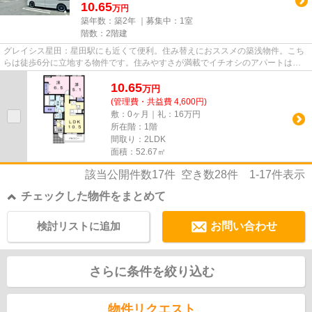
10.65
万円
築年数：築2年 ｜募集中：
1室
階数：2階建
グレイシス星田：星田駅にも近くて便利。住み替えにおススメの築浅物件。こち
らは徒歩6分に立地する物件です。住みやすさが満載でイチオシのアパートはこ
ちらです。賃貸情報をお探しな...
10.65
万
円
(管理費・共益費 4,600円)
敷：0ヶ月｜礼：16万円
所在階：1階
間取り：2LDK
面積：52.67㎡
該当公開件数
17
件 空き数
28
件
1-17
件表示
チェックした物件をまとめて
検討リストに追加
お問い合わせ
さらに条件を絞り込む
物件リクエスト