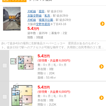
片町線
「
星田
」駅 徒歩13分
京阪交野線
「
私市
」駅 徒歩28分
片町線
「
寝屋川公園
」駅 徒歩28分
大阪府
交野市
星田
８丁目43-16
5.4
万円
築年数：築35年 ｜募集中：
2室
階数：3階建
歩いて徒歩4分の場所に生鮮食品スーパーニッコー 星田店があるのもポイン
ト。徒歩13分で駅へのアクセスが可能な物件です。共用部に住民専用のゴミ置き
場を備えているので、面倒なゴミ...
5.4
万
円
(管理費・共益費 6,000円)
敷：0ヶ月｜礼：0ヶ月
所在階：3階
間取り：2DK
面積：53.46㎡
5.4
万
円
(管理費・共益費 6,000円)
敷：0ヶ月｜礼：0ヶ月
所在階：3階
間取り：2LDK