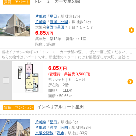
トレ ミ カーサ星の森
賃貸｜アパート
片町線
「
星田
」駅 徒歩17分
片町線
「
寝屋川公園
」駅 徒歩24分
大阪府
交野市
星田
７丁目７１－１７
6.85
万円
築年数：築13年 ｜募集中：
1室
階数：3階建
当社イチオシの物件の「トレ ミ カーサ星の森」。ぜひ一度ご覧ください。こ
ちらの物件はアパートです。新生活のスタートにはお部屋探しが大切。当社は交
野市や星田付近で探している...
6.85
万
円
(管理費・共益費 3,500円)
敷：0ヶ月｜礼：1ヶ月
所在階：2階
間取り：1LDK
面積：50.65㎡
インペリアルコート星田
賃貸｜マンション
片町線
「
星田
」駅 徒歩3分
片町線
「
寝屋川公園
」駅 徒歩23分
京阪交野線
「
私市
」駅 徒歩33分