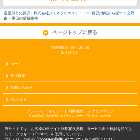
寝屋川市の賃貸｜株式会社ジェネラルエステート
>
(賃貸)地域から探す
>
交野
市
>
星田の賃貸物件
ページトップに戻る
営業時間:9：00～18：30
定休日:なし
ホーム
会社概要
お問い合わせ
PCサイト
プライバシーポリシー
利用規約
｜アクセスマップ
｜
Copyright(c) 株式会社ジェネラルエステート All rights reserved.
当サイトでは、お客様の当サイト利用状況把握、サービス向上検討を目的と
して、クッキー（Cookie）を使用しています。
詳しくは、当社の
「Cookieの取扱いについて」
をご確認ください。