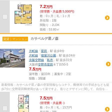
客様のご希望の物件をお選び下...
7.2
万
円
(管理費・共益費 5,000円)
敷：0ヶ月｜礼：1ヶ月
所在階：1階
間取り：2LDK
面積：53.80㎡
カサベルデ星ノ森
賃貸｜マンション
片町線
「
星田
」駅 徒歩9分
片町線
「
寝屋川公園
」駅 徒歩24分
京阪交野線
「
私市
」駅 徒歩31分
大阪府
交野市
星田
８丁目50-5
7.5
万円
築年数：築33年 ｜募集中：
2室
階数：3階建
新着情報：カサベルデ星ノ森の空室情報ならコチラ。郵便局での手続きなども徒
歩7分に交野星田郵便局があって楽ですよ。造りとデザインに関して、自信をも
って情報を提供できるマンショ...
7.5
万
円
(管理費・共益費 -)
敷：0ヶ月｜礼：15万円
所在階：2階