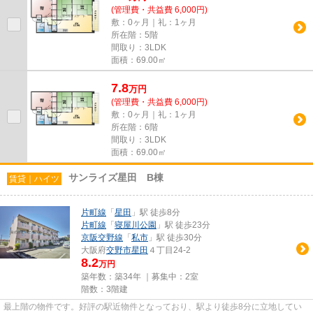
(管理費・共益費 6,000円)
敷：0ヶ月｜礼：1ヶ月
所在階：5階
間取り：3LDK
面積：69.00㎡
7.8
万
円
(管理費・共益費 6,000円)
敷：0ヶ月｜礼：1ヶ月
所在階：6階
間取り：3LDK
面積：69.00㎡
サンライズ星田 B棟
賃貸｜ハイツ
片町線
「
星田
」駅 徒歩8分
片町線
「
寝屋川公園
」駅 徒歩23分
京阪交野線
「
私市
」駅 徒歩30分
大阪府
交野市
星田
４丁目24-2
8.2
万円
築年数：築34年 ｜募集中：
2室
階数：3階建
最上階の物件です。好評の駅近物件となっており、駅より徒歩8分に立地してい