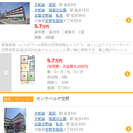
片町線
「
星田
」駅 徒歩8分
片町線
「
寝屋川公園
」駅 徒歩15分
京阪交野線
「
私市
」駅 徒歩36分
大阪府
交野市
星田
５丁目29-8
5.7
万円
築年数：築29年 ｜募集中：
1室
階数：4階建
新着情報：レスポワール星田の空室情報ならコチラ。近くにはファミリーマート
交野星田店(徒歩3分)がありちょっとした買い物に便利です。最上階のマンション
です。敷地内にごみ置き場...
5.7
万
円
(管理費・共益費 6,200円)
敷：0ヶ月｜礼：0ヶ月
所在階：4階
間取り：3DK
面積：57.00㎡
モンテベルデ交野
賃貸｜マンション
片町線
「
星田
」駅 徒歩5分
片町線
「
寝屋川公園
」駅 徒歩19分
京阪交野線
「
私市
」駅 徒歩33分
大阪府
交野市
星田
４丁目33-10