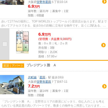
大阪府
交野市
星田
５丁目10-14
6.9
万円
築年数：築31年 ｜募集中：
1室
階数：6階建
歩いて277mの場所に、TOP WORLD(トップワールド) 星田店があります。駅まで
歩いてアクセスできる、徒歩3分の距離に立地する物件です。近くに2駅ある、ア
クセスが良い物件です。造りと...
6.9
万
円
(管理費・共益費 9,000円)
敷：0ヶ月｜礼：2ヶ月
所在階：3階
間取り：2LDK
面積：57.00㎡
プレジデント雅 A
賃貸｜アパート
片町線
「
星田
」駅 徒歩18分
大阪府
交野市
星田
７丁目67-11
7.2
万円
築年数：築14年 ｜募集中：
1室
階数：2階建
「プレジデント雅 A」：交野市エリアの新居にピッタリ。住む人のことも考え
られている満足度の高いアパートです。数多くの物件をご用意しております。お