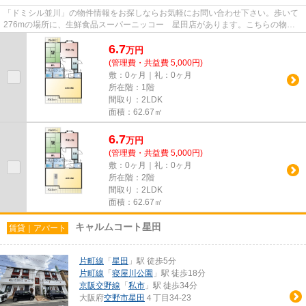
「ドミシル並川」の物件情報をお探しならお気軽にお問い合わせ下さい。歩いて
276mの場所に、生鮮食品スーパーニッコー 星田店があります。こちらの物件
はアパートです。この物件は、...
6.7
万
円
(管理費・共益費 5,000円)
敷：0ヶ月｜礼：0ヶ月
所在階：1階
間取り：2LDK
面積：62.67㎡
6.7
万
円
(管理費・共益費 5,000円)
敷：0ヶ月｜礼：0ヶ月
所在階：2階
間取り：2LDK
面積：62.67㎡
キャルムコート星田
賃貸｜アパート
片町線
「
星田
」駅 徒歩5分
片町線
「
寝屋川公園
」駅 徒歩18分
京阪交野線
「
私市
」駅 徒歩34分
大阪府
交野市
星田
４丁目34-23