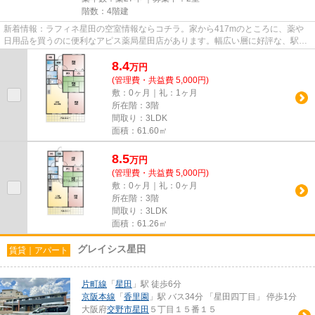
階数：4階建
新着情報：ラフィネ星田の空室情報ならコチラ。家から417mのところに、薬や
日用品を買うのに便利なアピス薬局星田店があります。幅広い層に好評な、駅か
ら徒歩8分に立地する物件です。...
8.4
万
円
(管理費・共益費 5,000円)
敷：0ヶ月｜礼：1ヶ月
所在階：3階
間取り：3LDK
面積：61.60㎡
8.5
万
円
(管理費・共益費 5,000円)
敷：0ヶ月｜礼：0ヶ月
所在階：3階
間取り：3LDK
面積：61.26㎡
グレイシス星田
賃貸｜アパート
片町線
「
星田
」駅 徒歩6分
京阪本線
「
香里園
」駅 バス34分 「星田四丁目」 停歩1分
大阪府
交野市
星田
５丁目１５番１５