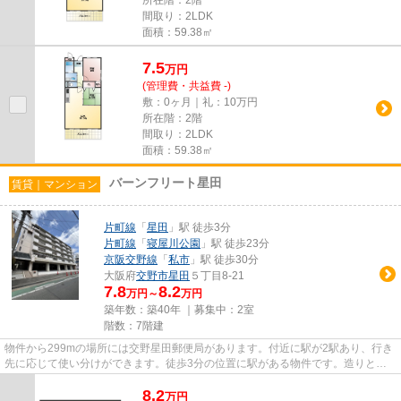
間取り：2LDK
面積：59.38㎡
7.5
万
円
(管理費・共益費 -)
敷：0ヶ月｜礼：10万円
所在階：2階
間取り：2LDK
面積：59.38㎡
バーンフリート星田
賃貸｜マンション
片町線
「
星田
」駅 徒歩3分
片町線
「
寝屋川公園
」駅 徒歩23分
京阪交野線
「
私市
」駅 徒歩30分
大阪府
交野市
星田
５丁目8-21
7.8
8.2
万円～
万円
築年数：築40年 ｜募集中：
2室
階数：7階建
物件から299mの場所には交野星田郵便局があります。付近に駅が2駅あり、行き
先に応じて使い分けができます。徒歩3分の位置に駅がある物件です。造りとデ
ザインに関して、自信をもって...
8.2
万
円