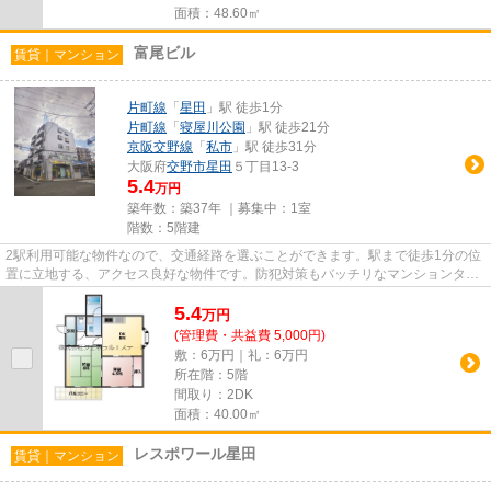
面積：48.60㎡
富尾ビル
賃貸｜マンション
片町線
「
星田
」駅 徒歩1分
片町線
「
寝屋川公園
」駅 徒歩21分
京阪交野線
「
私市
」駅 徒歩31分
大阪府
交野市
星田
５丁目13-3
5.4
万円
築年数：築37年 ｜募集中：
1室
階数：5階建
2駅利用可能な物件なので、交通経路を選ぶことができます。駅まで徒歩1分の位
置に立地する、アクセス良好な物件です。防犯対策もバッチリなマンションタイ
プの物件です。交野市エリア...
5.4
万
円
(管理費・共益費 5,000円)
敷：6万円｜礼：6万円
所在階：5階
間取り：2DK
面積：40.00㎡
レスポワール星田
賃貸｜マンション