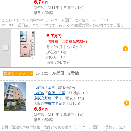
6.7
万円
築年数：築11年 ｜募集中：
1室
階数：3階建
こだわりポイント満載のキャルムコート星田。便利なスーパー「TOP
WORLD 星田店」まで159mです。徒歩5分の位置に駅がある物件です。近くに
駅が2つあるため、用途や行き先に応じて駅...
6.7
万
円
(管理費・共益費 5,000円)
敷：0ヶ月｜礼：0ヶ月
所在階：1階
間取り：1R
面積：34.78㎡
ルミエール星田 2番館
賃貸｜マンション
片町線
「
星田
」駅 徒歩2分
片町線
「
寝屋川公園
」駅 徒歩21分
京阪交野線
「
私市
」駅 徒歩32分
大阪府
交野市
星田
５丁目16-8
6.8
万円
築年数：築12年 ｜募集中：
1室
階数：5階建
交野市近辺での物件情報：大好評のあの物件「ルミエール星田 2番館」。近く