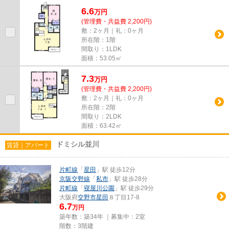
情報を取り扱っております。...
6.6
万
円
(管理費・共益費 2,200円)
敷：2ヶ月｜礼：0ヶ月
所在階：1階
間取り：1LDK
面積：53.05㎡
7.3
万
円
(管理費・共益費 2,200円)
敷：2ヶ月｜礼：0ヶ月
所在階：2階
間取り：2LDK
面積：63.42㎡
ドミシル並川
賃貸｜アパート
片町線
「
星田
」駅 徒歩12分
京阪交野線
「
私市
」駅 徒歩28分
片町線
「
寝屋川公園
」駅 徒歩29分
大阪府
交野市
星田
８丁目17-8
6.7
万円
築年数：築34年 ｜募集中：
2室
階数：3階建