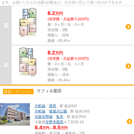
ます。お使いいただける駅は2駅あり、行き先に応じて使い分けができます。当
社スタッフが地域の賃貸情報を...
8.2
万
円
(管理費・共益費 5,000円)
敷：0ヶ月｜礼：0ヶ月
所在階：3階
間取り：3DK
面積：65.44㎡
8.2
万
円
(管理費・共益費 5,000円)
敷：0ヶ月｜礼：1ヶ月
所在階：3階
間取り：3DK
面積：65.44㎡
ラフィネ星田
賃貸｜マンション
片町線
「
星田
」駅 徒歩8分
片町線
「
寝屋川公園
」駅 徒歩19分
京阪交野線
「
私市
」駅 徒歩35分
大阪府
交野市
星田
４丁目36-10
8.4
8.5
万円～
万円
築年数：築27年 ｜募集中：
2室