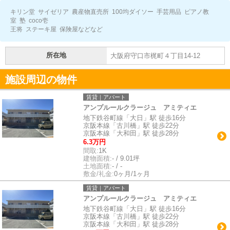
キリン堂 サイゼリア 農産物直売所 100均ダイソー 手芸用品 ピアノ教
室 塾 coco壱
王将 ステーキ屋 保険屋などなど
所在地
大阪府守口市梶町４丁目14-12
施設周辺の物件
賃貸｜アパート
アンプルールクラージュ アミティエ
地下鉄谷町線「大日」駅 徒歩16分
京阪本線「古川橋」駅 徒歩22分
京阪本線「大和田」駅 徒歩28分
6.3万円
間取:
1K
建物面積:
- / 9.01坪
土地面積:
- / -
敷金/礼金:
0ヶ月/1ヶ月
賃貸｜アパート
アンプルールクラージュ アミティエ
地下鉄谷町線「大日」駅 徒歩16分
京阪本線「古川橋」駅 徒歩22分
京阪本線「大和田」駅 徒歩28分