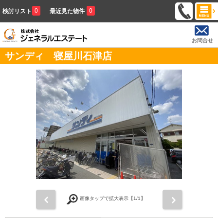
0
0
検討リスト
最近見た物件
お問合せ
サンディ 寝屋川石津店
前
次
画像タップで拡大表示【
1
/1】