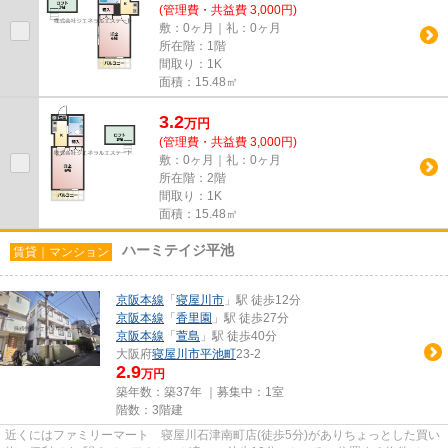
(管理費・共益費 3,000円)
敷：0ヶ月｜礼：0ヶ月
所在階：1階
間取り：1K
面積：15.48㎡
3.2
万
円
(管理費・共益費 3,000円)
敷：0ヶ月｜礼：0ヶ月
所在階：2階
間取り：1K
面積：15.48㎡
ハーミテイジ平池
賃貸｜マンション
京阪本線
「
寝屋川市
」駅 徒歩12分
京阪本線
「
香里園
」駅 徒歩27分
京阪本線
「
萱島
」駅 徒歩40分
大阪府
寝屋川市
平池町
23-2
2.9
万円
築年数：築37年 ｜募集中：
1室
階数：3階建
近くにはファミリーマート 寝屋川石津南町店(徒歩5分)がありちょっとした買い