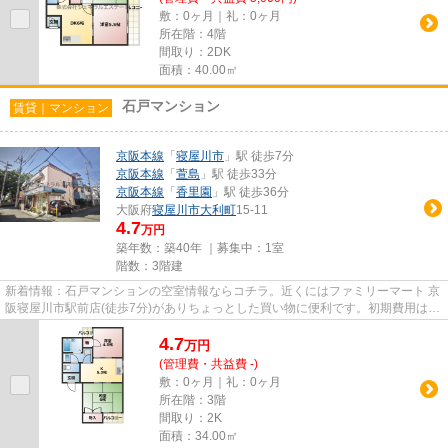
敷：0ヶ月｜礼：0ヶ月
所在階：4階
間取り：2DK
面積：40.00㎡
石戸マンション
賃貸｜マンション
京阪本線
「
寝屋川市
」駅 徒歩7分
京阪本線
「
萱島
」駅 徒歩33分
京阪本線
「
香里園
」駅 徒歩36分
大阪府
寝屋川市
大利町
15-11
4.7
万円
築年数：築40年 ｜募集中：
1室
階数：3階建
新着情報：石戸マンションの空室情報ならコチラ。近くにはファミリーマート 京
阪寝屋川市駅前店(徒歩7分)がありちょっとした買い物に便利です。初期費用はカ
ードで決済いただけます。...
4.7
万
円
(管理費・共益費 -)
敷：0ヶ月｜礼：0ヶ月
所在階：3階
間取り：2K
面積：34.00㎡