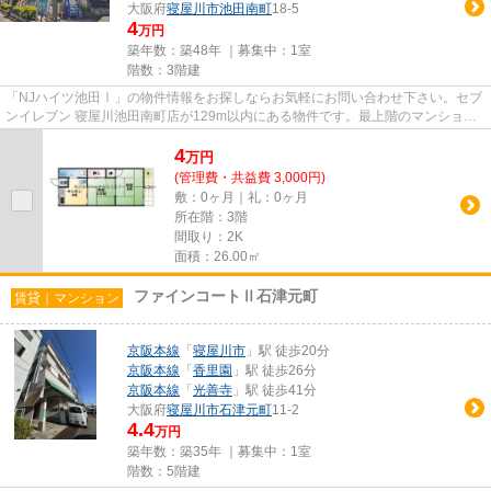
大阪府
寝屋川市
池田南町
18-5
4
万円
築年数：築48年 ｜募集中：
1室
階数：3階建
「NJハイツ池田Ⅰ」の物件情報をお探しならお気軽にお問い合わせ下さい。セブ
ンイレブン 寝屋川池田南町店が129m以内にある物件です。最上階のマンション
です。こちらはマンションタイ...
4
万
円
(管理費・共益費 3,000円)
敷：0ヶ月｜礼：0ヶ月
所在階：3階
間取り：2K
面積：26.00㎡
ファインコートⅡ石津元町
賃貸｜マンション
京阪本線
「
寝屋川市
」駅 徒歩20分
京阪本線
「
香里園
」駅 徒歩26分
京阪本線
「
光善寺
」駅 徒歩41分
大阪府
寝屋川市
石津元町
11-2
4.4
万円
築年数：築35年 ｜募集中：
1室
階数：5階建