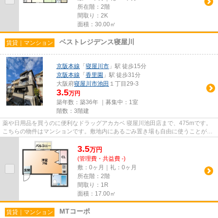
所在階：2階
間取り：2K
面積：30.00㎡
ベストレジデンス寝屋川
賃貸｜マンション
京阪本線
「
寝屋川市
」駅 徒歩15分
京阪本線
「
香里園
」駅 徒歩31分
大阪府
寝屋川市
池田
１丁目29-3
3.5
万円
築年数：築36年 ｜募集中：
1室
階数：3階建
薬や日用品を買うのに便利なドラッグアカカベ 寝屋川池田店まで、475mです。
こちらの物件はマンションです。敷地内にあるごみ置き場も自由に使うことがで
きます。駅まで歩いて15分ほど...
3.5
万
円
(管理費・共益費 -)
敷：0ヶ月｜礼：0ヶ月
所在階：2階
間取り：1R
面積：17.00㎡
MTコーポ
賃貸｜マンション