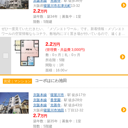
京阪本線
「
光善寺
」駅 徒歩36分
大阪府
寝屋川市
石津元町
13-32
2.2
万円
築年数：築34年 ｜募集中：
1室
階数：5階建
ぜひ一度見ていただきたい、「メゾンエトワール」です。新着情報：メゾンエト
ワールの空室情報ならコチラ。敷地内にゴミ置き場が付いているので、遠くまで
運ぶ必要がなくゴミ出しが楽...
2.2
万
円
(管理費・共益費 3,000円)
敷：0ヶ月｜礼：0ヶ月
所在階：5階
間取り：1R
面積：16.00㎡
コーポはにわ池田
賃貸｜マンション
京阪本線
「
寝屋川市
」駅 徒歩17分
京阪本線
「
香里園
」駅 徒歩28分
京阪本線
「
光善寺
」駅 徒歩43分
大阪府
寝屋川市
池田
１丁目12-32
2.7
万円
築年数：築35年 ｜募集中：
1室
階数：5階建