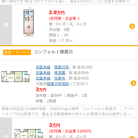
物に便利です♪駅までのアクセスが良い、徒歩12分のところに位置する物件です
♪2駅利用可能な物件で移動範...
2.9
万
円
(管理費・共益費 -)
敷：0ヶ月｜礼：0ヶ月
所在階：3階
間取り：1K
面積：17.30㎡
コンフォルト寝屋川
賃貸｜アパート
京阪本線
「
寝屋川市
」駅 徒歩19分
京阪本線
「
香里園
」駅 徒歩28分
京阪本線
「
光善寺
」駅 徒歩42分
大阪府
寝屋川市
池田
１丁目10-1
3
万円
築年数：築56年 ｜募集中：
1室
階数：2階建
寝屋川市近辺での物件情報：大好評のあの物件「コンフォルト寝屋川」。アパー
トタイプのお部屋です。数ある不動産物件の中からお客様の求めの条件に合った
物件をお探しします。どうぞ...
3
万
円
(管理費・共益費 3,000円)
敷：0ヶ月｜礼：0ヶ月