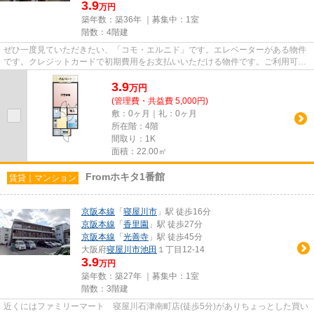
3.9
万円
築年数：築36年 ｜募集中：
1室
階数：4階建
ぜひ一度見ていただきたい、「コモ・エルニド」です。エレベーターがある物件
です。クレジットカードで初期費用をお支払いいただける物件です。ご利用可能
な駅が2つあり、行き先に応じ...
3.9
万
円
(管理費・共益費 5,000円)
敷：0ヶ月｜礼：0ヶ月
所在階：4階
間取り：1K
面積：22.00㎡
Fromホキタ1番館
賃貸｜マンション
京阪本線
「
寝屋川市
」駅 徒歩16分
京阪本線
「
香里園
」駅 徒歩27分
京阪本線
「
光善寺
」駅 徒歩45分
大阪府
寝屋川市
池田
１丁目12-14
3.9
万円
築年数：築27年 ｜募集中：
1室
階数：3階建
近くにはファミリーマート 寝屋川石津南町店(徒歩5分)がありちょっとした買い