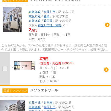
京阪本線
「
寝屋川市
」駅 徒歩11分
京阪本線
「
萱島
」駅 徒歩35分
京阪本線
「
香里園
」駅 徒歩43分
大阪府
寝屋川市
池田南町
6-13
2
万円
築年数：築34年 ｜募集中：
1室
階数：4階建
こちらの物件から、300mの距離に駐車場があります。敷地内ごみ置き場付き物
件でゴミ出しを楽にできます。初期費用のカード決済ができます。最寄りの駅ま
で徒歩11分の物件です。寝屋川...
2
万
円
(管理費・共益費 8,000円)
敷：0ヶ月｜礼：0ヶ月
所在階：1階
間取り：1K
面積：16.00㎡
メゾンエトワール
賃貸｜マンション
京阪本線
「
香里園
」駅 徒歩24分
京阪本線
「
寝屋川市
」駅 徒歩25分