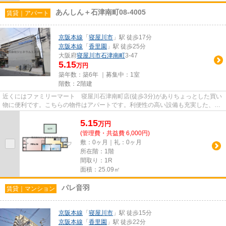
あんしん＋石津南町08-4005
賃貸｜アパート
京阪本線
「
寝屋川市
」駅 徒歩17分
京阪本線
「
香里園
」駅 徒歩25分
大阪府
寝屋川市
石津南町
3-47
5.15
万円
築年数：築6年 ｜募集中：
1室
階数：2階建
近くにはファミリーマート 寝屋川石津南町店(徒歩3分)がありちょっとした買い
物に便利です。こちらの物件はアパートです。利便性の高い設備も充実した、高
ニーズな2020年築の物件です...
5.15
万
円
(管理費・共益費 6,000円)
敷：0ヶ月｜礼：0ヶ月
所在階：1階
間取り：1R
面積：25.09㎡
パレ音羽
賃貸｜マンション
京阪本線
「
寝屋川市
」駅 徒歩15分
京阪本線
「
香里園
」駅 徒歩22分