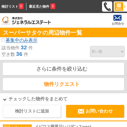
0
0
検討リスト
最近見た物件
お問合せ
スーパーサタケの周辺物件一覧
募集中のみ表示
32
該当物件
件
36
空き数
件
さらに条件を絞り込む
物件リクエスト
チェックした物件をまとめて
検討リストに追加
お問い合わせ
メビウス寝屋川レジデンスwest
賃貸｜マンション