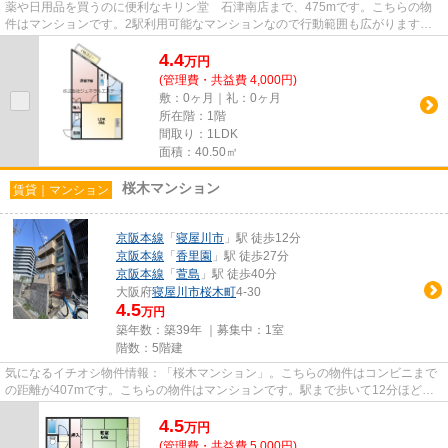
薬や日用品を買うのに便利なキリン堂 石津南店まで、475mです。こちらの物
件はマンションです。2駅利用可能なマンションなので行動範囲も広がります。
当社スタッフが地域の賃貸情報を...
4.4
万
円
(管理費・共益費 4,000円)
敷：0ヶ月｜礼：0ヶ月
所在階：1階
間取り：1LDK
面積：40.50㎡
桜木マンション
賃貸｜マンション
京阪本線
「
寝屋川市
」駅 徒歩12分
京阪本線
「
香里園
」駅 徒歩27分
京阪本線
「
萱島
」駅 徒歩40分
大阪府
寝屋川市
桜木町
4-30
4.5
万円
築年数：築39年 ｜募集中：
1室
階数：5階建
気になるイチオシ物件情報：「桜木マンション」。こちらの物件はコンビニまで
の距離が407mです。こちらの物件はマンションです。駅まで歩いて12分ほど
の、魅力的な立地の物件です。当...
4.5
万
円
(管理費・共益費 5,000円)