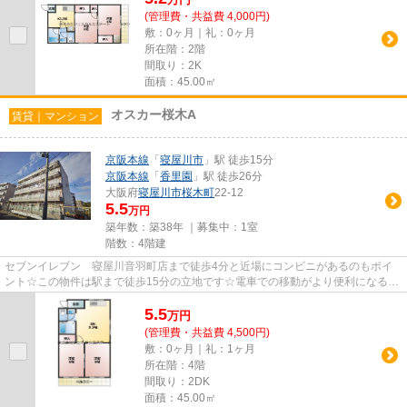
(管理費・共益費 4,000円)
敷：0ヶ月｜礼：0ヶ月
所在階：2階
間取り：2K
面積：45.00㎡
オスカー桜木A
賃貸｜マンション
京阪本線
「
寝屋川市
」駅 徒歩15分
京阪本線
「
香里園
」駅 徒歩26分
大阪府
寝屋川市
桜木町
22-12
5.5
万円
築年数：築38年 ｜募集中：
1室
階数：4階建
セブンイレブン 寝屋川音羽町店まで徒歩4分と近場にコンビニがあるのもポイ
ント☆この物件は駅まで徒歩15分の立地です☆電車での移動がより便利になる、
2駅利用可能なマンションです☆防...
5.5
万
円
(管理費・共益費 4,500円)
敷：0ヶ月｜礼：1ヶ月
所在階：4階
間取り：2DK
面積：45.00㎡