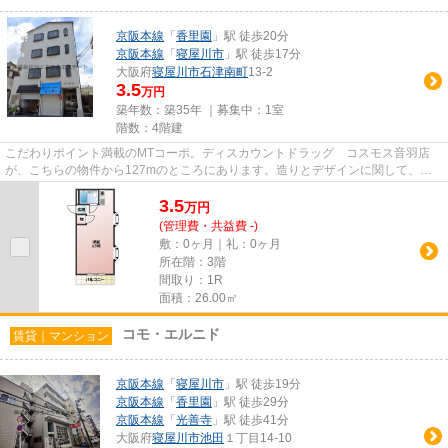
京阪本線
「
香里園
」駅 徒歩20分
京阪本線
「
寝屋川市
」駅 徒歩17分
大阪府
寝屋川市
石津南町
13-2
3.5
万円
築年数：築35年 ｜募集中：
1室
階数：4階建
こだわりポイント満載のMTコーポ。ディスカウントドラッグ コスモス音羽店
が、こちらの物件から127mのところにあります。造りとデザインに関して、自
信をもって情報を提供できるマン...
3.5
万
円
(管理費・共益費 -)
敷：0ヶ月｜礼：0ヶ月
所在階：3階
間取り：1R
面積：26.00㎡
コモ・エルニド
賃貸｜マンション
京阪本線
「
寝屋川市
」駅 徒歩19分
京阪本線
「
香里園
」駅 徒歩29分
京阪本線
「
光善寺
」駅 徒歩41分
大阪府
寝屋川市
池田
１丁目14-10