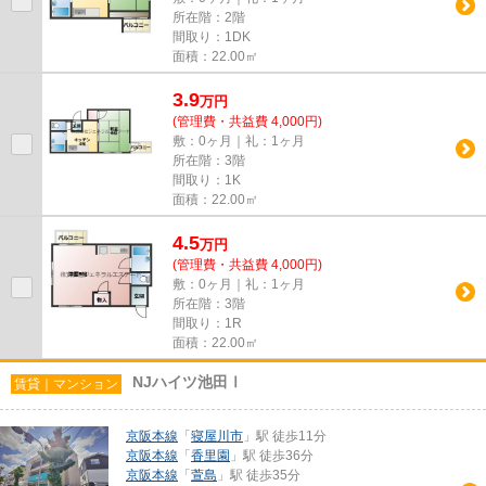
所在階：2階
間取り：1DK
面積：22.00㎡
3.9
万
円
(管理費・共益費 4,000円)
敷：0ヶ月｜礼：1ヶ月
所在階：3階
間取り：1K
面積：22.00㎡
4.5
万
円
(管理費・共益費 4,000円)
敷：0ヶ月｜礼：1ヶ月
所在階：3階
間取り：1R
面積：22.00㎡
NJハイツ池田Ⅰ
賃貸｜マンション
京阪本線
「
寝屋川市
」駅 徒歩11分
京阪本線
「
香里園
」駅 徒歩36分
京阪本線
「
萱島
」駅 徒歩35分