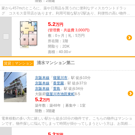
階数：2階建
家から457mのところに、薬や日用品を買うのに便利なディスカウントドラッ
グ コスモス音羽店があります。利用可能な駅が2駅あり、利便性の高い物件で
す。敷地内にはちゃんとごみ置き場...
5.2
万
円
(管理費・共益費 3,000円)
敷：0ヶ月｜礼：5万円
所在階：1階
間取り：2DK
面積：40.00㎡
清水マンション第二
賃貸｜マンション
京阪本線
「
寝屋川市
」駅 徒歩10分
京阪本線
「
香里園
」駅 徒歩37分
京阪本線
「
萱島
」駅 徒歩34分
大阪府
寝屋川市
池田東町
8-5
5.2
万円
築年数：築48年 ｜募集中：
1室
階数：3階建
電車移動の多い方に嬉しい駅から徒歩10分の物件です。こちらの物件はマンショ
ンです。物件探しに悩んでしまって時間が掛かってしまうという方は、お気軽に
当社までお問い合わせくださ...
5.2
万
円