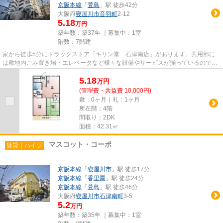
京阪本線
「
萱島
」駅 徒歩42分
大阪府
寝屋川市
音羽町
2-12
5.18
万円
築年数：築37年 ｜募集中：
1室
階数：7階建
家から徒歩5分にドラッグストア「キリン堂 石津南店」があります。共用部に
は敷地内ごみ置き場・エレベータなど様々な設備やサービスが揃っているので便
利です。2駅利用できる場所に...
5.18
万
円
(管理費・共益費 10,000円)
敷：0ヶ月｜礼：1ヶ月
所在階：4階
間取り：2DK
面積：42.31㎡
マスコット・コーポ
賃貸｜ハイツ
京阪本線
「
寝屋川市
」駅 徒歩17分
京阪本線
「
香里園
」駅 徒歩24分
京阪本線
「
萱島
」駅 徒歩46分
大阪府
寝屋川市
石津南町
3-5
5.2
万円
築年数：築35年 ｜募集中：
1室