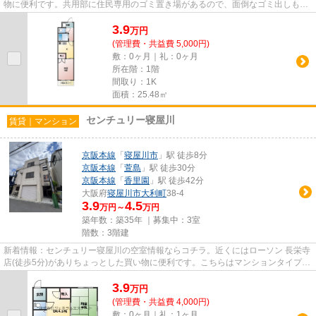
物に便利です。共用部に住民専用のゴミ置き場があるので、面倒なゴミ出しも楽
になります。2駅利用可能な...
3.9
万
円
(管理費・共益費 5,000円)
敷：0ヶ月｜礼：0ヶ月
所在階：1階
間取り：1K
面積：25.48㎡
センチュリー寝屋川
賃貸｜マンション
京阪本線
「
寝屋川市
」駅 徒歩8分
京阪本線
「
萱島
」駅 徒歩30分
京阪本線
「
香里園
」駅 徒歩42分
大阪府
寝屋川市
大利町
38-4
3.9
4.5
万円～
万円
築年数：築35年 ｜募集中：
3室
階数：3階建
新着情報：センチュリー寝屋川の空室情報ならコチラ。近くにはローソン 長栄寺
店(徒歩5分)がありちょっとした買い物に便利です。こちらはマンションタイプに
なります。電車でのアクセ...
3.9
万
円
(管理費・共益費 4,000円)
敷：0ヶ月｜礼：1ヶ月