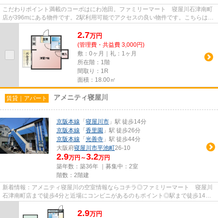
こだわりポイント満載のコーポはにわ池田。ファミリーマート 寝屋川石津南町
店が396mにある物件です。2駅利用可能でアクセスの良い物件です。こちらはマ
ンションタイプになります。寝...
2.7
万
円
(管理費・共益費 3,000円)
敷：0ヶ月｜礼：1ヶ月
所在階：1階
間取り：1R
面積：18.00㎡
アメニティ寝屋川
賃貸｜アパート
京阪本線
「
寝屋川市
」駅 徒歩14分
京阪本線
「
香里園
」駅 徒歩26分
京阪本線
「
光善寺
」駅 徒歩44分
大阪府
寝屋川市
平池町
26-10
2.9
3.2
万円～
万円
築年数：築36年 ｜募集中：
2室
階数：2階建
新着情報：アメニティ寝屋川の空室情報ならコチラ◎ファミリーマート 寝屋川
石津南町店まで徒歩4分と近場にコンビニがあるのもポイント◎駅まで徒歩14分
の物件です◎敷地内ごみ置き場が...
2.9
万
円