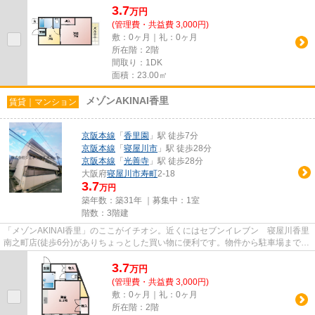
3.7
万
円
(管理費・共益費 3,000円)
敷：0ヶ月｜礼：0ヶ月
所在階：2階
間取り：1DK
面積：23.00㎡
メゾンAKINAI香里
賃貸｜マンション
京阪本線
「
香里園
」駅 徒歩7分
京阪本線
「
寝屋川市
」駅 徒歩28分
京阪本線
「
光善寺
」駅 徒歩28分
大阪府
寝屋川市
寿町
2-18
3.7
万円
築年数：築31年 ｜募集中：
1室
階数：3階建
「メゾンAKINAI香里」のここがイチオシ。近くにはセブンイレブン 寝屋川香里
南之町店(徒歩6分)がありちょっとした買い物に便利です。物件から駐車場までの
距離は150mです。物件の近く...
3.7
万
円
(管理費・共益費 3,000円)
敷：0ヶ月｜礼：0ヶ月
所在階：2階