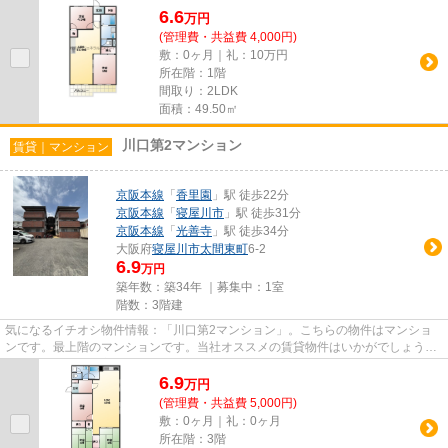
6.6
万
円
(管理費・共益費 4,000円)
敷：0ヶ月｜礼：10万円
所在階：1階
間取り：2LDK
面積：49.50㎡
川口第2マンション
賃貸｜マンション
京阪本線
「
香里園
」駅 徒歩22分
京阪本線
「
寝屋川市
」駅 徒歩31分
京阪本線
「
光善寺
」駅 徒歩34分
大阪府
寝屋川市
太間東町
6-2
6.9
万円
築年数：築34年 ｜募集中：
1室
階数：3階建
気になるイチオシ物件情報：「川口第2マンション」。こちらの物件はマンショ
ンです。最上階のマンションです。当社オススメの賃貸物件はいかがでしょう
か？物件情報を豊富に取り扱って...
6.9
万
円
(管理費・共益費 5,000円)
敷：0ヶ月｜礼：0ヶ月
所在階：3階