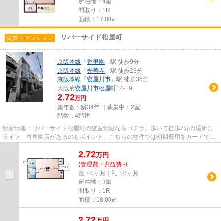
所在階：4階
間取り：1R
面積：17.00㎡
リバーサイド松屋町
賃貸｜マンション
京阪本線
「
香里園
」駅 徒歩9分
京阪本線
「
光善寺
」駅 徒歩23分
京阪本線
「
寝屋川市
」駅 徒歩36分
大阪府
寝屋川市
松屋町
14-19
2.72
万円
築年数：築34年 ｜募集中：
2室
階数：4階建
新着情報：リバーサイド松屋町の空室情報ならコチラ。歩いて徒歩7分の場所に
ライフ 香里園店があるのもポイント。こちらの物件では初期費用をカードでお
支払いいただけます。付近に駅...
2.72
万
円
(管理費・共益費 -)
敷：0ヶ月｜礼：0ヶ月
所在階：3階
間取り：1R
面積：18.00㎡
2.72
万
円