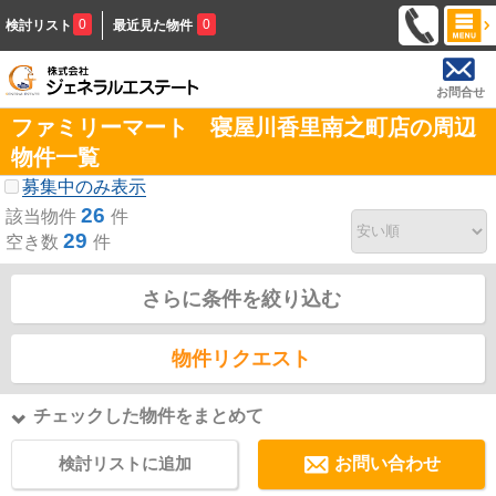
0
0
検討リスト
最近見た物件
お問合せ
ファミリーマート 寝屋川香里南之町店の周辺
物件一覧
募集中のみ表示
26
該当物件
件
29
空き数
件
さらに条件を絞り込む
物件リクエスト
チェックした物件をまとめて
検討リストに追加
お問い合わせ