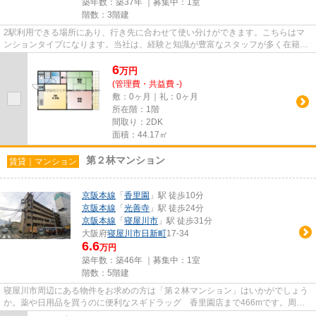
築年数：築37年 ｜募集中：
1室
階数：3階建
2駅利用できる場所にあり、行き先に合わせて使い分けができます。こちらはマ
ンションタイプになります。当社は、経験と知識が豊富なスタッフが多く在籍し
ており、寝屋川市や京阪本線香...
6
万
円
(管理費・共益費 -)
敷：0ヶ月｜礼：0ヶ月
所在階：1階
間取り：2DK
面積：44.17㎡
第２林マンション
賃貸｜マンション
京阪本線
「
香里園
」駅 徒歩10分
京阪本線
「
光善寺
」駅 徒歩24分
京阪本線
「
寝屋川市
」駅 徒歩31分
大阪府
寝屋川市
日新町
17-34
6.6
万円
築年数：築46年 ｜募集中：
1室
階数：5階建
寝屋川市周辺にある物件をお求めの方は「第２林マンション」はいかがでしょう
か。薬や日用品を買うのに便利なスギドラッグ 香里園店まで466mです。周辺
に駅が二つあり、交通の利便性...