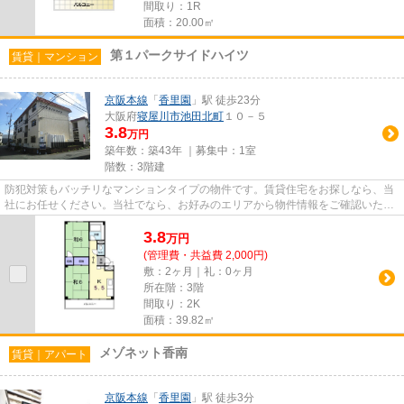
間取り：1R
面積：20.00㎡
第１パークサイドハイツ
賃貸｜マンション
京阪本線
「
香里園
」駅 徒歩23分
大阪府
寝屋川市
池田北町
１０－５
3.8
万円
築年数：築43年 ｜募集中：
1室
階数：3階建
防犯対策もバッチリなマンションタイプの物件です。賃貸住宅をお探しなら、当
社にお任せください。当社でなら、お好みのエリアから物件情報をご確認いただ
けます。ご不明な点やご要望...
3.8
万
円
(管理費・共益費 2,000円)
敷：2ヶ月｜礼：0ヶ月
所在階：3階
間取り：2K
面積：39.82㎡
メゾネット香南
賃貸｜アパート
京阪本線
「
香里園
」駅 徒歩3分