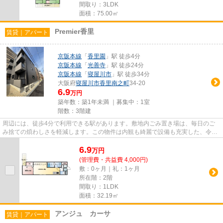
間取り：3LDK
面積：75.00㎡
Premier香里
賃貸｜アパート
京阪本線
「
香里園
」駅 徒歩4分
京阪本線
「
光善寺
」駅 徒歩24分
京阪本線
「
寝屋川市
」駅 徒歩34分
大阪府
寝屋川市
香里南之町
34-20
6.9
万円
築年数：築1年未満 ｜募集中：
1室
階数：3階建
周辺には、徒歩4分で利用できる駅があります。敷地内ごみ置き場は、毎日のご
み捨ての煩わしさを軽減します。この物件は内観も綺麗で設備も充実した、令和
7年築となっています。こちら...
6.9
万
円
(管理費・共益費 4,000円)
敷：0ヶ月｜礼：1ヶ月
所在階：2階
間取り：1LDK
面積：32.19㎡
アンジュ カーサ
賃貸｜アパート