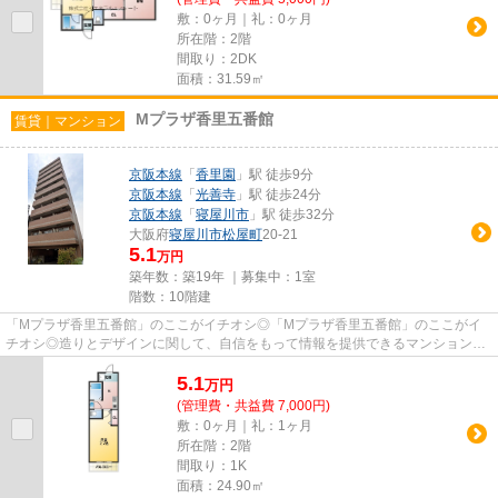
敷：0ヶ月｜礼：0ヶ月
所在階：2階
間取り：2DK
面積：31.59㎡
Mプラザ香里五番館
賃貸｜マンション
京阪本線
「
香里園
」駅 徒歩9分
京阪本線
「
光善寺
」駅 徒歩24分
京阪本線
「
寝屋川市
」駅 徒歩32分
大阪府
寝屋川市
松屋町
20-21
5.1
万円
築年数：築19年 ｜募集中：
1室
階数：10階建
「Mプラザ香里五番館」のここがイチオシ◎「Mプラザ香里五番館」のここがイ
チオシ◎造りとデザインに関して、自信をもって情報を提供できるマンションで
す◎2駅利用可能なので、用途や行...
5.1
万
円
(管理費・共益費 7,000円)
敷：0ヶ月｜礼：1ヶ月
所在階：2階
間取り：1K
面積：24.90㎡