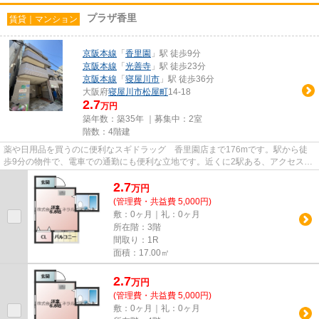
プラザ香里
賃貸｜マンション
京阪本線
「
香里園
」駅 徒歩9分
京阪本線
「
光善寺
」駅 徒歩23分
京阪本線
「
寝屋川市
」駅 徒歩36分
大阪府
寝屋川市
松屋町
14-18
2.7
万円
築年数：築35年 ｜募集中：
2室
階数：4階建
薬や日用品を買うのに便利なスギドラッグ 香里園店まで176mです。駅から徒
歩9分の物件で、電車での通勤にも便利な立地です。近くに2駅ある、アクセスが
良い物件です。こちらの物件は...
2.7
万
円
(管理費・共益費 5,000円)
敷：0ヶ月｜礼：0ヶ月
所在階：3階
間取り：1R
面積：17.00㎡
2.7
万
円
(管理費・共益費 5,000円)
敷：0ヶ月｜礼：0ヶ月