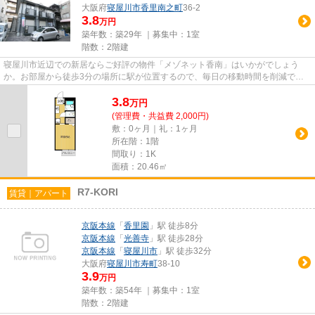
大阪府
寝屋川市
香里南之町
36-2
3.8
万円
築年数：築29年 ｜募集中：
1室
階数：2階建
寝屋川市近辺での新居ならご好評の物件「メゾネット香南」はいかがでしょう
か。お部屋から徒歩3分の場所に駅が位置するので、毎日の移動時間を削減でき
ます。こちらの物件はアパートで...
3.8
万
円
(管理費・共益費 2,000円)
敷：0ヶ月｜礼：1ヶ月
所在階：1階
間取り：1K
面積：20.46㎡
R7-KORI
賃貸｜アパート
京阪本線
「
香里園
」駅 徒歩8分
京阪本線
「
光善寺
」駅 徒歩28分
京阪本線
「
寝屋川市
」駅 徒歩32分
大阪府
寝屋川市
寿町
38-10
3.9
万円
築年数：築54年 ｜募集中：
1室
階数：2階建