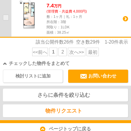
7.4
万
円
(管理費・共益費 4,000円)
敷：1ヶ月｜礼：1ヶ月
所在階：3階
間取り：1LDK
面積：38.25㎡
該当公開件数
26
件 空き数
29
件
1-20
件表示
1
2
<<前へ
次へ>>
最初
チェックした物件をまとめて
検討リストに追加
お問い合わせ
さらに条件を絞り込む
物件リクエスト
ページトップに戻る