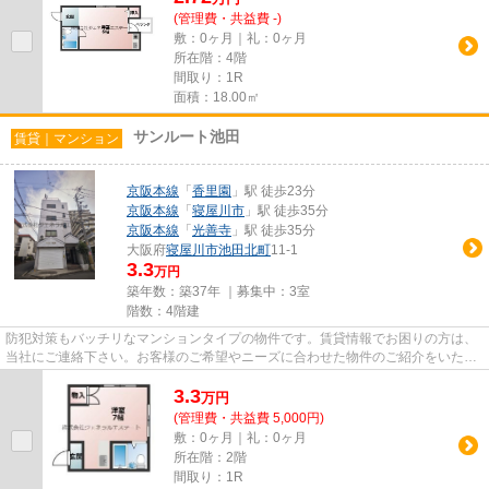
(管理費・共益費 -)
敷：0ヶ月｜礼：0ヶ月
所在階：4階
間取り：1R
面積：18.00㎡
サンルート池田
賃貸｜マンション
京阪本線
「
香里園
」駅 徒歩23分
京阪本線
「
寝屋川市
」駅 徒歩35分
京阪本線
「
光善寺
」駅 徒歩35分
大阪府
寝屋川市
池田北町
11-1
3.3
万円
築年数：築37年 ｜募集中：
3室
階数：4階建
防犯対策もバッチリなマンションタイプの物件です。賃貸情報でお困りの方は、
当社にご連絡下さい。お客様のご希望やニーズに合わせた物件のご紹介をいたし
ます。確かな情報をご提供い...
3.3
万
円
(管理費・共益費 5,000円)
敷：0ヶ月｜礼：0ヶ月
所在階：2階
間取り：1R