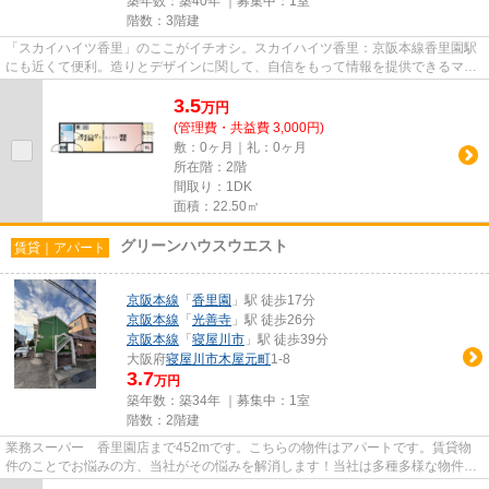
築年数：築40年 ｜募集中：
1室
階数：3階建
「スカイハイツ香里」のここがイチオシ。スカイハイツ香里：京阪本線香里園駅
にも近くて便利。造りとデザインに関して、自信をもって情報を提供できるマン
ションです。徒歩5分で駅にア...
3.5
万
円
(管理費・共益費 3,000円)
敷：0ヶ月｜礼：0ヶ月
所在階：2階
間取り：1DK
面積：22.50㎡
グリーンハウスウエスト
賃貸｜アパート
京阪本線
「
香里園
」駅 徒歩17分
京阪本線
「
光善寺
」駅 徒歩26分
京阪本線
「
寝屋川市
」駅 徒歩39分
大阪府
寝屋川市
木屋元町
1-8
3.7
万円
築年数：築34年 ｜募集中：
1室
階数：2階建
業務スーパー 香里園店まで452mです。こちらの物件はアパートです。賃貸物
件のことでお悩みの方、当社がその悩みを解消します！当社は多種多様な物件情
報を取り扱っているので、きっ...