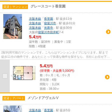
グレースコート香里園
賃貸｜マンション
京阪本線
「
香里園
」駅 徒歩11分
京阪本線
「
寝屋川市
」駅 徒歩31分
京阪本線
「
光善寺
」駅 徒歩30分
大阪府
寝屋川市
田井町
7-4
5.4
万円
築年数：築38年 ｜募集中：
1室
階数：4階建
2駅利用可能のマンションです。こちらはマンションタイプになります。駅まで
徒歩11分の物件です。あなたにとって快適な物件を探すなら、当社にお任せ下さ
い。当社は、お客様のライフス...
5.4
万
円
(管理費・共益費 5,000円)
敷：0ヶ月｜礼：0ヶ月
所在階：4階
間取り：1LDK
面積：38.00㎡
メゾンドアヴェルⅤ
賃貸｜アパート
京阪本線
「
香里園
」駅 徒歩5分