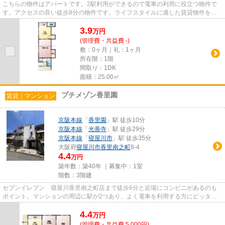
こちらの物件はアパートです。2駅利用ができるので電車の利用に役立つ物件で
す。アクセスの良い徒歩8分の物件です。ライフスタイルに適した賃貸物件をお
探しの方は、ぜひ当社にお任せ...
3.9
万
円
(管理費・共益費 -)
敷：0ヶ月｜礼：1ヶ月
所在階：1階
間取り：1DK
面積：25.00㎡
プチメゾン香里園
賃貸｜マンション
京阪本線
「
香里園
」駅 徒歩10分
京阪本線
「
光善寺
」駅 徒歩29分
京阪本線
「
寝屋川市
」駅 徒歩35分
大阪府
寝屋川市
香里南之町
8-4
4.4
万円
築年数：築40年 ｜募集中：
1室
階数：3階建
セブンイレブン 寝屋川香里南之町店まで徒歩6分と近場にコンビニがあるのも
ポイント。マンションの周辺に駅が2つあり、よく電車を利用する方にピッタリ
です。駅から徒歩10分の位置に...
4.4
万
円
(管理費・共益費 5,000円)