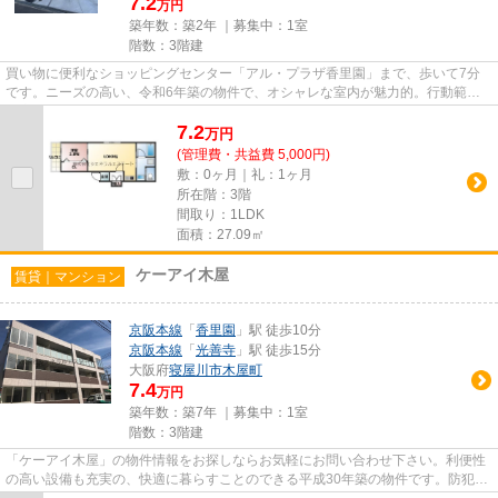
7.2
万円
築年数：築2年 ｜募集中：
1室
階数：3階建
買い物に便利なショッピングセンター「アル・プラザ香里園」まで、歩いて7分
です。ニーズの高い、令和6年築の物件で、オシャレな室内が魅力的。行動範囲
が広がる2駅利用可能な物件です...
7.2
万
円
(管理費・共益費 5,000円)
敷：0ヶ月｜礼：1ヶ月
所在階：3階
間取り：1LDK
面積：27.09㎡
ケーアイ木屋
賃貸｜マンション
京阪本線
「
香里園
」駅 徒歩10分
京阪本線
「
光善寺
」駅 徒歩15分
大阪府
寝屋川市
木屋町
7.4
万円
築年数：築7年 ｜募集中：
1室
階数：3階建
「ケーアイ木屋」の物件情報をお探しならお気軽にお問い合わせ下さい。利便性
の高い設備も充実の、快適に暮らすことのできる平成30年築の物件です。防犯対
策もバッチリなマンションタ...