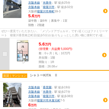
京阪本線
「
光善寺
」駅 徒歩25分
京阪本線
「
寝屋川市
」駅 徒歩32分
大阪府
寝屋川市
寿町
39-3
5.6
万円
築年数：築6年 ｜募集中：
1室
階数：2階建
ぜひ一度見ていただきたい、「メゾンドアヴェルⅤ」です♪近くにはファミリーマ
ート 寝屋川香里南之町店(徒歩5分)がありちょっとした買い物に便利です♪徒歩5
分に駅がある物件です♪この...
5.6
万
円
(管理費・共益費 5,000円)
敷：0ヶ月｜礼：10万円
所在階：1階
間取り：1R
面積：26.08㎡
シャトーKITA Ⅱ
賃貸｜マンション
京阪本線
「
香里園
」駅 徒歩19分
京阪本線
「
光善寺
」駅 徒歩27分
京阪本線
「
寝屋川市
」駅 徒歩38分
大阪府
寝屋川市
木屋元町
7-5
6
万円