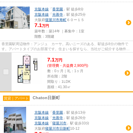
京阪本線
「
香里園
」駅 徒歩8分
京阪本線
「
光善寺
」駅 徒歩25分
大阪府
寝屋川市
寿町
６０ー１５
7.1
万円
築年数：築14年 ｜募集中：
1室
階数：3階建
香里園駅周辺物件：アンジュ カーサ。高いニーズのある、駅徒歩8分の物件で
す。アパートタイプのお部屋です。住まいを探すなら、当社がご紹介する物件は
いかがでしょうか。多種多様な...
7.1
万
円
(管理費・共益費 2,900円)
敷：0ヶ月｜礼：1ヶ月
所在階：2階
間取り：1LDK
面積：41.30㎡
Chaton日新町
賃貸｜アパート
京阪本線
「
香里園
」駅 徒歩13分
京阪本線
「
光善寺
」駅 徒歩26分
京阪本線
「
寝屋川市
」駅 徒歩33分
大阪府
寝屋川市
日新町
10-12