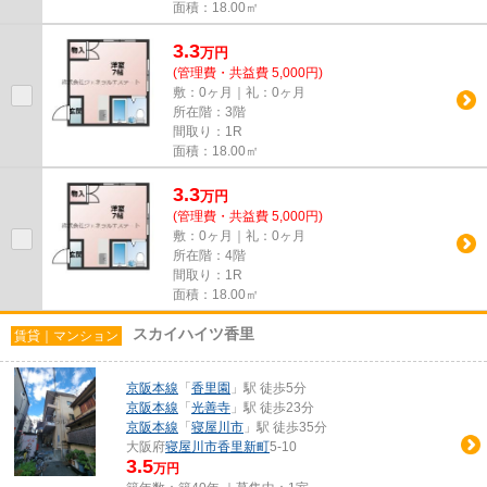
面積：18.00㎡
3.3
万
円
(管理費・共益費 5,000円)
敷：0ヶ月｜礼：0ヶ月
所在階：3階
間取り：1R
面積：18.00㎡
3.3
万
円
(管理費・共益費 5,000円)
敷：0ヶ月｜礼：0ヶ月
所在階：4階
間取り：1R
面積：18.00㎡
スカイハイツ香里
賃貸｜マンション
京阪本線
「
香里園
」駅 徒歩5分
京阪本線
「
光善寺
」駅 徒歩23分
京阪本線
「
寝屋川市
」駅 徒歩35分
大阪府
寝屋川市
香里新町
5-10
3.5
万円