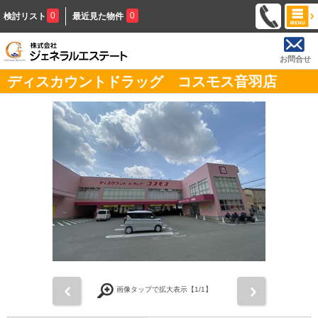
0
0
検討リスト
最近見た物件
お問合せ
ディスカウントドラッグ コスモス音羽店
前
次
画像タップで拡大表示【
1
/1】