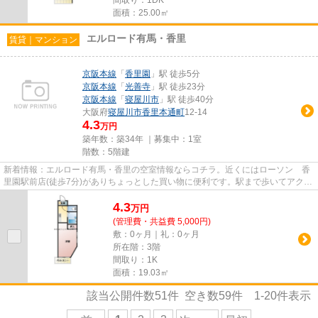
面積：25.00㎡
エルロード有馬・香里
賃貸｜マンション
京阪本線
「
香里園
」駅 徒歩5分
京阪本線
「
光善寺
」駅 徒歩23分
京阪本線
「
寝屋川市
」駅 徒歩40分
大阪府
寝屋川市
香里本通町
12-14
4.3
万円
築年数：築34年 ｜募集中：
1室
階数：5階建
新着情報：エルロード有馬・香里の空室情報ならコチラ。近くにはローソン 香
里園駅前店(徒歩7分)がありちょっとした買い物に便利です。駅まで歩いてアクセ
スできる、徒歩5分の距離に...
4.3
万
円
(管理費・共益費 5,000円)
敷：0ヶ月｜礼：0ヶ月
所在階：3階
間取り：1K
面積：19.03㎡
該当公開件数
51
件 空き数
59
件
1-20
件表示