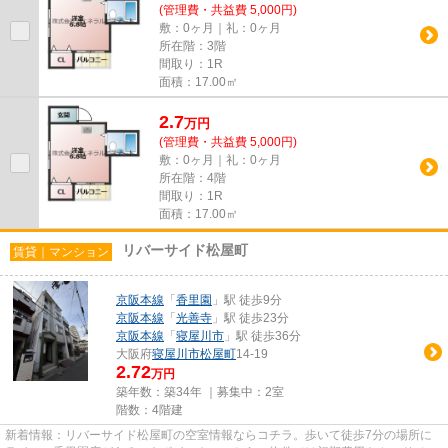
(管理費・共益費 5,000円)
敷：0ヶ月｜礼：0ヶ月
所在階：3階
間取り：1R
面積：17.00㎡
2.7
万
円
(管理費・共益費 5,000円)
敷：0ヶ月｜礼：0ヶ月
所在階：4階
間取り：1R
面積：17.00㎡
リバーサイド松屋町
賃貸｜マンション
京阪本線
「
香里園
」駅 徒歩9分
京阪本線
「
光善寺
」駅 徒歩23分
京阪本線
「
寝屋川市
」駅 徒歩36分
大阪府
寝屋川市
松屋町
14-19
2.72
万円
築年数：築34年 ｜募集中：
2室
階数：4階建
新着情報：リバーサイド松屋町の空室情報ならコチラ。歩いて徒歩7分の場所に