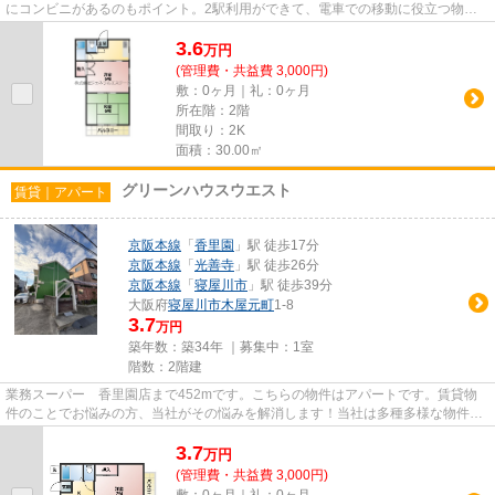
にコンビニがあるのもポイント。2駅利用ができて、電車での移動に役立つ物件
です。駅から徒歩6分にある物件...
3.6
万
円
(管理費・共益費 3,000円)
敷：0ヶ月｜礼：0ヶ月
所在階：2階
間取り：2K
面積：30.00㎡
グリーンハウスウエスト
賃貸｜アパート
京阪本線
「
香里園
」駅 徒歩17分
京阪本線
「
光善寺
」駅 徒歩26分
京阪本線
「
寝屋川市
」駅 徒歩39分
大阪府
寝屋川市
木屋元町
1-8
3.7
万円
築年数：築34年 ｜募集中：
1室
階数：2階建
業務スーパー 香里園店まで452mです。こちらの物件はアパートです。賃貸物
件のことでお悩みの方、当社がその悩みを解消します！当社は多種多様な物件情
報を取り扱っているので、きっ...
3.7
万
円
(管理費・共益費 3,000円)
敷：0ヶ月｜礼：0ヶ月