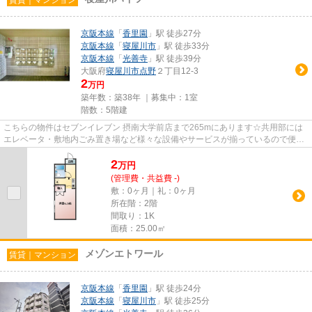
京阪本線
「
香里園
」駅 徒歩27分
京阪本線
「
寝屋川市
」駅 徒歩33分
京阪本線
「
光善寺
」駅 徒歩39分
大阪府
寝屋川市
点野
２丁目12-3
2
万円
築年数：築38年 ｜募集中：
1室
階数：5階建
こちらの物件はセブンイレブン 摂南大学前店まで265mにあります☆共用部には
エレベータ・敷地内ごみ置き場など様々な設備やサービスが揃っているので便利
です☆こちらの物件はマンション...
2
万
円
(管理費・共益費 -)
敷：0ヶ月｜礼：0ヶ月
所在階：2階
間取り：1K
面積：25.00㎡
メゾンエトワール
賃貸｜マンション
京阪本線
「
香里園
」駅 徒歩24分
京阪本線
「
寝屋川市
」駅 徒歩25分