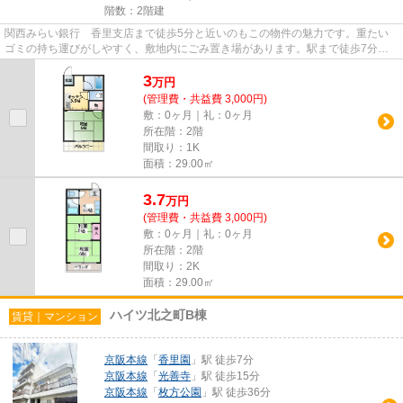
階数：2階建
関西みらい銀行 香里支店まで徒歩5分と近いのもこの物件の魅力です。重たい
ゴミの持ち運びがしやすく、敷地内にごみ置き場があります。駅まで徒歩7分な
ので、アクセスの良い物件です...
3
万
円
(管理費・共益費 3,000円)
敷：0ヶ月｜礼：0ヶ月
所在階：2階
間取り：1K
面積：29.00㎡
3.7
万
円
(管理費・共益費 3,000円)
敷：0ヶ月｜礼：0ヶ月
所在階：2階
間取り：2K
面積：29.00㎡
ハイツ北之町B棟
賃貸｜マンション
京阪本線
「
香里園
」駅 徒歩7分
京阪本線
「
光善寺
」駅 徒歩15分
京阪本線
「
枚方公園
」駅 徒歩36分