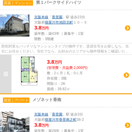
第１パークサイドハイツ
賃貸｜マンション
京阪本線
「
香里園
」駅 徒歩23分
大阪府
寝屋川市
池田北町
１０－５
3.8
万円
築年数：築43年 ｜募集中：
1室
階数：3階建
防犯対策もバッチリなマンションタイプの物件です。賃貸住宅をお探しなら、当
社にお任せください。当社でなら、お好みのエリアから物件情報をご確認いただ
けます。ご不明な点やご要望...
3.8
万
円
(管理費・共益費 2,000円)
敷：2ヶ月｜礼：0ヶ月
所在階：3階
間取り：2K
面積：39.82㎡
メゾネット香南
賃貸｜アパート
京阪本線
「
香里園
」駅 徒歩3分
大阪府
寝屋川市
香里南之町
36-2
3.8
万円
築年数：築29年 ｜募集中：
1室