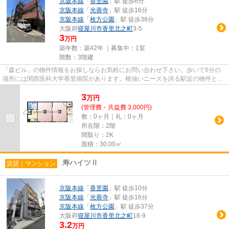
京阪本線
「
香里園
」駅 徒歩6分
京阪本線
「
光善寺
」駅 徒歩16分
京阪本線
「
枚方公園
」駅 徒歩38分
大阪府
寝屋川市
香里北之町
3-5
3
万円
築年数：築42年 ｜募集中：
1室
階数：3階建
「森ビル」の物件情報をお探しならお気軽にお問い合わせ下さい。歩いて6分の
場所には関西医科大学香里病院があります。根強いニーズを誇る駅近の物件とな
り、徒歩6分に駅があります。...
3
万
円
(管理費・共益費 3,000円)
敷：0ヶ月｜礼：0ヶ月
所在階：2階
間取り：2K
面積：30.00㎡
寿ハイツⅡ
賃貸｜マンション
京阪本線
「
香里園
」駅 徒歩10分
京阪本線
「
光善寺
」駅 徒歩16分
京阪本線
「
枚方公園
」駅 徒歩37分
大阪府
寝屋川市
香里北之町
18-9
3.2
万円