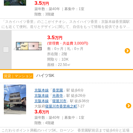
3.5
万円
築年数：築40年 ｜募集中：
1室
階数：3階建
「スカイハイツ香里」のここがイチオシ。スカイハイツ香里：京阪本線香里園駅
にも近くて便利。造りとデザインに関して、自信をもって情報を提供できるマン
ションです。徒歩5分で駅にア...
3.5
万
円
(管理費・共益費 3,000円)
敷：0ヶ月｜礼：0ヶ月
所在階：2階
間取り：1DK
面積：22.50㎡
ハイツSK
賃貸｜マンション
京阪本線
「
香里園
」駅 徒歩6分
京阪本線
「
光善寺
」駅 徒歩26分
京阪本線
「
寝屋川市
」駅 徒歩36分
大阪府
寝屋川市
香里南之町
7-27
3.6
万円
築年数：築40年 ｜募集中：
1室
階数：4階建
こだわりポイント満載のハイツSK。ローソン 香里園駅前店まで徒歩6分と近場