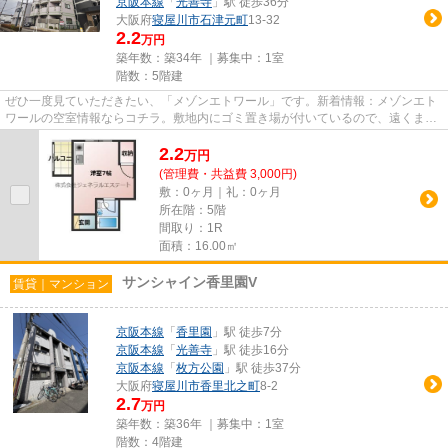
京阪本線
「
光善寺
」駅 徒歩36分
大阪府
寝屋川市
石津元町
13-32
2.2
万円
築年数：築34年 ｜募集中：
1室
階数：5階建
ぜひ一度見ていただきたい、「メゾンエトワール」です。新着情報：メゾンエト
ワールの空室情報ならコチラ。敷地内にゴミ置き場が付いているので、遠くまで
運ぶ必要がなくゴミ出しが楽...
2.2
万
円
(管理費・共益費 3,000円)
敷：0ヶ月｜礼：0ヶ月
所在階：5階
間取り：1R
面積：16.00㎡
サンシャイン香里園V
賃貸｜マンション
京阪本線
「
香里園
」駅 徒歩7分
京阪本線
「
光善寺
」駅 徒歩16分
京阪本線
「
枚方公園
」駅 徒歩37分
大阪府
寝屋川市
香里北之町
8-2
2.7
万円
築年数：築36年 ｜募集中：
1室
階数：4階建