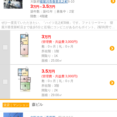
大阪府
寝屋川市
香里北之町
6-10
3
3.5
万円～
万円
築年数：築41年 ｜募集中：
2室
階数：4階建
ぜひ一度見ていただきたい、「ハイツ北之町B棟」です。ファミリーマート 寝
屋川香里新町店まで徒歩5分と近場にコンビニがあるのもポイント。2駅利用でき
るので電車をよく使う方におす...
3
万
円
(管理費・共益費 3,000円)
敷：0ヶ月｜礼：0ヶ月
所在階：1階
間取り：1K
面積：25.00㎡
3.5
万
円
(管理費・共益費 3,000円)
敷：0ヶ月｜礼：0ヶ月
所在階：3階
間取り：2K
面積：29.00㎡
森ビル
賃貸｜マンション