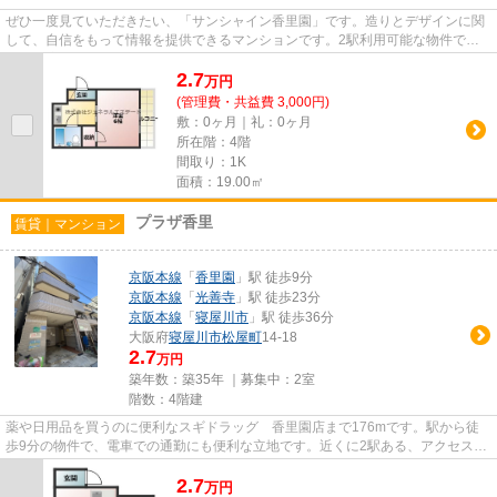
ぜひ一度見ていただきたい、「サンシャイン香里園」です。造りとデザインに関
して、自信をもって情報を提供できるマンションです。2駅利用可能な物件で目
的地に応じて路線を選ぶことが...
2.7
万
円
(管理費・共益費 3,000円)
敷：0ヶ月｜礼：0ヶ月
所在階：4階
間取り：1K
面積：19.00㎡
プラザ香里
賃貸｜マンション
京阪本線
「
香里園
」駅 徒歩9分
京阪本線
「
光善寺
」駅 徒歩23分
京阪本線
「
寝屋川市
」駅 徒歩36分
大阪府
寝屋川市
松屋町
14-18
2.7
万円
築年数：築35年 ｜募集中：
2室
階数：4階建
薬や日用品を買うのに便利なスギドラッグ 香里園店まで176mです。駅から徒
歩9分の物件で、電車での通勤にも便利な立地です。近くに2駅ある、アクセスが
良い物件です。こちらの物件は...
2.7
万
円