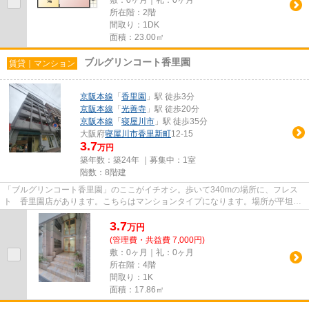
所在階：2階
間取り：1DK
面積：23.00㎡
ブルグリンコート香里園
賃貸｜マンション
京阪本線
「
香里園
」駅 徒歩3分
京阪本線
「
光善寺
」駅 徒歩20分
京阪本線
「
寝屋川市
」駅 徒歩35分
大阪府
寝屋川市
香里新町
12-15
3.7
万円
築年数：築24年 ｜募集中：
1室
階数：8階建
「ブルグリンコート香里園」のここがイチオシ。歩いて340mの場所に、フレス
ト 香里園店があります。こちらはマンションタイプになります。場所が平坦な
のは、ランニングをする上で抑...
3.7
万
円
(管理費・共益費 7,000円)
敷：0ヶ月｜礼：0ヶ月
所在階：4階
間取り：1K
面積：17.86㎡