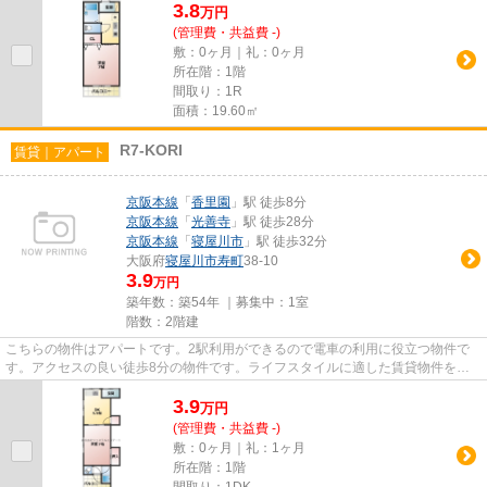
3.8
万
円
(管理費・共益費 -)
敷：0ヶ月｜礼：0ヶ月
所在階：1階
間取り：1R
面積：19.60㎡
R7-KORI
賃貸｜アパート
京阪本線
「
香里園
」駅 徒歩8分
京阪本線
「
光善寺
」駅 徒歩28分
京阪本線
「
寝屋川市
」駅 徒歩32分
大阪府
寝屋川市
寿町
38-10
3.9
万円
築年数：築54年 ｜募集中：
1室
階数：2階建
こちらの物件はアパートです。2駅利用ができるので電車の利用に役立つ物件で
す。アクセスの良い徒歩8分の物件です。ライフスタイルに適した賃貸物件をお
探しの方は、ぜひ当社にお任せ...
3.9
万
円
(管理費・共益費 -)
敷：0ヶ月｜礼：1ヶ月
所在階：1階
間取り：1DK