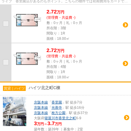
ライフ 香里園店があるのもポイント。こちらの物件では初期費用をカードでお
支払いいただけます。付近に駅...
2.72
万
円
(管理費・共益費 -)
敷：0ヶ月｜礼：0ヶ月
所在階：3階
間取り：1R
面積：18.00㎡
2.72
万
円
(管理費・共益費 -)
敷：0ヶ月｜礼：0ヶ月
所在階：4階
間取り：1R
面積：18.00㎡
ハイツ北之町C棟
賃貸｜ハイツ
京阪本線
「
香里園
」駅 徒歩7分
京阪本線
「
光善寺
」駅 徒歩16分
京阪本線
「
枚方公園
」駅 徒歩37分
大阪府
寝屋川市
香里北之町
6-9
3
3.7
万円～
万円
築年数：築39年 ｜募集中：
2室