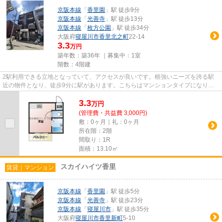
京阪本線
「
香里園
」駅 徒歩9分
京阪本線
「
光善寺
」駅 徒歩13分
京阪本線
「
枚方公園
」駅 徒歩34分
大阪府
寝屋川市
香里北之町
22-14
3.3
万円
築年数：築36年 ｜募集中：
1室
階数：4階建
2駅利用できる立地となっていて、アクセスが良いです。根強いニーズを誇る駅
近の物件となり、徒歩9分に駅があります。こちらはマンションタイプになりま
す。クレジットカードで初期費...
3.3
万
円
(管理費・共益費 3,000円)
敷：0ヶ月｜礼：0ヶ月
所在階：2階
間取り：1R
面積：13.10㎡
スカイハイツ香里
賃貸｜マンション
京阪本線
「
香里園
」駅 徒歩5分
京阪本線
「
光善寺
」駅 徒歩23分
京阪本線
「
寝屋川市
」駅 徒歩35分
大阪府
寝屋川市
香里新町
5-10