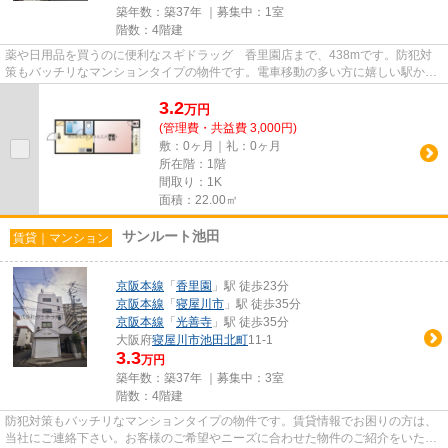
築年数：築37年 ｜募集中：
1室
階数：4階建
薬や日用品を買うのに便利なスギドラッグ 香里園店まで、438mです。防犯対
策もバッチリなマンションタイプの物件です。電車移動の多い方に嬉しい駅から
徒歩10分の物件です。マンショ...
3.2
万
円
(管理費・共益費 3,000円)
敷：0ヶ月｜礼：0ヶ月
所在階：1階
間取り：1K
面積：22.00㎡
サンルート池田
賃貸｜マンション
京阪本線
「
香里園
」駅 徒歩23分
京阪本線
「
寝屋川市
」駅 徒歩35分
京阪本線
「
光善寺
」駅 徒歩35分
大阪府
寝屋川市
池田北町
11-1
3.3
万円
築年数：築37年 ｜募集中：
3室
階数：4階建
防犯対策もバッチリなマンションタイプの物件です。賃貸情報でお困りの方は、
当社にご連絡下さい。お客様のご希望やニーズに合わせた物件のご紹介をいたし