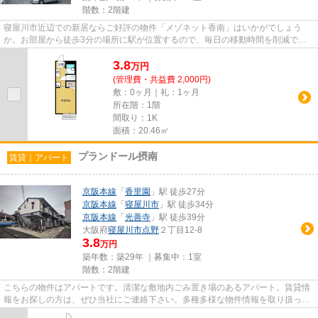
階数：2階建
寝屋川市近辺での新居ならご好評の物件「メゾネット香南」はいかがでしょう
か。お部屋から徒歩3分の場所に駅が位置するので、毎日の移動時間を削減でき
ます。こちらの物件はアパートで...
3.8
万
円
(管理費・共益費 2,000円)
敷：0ヶ月｜礼：1ヶ月
所在階：1階
間取り：1K
面積：20.46㎡
プランドール摂南
賃貸｜アパート
京阪本線
「
香里園
」駅 徒歩27分
京阪本線
「
寝屋川市
」駅 徒歩34分
京阪本線
「
光善寺
」駅 徒歩39分
大阪府
寝屋川市
点野
２丁目12-8
3.8
万円
築年数：築29年 ｜募集中：
1室
階数：2階建
こちらの物件はアパートです。清潔な敷地内ごみ置き場のあるアパート。賃貸情
報をお探しの方は、ぜひ当社にご連絡下さい。多種多様な物件情報を取り扱って
おりますので、きっとご希望...