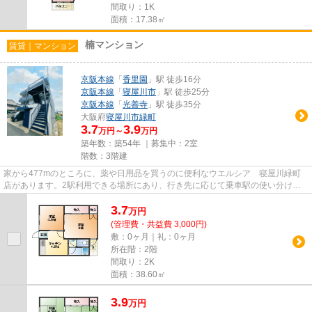
間取り：1K
面積：17.38㎡
楠マンション
賃貸｜マンション
京阪本線
「
香里園
」駅 徒歩16分
京阪本線
「
寝屋川市
」駅 徒歩25分
京阪本線
「
光善寺
」駅 徒歩35分
大阪府
寝屋川市
緑町
3.7
3.9
万円～
万円
築年数：築54年 ｜募集中：
2室
階数：3階建
家から477mのところに、薬や日用品を買うのに便利なウエルシア 寝屋川緑町
店があります。2駅利用できる場所にあり、行き先に応じて乗車駅の使い分けが
できます。こちらはマンションタ...
3.7
万
円
(管理費・共益費 3,000円)
敷：0ヶ月｜礼：0ヶ月
所在階：2階
間取り：2K
面積：38.60㎡
3.9
万
円