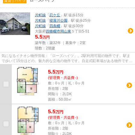
賃貸｜ハイツ
片町線
「
忍ケ丘
」駅 徒歩15分
片町線
「
寝屋川公園
」駅 徒歩25分
片町線
「
四条畷
」駅 徒歩30分
大阪府
四條畷市
岡山東
５丁目5-51
5.5
万円
築年数：築32年 ｜募集中：
2室
階数：2階建
気になるイチオシ物件情報：「ローズハイツ」。2駅利用可能の物件です。駅ま
で歩いて15分ほどの、魅力的な立地の物件です。自走式駐車場がある物件です。
ご希望の賃貸物件が見つからな...
5.5
万
円
(管理費・共益費 -)
敷：0ヶ月｜礼：0ヶ月
所在階：2階
間取り：2LDK
面積：50.00㎡
5.5
万
円
(管理費・共益費 -)
敷：0ヶ月｜礼：0ヶ月
所在階：2階
間取り：2LDK