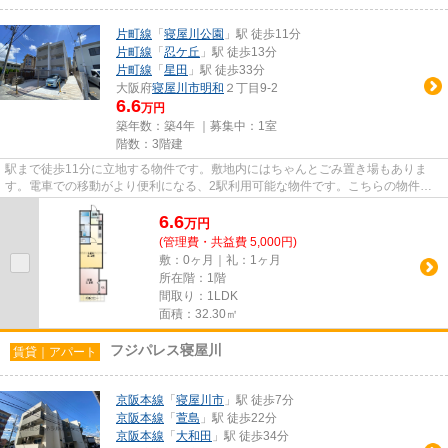
片町線
「
寝屋川公園
」駅 徒歩11分
片町線
「
忍ケ丘
」駅 徒歩13分
片町線
「
星田
」駅 徒歩33分
大阪府
寝屋川市
明和
２丁目9-2
6.6
万円
築年数：築4年 ｜募集中：
1室
階数：3階建
駅まで徒歩11分に立地する物件です。敷地内にはちゃんとごみ置き場もありま
す。電車での移動がより便利になる、2駅利用可能な物件です。こちらの物件で
は初期費用をカードでお支払いい...
6.6
万
円
(管理費・共益費 5,000円)
敷：0ヶ月｜礼：1ヶ月
所在階：1階
間取り：1LDK
面積：32.30㎡
フジパレス寝屋川
賃貸｜アパート
京阪本線
「
寝屋川市
」駅 徒歩7分
京阪本線
「
萱島
」駅 徒歩22分
京阪本線
「
大和田
」駅 徒歩34分