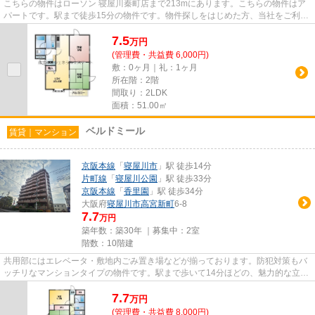
こちらの物件はローソン 寝屋川秦町店まで213mにあります。こちらの物件はア
パートです。駅まで徒歩15分の物件です。物件探しをはじめた方、当社をご利用
してみませんか。たくさんの物...
7.5
万
円
(管理費・共益費 6,000円)
敷：0ヶ月｜礼：1ヶ月
所在階：2階
間取り：2LDK
面積：51.00㎡
ベルドミール
賃貸｜マンション
京阪本線
「
寝屋川市
」駅 徒歩14分
片町線
「
寝屋川公園
」駅 徒歩33分
京阪本線
「
香里園
」駅 徒歩34分
大阪府
寝屋川市
高宮新町
6-8
7.7
万円
築年数：築30年 ｜募集中：
2室
階数：10階建
共用部にはエレベータ・敷地内ごみ置き場などが揃っております。防犯対策もバ
ッチリなマンションタイプの物件です。駅まで歩いて14分ほどの、魅力的な立地
の物件です。10階建てで街並...
7.7
万
円
(管理費・共益費 8,000円)