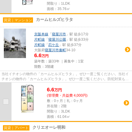
間取り：1LDK
面積：35.76㎡
カームヒルズヒラタ
賃貸｜マンション
京阪本線
「
寝屋川市
」駅 徒歩17分
片町線
「
寝屋川公園
」駅 徒歩33分
片町線
「
忍ケ丘
」駅 徒歩37分
大阪府
寝屋川市
秦町
34-10
6.6
万円
築年数：築33年 ｜募集中：
1室
階数：3階建
当社イチオシの物件の「カームヒルズヒラタ」。ぜひ一度ご覧ください。当社イ
チオシの物件の「カームヒルズヒラタ」。ぜひ一度ご覧ください。防犯対策もバ
ッチリなマンションタイプの...
6.6
万
円
(管理費・共益費 4,000円)
敷：0ヶ月｜礼：0ヶ月
所在階：2階
間取り：3LDK
面積：61.04㎡
クリエオーレ明和
賃貸｜アパート