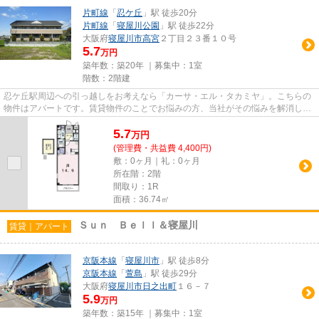
片町線
「
忍ケ丘
」駅 徒歩20分
片町線
「
寝屋川公園
」駅 徒歩22分
大阪府
寝屋川市
高宮
２丁目２３番１０号
5.7
万円
築年数：築20年 ｜募集中：
1室
階数：2階建
忍ケ丘駅周辺への引っ越しをお考えなら「カーサ・エル・タカミヤ」。こちらの
物件はアパートです。賃貸物件のことでお悩みの方、当社がその悩みを解消しま
す！当社は多種多様な物件情...
5.7
万
円
(管理費・共益費 4,400円)
敷：0ヶ月｜礼：0ヶ月
所在階：2階
間取り：1R
面積：36.74㎡
Ｓｕｎ Ｂｅｌｌ＆寝屋川
賃貸｜アパート
京阪本線
「
寝屋川市
」駅 徒歩8分
京阪本線
「
萱島
」駅 徒歩29分
大阪府
寝屋川市
日之出町
１６－７
5.9
万円
築年数：築15年 ｜募集中：
1室