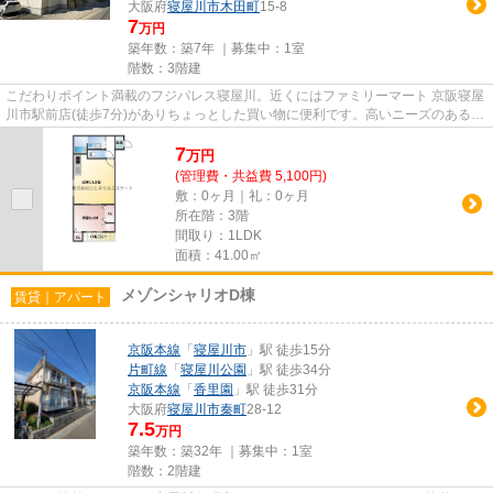
大阪府
寝屋川市
木田町
15-8
7
万円
築年数：築7年 ｜募集中：
1室
階数：3階建
こだわりポイント満載のフジパレス寝屋川。近くにはファミリーマート 京阪寝屋
川市駅前店(徒歩7分)がありちょっとした買い物に便利です。高いニーズのある、
駅徒歩7分の物件です。最上...
7
万
円
(管理費・共益費 5,100円)
敷：0ヶ月｜礼：0ヶ月
所在階：3階
間取り：1LDK
面積：41.00㎡
メゾンシャリオD棟
賃貸｜アパート
京阪本線
「
寝屋川市
」駅 徒歩15分
片町線
「
寝屋川公園
」駅 徒歩34分
京阪本線
「
香里園
」駅 徒歩31分
大阪府
寝屋川市
秦町
28-12
7.5
万円
築年数：築32年 ｜募集中：
1室
階数：2階建