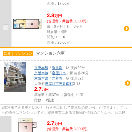
面積：17.00㎡
2.8
万
円
(管理費・共益費 3,300円)
敷：0ヶ月｜礼：0ヶ月
所在階：4階
間取り：1K
面積：20.00㎡
マンション六車
賃貸｜マンション
京阪本線
「
香里園
」駅 徒歩20分
京阪本線
「
寝屋川市
」駅 徒歩26分
京阪本線
「
光善寺
」駅 徒歩39分
大阪府
寝屋川市
三井南町
3-13
2.7
万円
築年数：築37年 ｜募集中：
1室
階数：3階建
2駅利用できる場所にあり、行き先に応じて乗車駅の使い分けができます。こち
らの物件はマンションです。寝屋川市にある賃貸物件情報のことなら、お気軽に
当社にお任せ下さい。賃貸情報...
2.7
万
円
(管理費・共益費 3,000円)