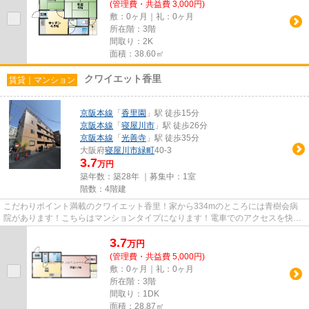
(管理費・共益費 3,000円)
敷：0ヶ月｜礼：0ヶ月
所在階：3階
間取り：2K
面積：38.60㎡
クワイエット香里
賃貸｜マンション
京阪本線
「
香里園
」駅 徒歩15分
京阪本線
「
寝屋川市
」駅 徒歩26分
京阪本線
「
光善寺
」駅 徒歩35分
大阪府
寝屋川市
緑町
40-3
3.7
万円
築年数：築28年 ｜募集中：
1室
階数：4階建
こだわりポイント満載のクワイエット香里！家から334mのところには青樹会病
院があります！こちらはマンションタイプになります！電車でのアクセスを快適
なものにする、2駅利用可能な物...
3.7
万
円
(管理費・共益費 5,000円)
敷：0ヶ月｜礼：0ヶ月
所在階：3階
間取り：1DK
面積：28.87㎡