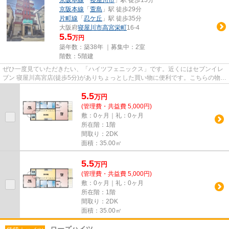
京阪本線
「
萱島
」駅 徒歩29分
片町線
「
忍ケ丘
」駅 徒歩35分
大阪府
寝屋川市
高宮栄町
16-4
5.5
万円
築年数：築38年 ｜募集中：
2室
階数：5階建
ぜひ一度見ていただきたい、「ハイツフェニックス」です。近くにはセブンイレ
ブン 寝屋川高宮店(徒歩5分)がありちょっとした買い物に便利です。こちらの物件
はマンションです。こちら...
5.5
万
円
(管理費・共益費 5,000円)
敷：0ヶ月｜礼：0ヶ月
所在階：1階
間取り：2DK
面積：35.00㎡
5.5
万
円
(管理費・共益費 5,000円)
敷：0ヶ月｜礼：0ヶ月
所在階：1階
間取り：2DK
面積：35.00㎡
ローズハイツ