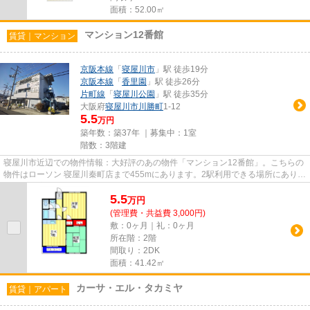
面積：52.00㎡
マンション12番館
賃貸｜マンション
京阪本線
「
寝屋川市
」駅 徒歩19分
京阪本線
「
香里園
」駅 徒歩26分
片町線
「
寝屋川公園
」駅 徒歩35分
大阪府
寝屋川市
川勝町
1-12
5.5
万円
築年数：築37年 ｜募集中：
1室
階数：3階建
寝屋川市近辺での物件情報：大好評のあの物件「マンション12番館」。こちらの
物件はローソン 寝屋川秦町店まで455mにあります。2駅利用できる場所にあり、
行き先に応じて乗車駅の使い...
5.5
万
円
(管理費・共益費 3,000円)
敷：0ヶ月｜礼：0ヶ月
所在階：2階
間取り：2DK
面積：41.42㎡
カーサ・エル・タカミヤ
賃貸｜アパート