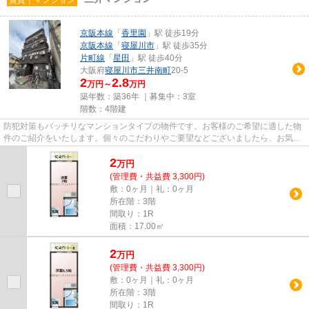
京阪本線
「
香里園
」駅 徒歩19分
京阪本線
「
寝屋川市
」駅 徒歩35分
片町線
「
星田
」駅 徒歩40分
大阪府
寝屋川市
三井南町
20-5
2
2.8
万円～
万円
築年数：築36年 ｜募集中：
3室
階数：4階建
防犯対策もバッチリなマンションタイプの物件です。お客様のご希望に適した物
件のご紹介をいたします。個々のこだわりやご要望などございましたら、お気軽
に当社へご連絡下さい。お待...
2
万
円
(管理費・共益費 3,300円)
敷：0ヶ月｜礼：0ヶ月
所在階：3階
間取り：1R
面積：17.00㎡
2
万
円
(管理費・共益費 3,300円)
敷：0ヶ月｜礼：0ヶ月
所在階：3階
間取り：1R