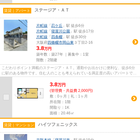
ステージア・ＡＴ
賃貸｜アパート
片町線
「
忍ケ丘
」駅 徒歩6分
片町線
「
寝屋川公園
」駅 徒歩17分
片町線
「
四条畷
」駅 徒歩30分
大阪府
四條畷市
岡山東
３丁目2-16
3.8
万円
築年数：築27年 ｜募集中：
1室
階数：2階建
こだわりポイント満載のステージア・ＡＴ。通勤やお出かけに便利な、徒歩6分
に駅のある物件です。住む人のことも考えられている満足度の高いアパートで
す。素敵なお部屋を探すなら四條...
3.8
万
円
(管理費・共益費 2,000円)
敷：0ヶ月｜礼：1ヶ月
所在階：1階
間取り：1K
面積：20.46㎡
ハイツフェニックス
賃貸｜マンション
京阪本線
「
寝屋川市
」駅 徒歩15分