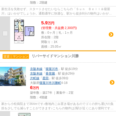
階数：2階建
新生活を失敗せず、スタートさせたいならこちらの「Ｓｕｎ Ｂｅｌｌ＆寝屋
川」はいかがでしょうか。通勤通学に快適な、駅から徒歩8分の物件はいかがで
しょうか。アパートタイプのお部...
5.9
万
円
(管理費・共益費 2,300円)
敷：0ヶ月｜礼：1ヶ月
所在階：2階
間取り：1K
面積：25.05㎡
リバーサイドマンション川勝
賃貸｜マンション
京阪本線
「
寝屋川市
」駅 徒歩19分
京阪本線
「
香里園
」駅 徒歩29分
片町線
「
星田
」駅 徒歩39分
大阪府
寝屋川市
川勝町
4-18
6
万円
築年数：築27年 ｜募集中：
2室
階数：4階建
家から小松病院まで364mです♪敷地内ごみ置き場があるのでゴミの持ち運びの負
担を少しでも減らすことができます♪こちらの物件は2駅が近くにあり便利です♪
造りとデザインに関して、自信...