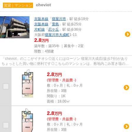
cheviot
賃貸｜マンション
京阪本線
「
寝屋川市
」駅 徒歩18分
京阪本線
「
萱島
」駅 徒歩25分
片町線
「
忍ケ丘
」駅 徒歩36分
大阪府
寝屋川市
大成町
1-11
2.8
万円
築年数：築35年 ｜募集中：
2室
階数：4階建
「cheviot」のここがイチオシ◎近くにはローソン 寝屋川大成店(徒歩7分)があり
ちょっとした買い物に便利です◎こちらのマンションは、敷地内ごみ置き場のあ
る物件です◎こちらはマンショ...
2.8
万
円
(管理費・共益費 -)
敷：0ヶ月｜礼：0ヶ月
所在階：3階
間取り：1K
面積：18.00㎡
2.8
万
円
(管理費・共益費 -)
敷：0ヶ月｜礼：0ヶ月
所在階：3階