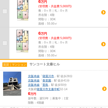
6
万
円
(管理費・共益費 5,000円)
敷：0ヶ月｜礼：0ヶ月
所在階：4階
間取り：3DK
面積：55.00㎡
6
万
円
(管理費・共益費 5,000円)
敷：0ヶ月｜礼：0ヶ月
所在階：4階
間取り：3DK
面積：55.00㎡
サンコート太秦ヒル
賃貸｜マンション
京阪本線
「
寝屋川市
」駅 徒歩28分
京阪本線
「
香里園
」駅 徒歩41分
京阪本線
「
萱島
」駅 徒歩50分
大阪府
寝屋川市
太秦中町
32-14
6
万円
築年数：築53年 ｜募集中：
1室
階数：4階建