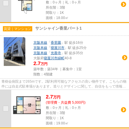
敷：0ヶ月｜礼：0ヶ月
所在階：3階
間取り：1K
面積：18.00㎡
サンシャイン香里パート1
賃貸｜マンション
京阪本線
「
香里園
」駅 徒歩16分
京阪本線
「
寝屋川市
」駅 徒歩25分
京阪本線
「
光善寺
」駅 徒歩35分
大阪府
寝屋川市
緑町
40-8
2.7
万円
築年数：築34年 ｜募集中：
1室
階数：4階建
青樹会病院まで265mです。2駅利用可能なアクセスの良い物件です。こちらの物
件には自走式駐車場があります。造りとデザインに関して、自信をもって情報を
提供できるマンションです。当...
2.7
万
円
(管理費・共益費 5,000円)
敷：0ヶ月｜礼：0ヶ月
所在階：3階
間取り：1K
面積：19.00㎡