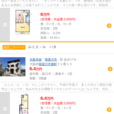
ぜひ一度見ていただきたい、「サンコート太秦ヒル」です。敷地内ごみ置き場が
あるため気軽にごみ捨てを行うことができ、ゴミの多い時も安心です。防犯対策
もバッチリなマンションタイ...
6
万
円
(管理費・共益費 3,000円)
敷：0ヶ月｜礼：0ヶ月
所在階：2階
間取り：1LDK
面積：44.00㎡
ルミエ－ル ハタ
賃貸｜アパート
京阪本線
「
寝屋川市
」駅 徒歩17分
大阪府
寝屋川市
秦町
３２番１９
6.4
万円
築年数：築11年 ｜募集中：
1室
階数：3階建
「ルミエ－ル ハタ」のここがイチオシ。平成27年築で、多くの方がご満足の物
件はこちらです。住みやすさが満載でイチオシのアパートはこちらです。当社で
しかご紹介できない物件も数...
6.4
万
円
(管理費・共益費 3,500円)
敷：0ヶ月｜礼：1ヶ月
所在階：2階