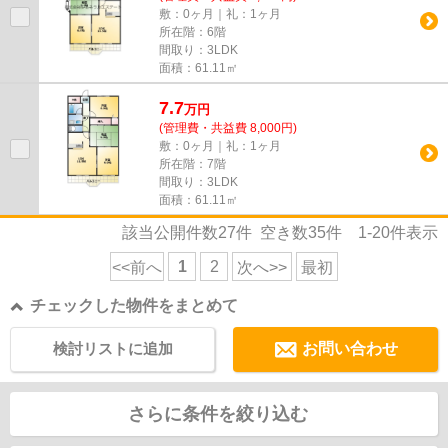
敷：0ヶ月｜礼：1ヶ月
所在階：6階
間取り：3LDK
面積：61.11㎡
7.7
万
円
(管理費・共益費 8,000円)
敷：0ヶ月｜礼：1ヶ月
所在階：7階
間取り：3LDK
面積：61.11㎡
該当公開件数
27
件 空き数
35
件
1-20
件表示
1
2
<<前へ
次へ>>
最初
チェックした物件をまとめて
検討リストに追加
お問い合わせ
さらに条件を絞り込む