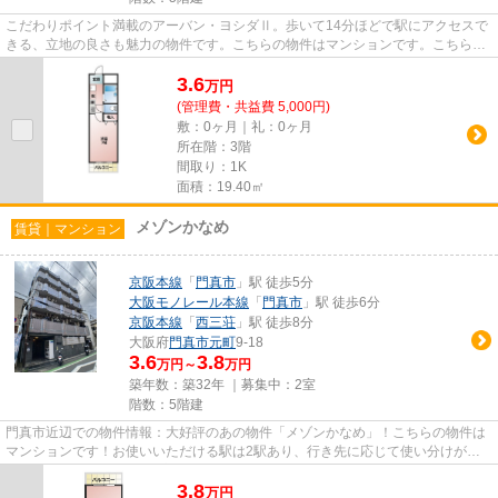
こだわりポイント満載のアーバン・ヨシダⅡ。歩いて14分ほどで駅にアクセスで
きる、立地の良さも魅力の物件です。こちらの物件はマンションです。こちらは
エレベーター付きの物件です。...
3.6
万
円
(管理費・共益費 5,000円)
敷：0ヶ月｜礼：0ヶ月
所在階：3階
間取り：1K
面積：19.40㎡
メゾンかなめ
賃貸｜マンション
京阪本線
「
門真市
」駅 徒歩5分
大阪モノレール本線
「
門真市
」駅 徒歩6分
京阪本線
「
西三荘
」駅 徒歩8分
大阪府
門真市
元町
9-18
3.6
3.8
万円～
万円
築年数：築32年 ｜募集中：
2室
階数：5階建
門真市近辺での物件情報：大好評のあの物件「メゾンかなめ」！こちらの物件は
マンションです！お使いいただける駅は2駅あり、行き先に応じて使い分けがで
きます！駅まで徒歩5分の立地...
3.8
万
円