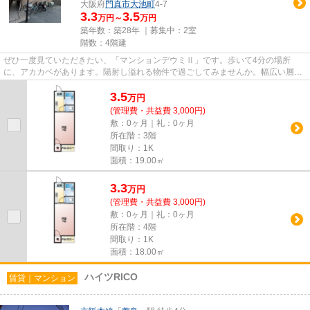
大阪府
門真市
大池町
4-7
3.3
3.5
万円～
万円
築年数：築28年 ｜募集中：
2室
階数：4階建
ぜひ一度見ていただきたい、「マンションデウミⅡ」です。歩いて4分の場所
に、アカカベがあります。陽射し溢れる物件で過ごしてみませんか。幅広い層に
好評な、駅から徒歩10分に立地す...
3.5
万
円
(管理費・共益費 3,000円)
敷：0ヶ月｜礼：0ヶ月
所在階：3階
間取り：1K
面積：19.00㎡
3.3
万
円
(管理費・共益費 3,000円)
敷：0ヶ月｜礼：0ヶ月
所在階：4階
間取り：1K
面積：18.00㎡
ハイツRICO
賃貸｜マンション