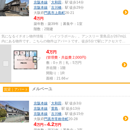
京阪本線
「
大和田
」駅 徒歩14分
京阪本線
「
古川橋
」駅 徒歩29分
大阪府
門真市
上島町
26-21
4
万円
築年数：築39年 ｜募集中：
1室
階数：2階建
気になるイチオシ物件情報：「ハイツラポール」。アンスリー 萱島店が267m以
内にある物件です。こちらの物件はアパートです。徒歩5分で駅にアクセスでき
る物件です。お客様のこだわり...
4
万
円
(管理費・共益費 2,000円)
敷：0ヶ月｜礼：5万円
所在階：1階
間取り：1R
面積：21.66㎡
メルベーユ
賃貸｜アパート
京阪本線
「
大和田
」駅 徒歩3分
京阪本線
「
萱島
」駅 徒歩13分
京阪本線
「
古川橋
」駅 徒歩15分
大阪府
門真市
常称寺町
20-28
4
4.2
万円～
万円
築年数：築31年 ｜募集中：
2室