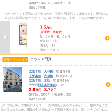
築年数：築43年 ｜募集中：
1室
階数：3階建
こだわりポイント満載のダイヤコーポ。萱島生野病院まで201mです。根強いニ
ーズを誇る駅近の物件となり、徒歩6分に駅があります。こちらの物件はマンシ
ョンです。できるだけ早めに不動...
3.5
万
円
(管理費・共益費 -)
敷：0ヶ月｜礼：0ヶ月
所在階：3階
間取り：1K
面積：26.00㎡
ラウレア門真
賃貸｜マンション
京阪本線
「
大和田
」駅 徒歩9分
京阪本線
「
古川橋
」駅 徒歩19分
京阪本線
「
萱島
」駅 徒歩18分
大阪府
門真市
野里町
40-12
3.6
3.7
万円～
万円
築年数：築30年 ｜募集中：
2室
階数：4階建
歩いて徒歩6分の場所にダイエー 大和田店があるのもポイント。物件の近くに
駅が2つあるため、用途や行き先によって経路を選べます。造りとデザインに関