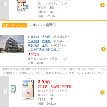
敷：0ヶ月｜礼：0ヶ月
所在階：4階
間取り：1K
面積：22.00㎡
レオパレス南野口
賃貸｜マンション
京阪本線
「
大和田
」駅 徒歩14分
京阪本線
「
古川橋
」駅 徒歩22分
京阪本線
「
萱島
」駅 徒歩22分
大阪府
門真市
南野口町
1-7
3.9
万円
築年数：築17年 ｜募集中：
1室
階数：4階建
日用品やDIYの買い物にもおすすめなコーナン門真打越まで徒歩6分の場所。こち
らの物件からは2駅が近くにあり、移動範囲も広がります。徒歩14分で駅へのア
クセスが可能な物件です。防犯...
3.9
万
円
(管理費・共益費 6,500円)
敷：0ヶ月｜礼：0ヶ月
所在階：3階
間取り：1K
面積：20.81㎡