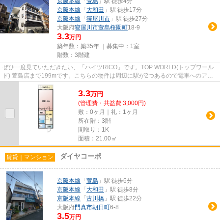
京阪本線
「
萱島
」駅 徒歩4分
京阪本線
「
大和田
」駅 徒歩17分
京阪本線
「
寝屋川市
」駅 徒歩27分
大阪府
寝屋川市
萱島桜園町
18-9
3.3
万円
築年数：築35年 ｜募集中：
1室
階数：3階建
ぜひ一度見ていただきたい、「ハイツRICO」です。TOP WORLD(トップワール
ド) 萱島店まで199mです。こちらの物件は周辺に駅が2つあるので電車へのアク
セスが便利な物件です。徒歩4分で...
3.3
万
円
(管理費・共益費 3,000円)
敷：0ヶ月｜礼：1ヶ月
所在階：3階
間取り：1K
面積：21.00㎡
ダイヤコーポ
賃貸｜マンション
京阪本線
「
萱島
」駅 徒歩6分
京阪本線
「
大和田
」駅 徒歩8分
京阪本線
「
古川橋
」駅 徒歩22分
大阪府
門真市
朝日町
6-8
3.5
万円