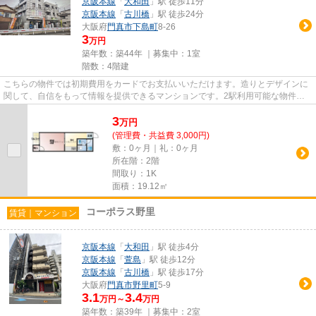
京阪本線
「
大和田
」駅 徒歩11分
京阪本線
「
古川橋
」駅 徒歩24分
大阪府
門真市
下島町
8-26
3
万円
築年数：築44年 ｜募集中：
1室
階数：4階建
こちらの物件では初期費用をカードでお支払いいただけます。造りとデザインに
関して、自信をもって情報を提供できるマンションです。2駅利用可能な物件な
ので交通の利便性が良いのが魅...
3
万
円
(管理費・共益費 3,000円)
敷：0ヶ月｜礼：0ヶ月
所在階：2階
間取り：1K
面積：19.12㎡
コーポラス野里
賃貸｜マンション
京阪本線
「
大和田
」駅 徒歩4分
京阪本線
「
萱島
」駅 徒歩12分
京阪本線
「
古川橋
」駅 徒歩17分
大阪府
門真市
野里町
5-9
3.1
3.4
万円～
万円
築年数：築39年 ｜募集中：
2室