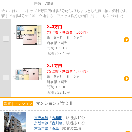
階数：7階建
近くにはミニストップ上野口店(徒歩2分)がありちょっとした買い物に便利です。
駅まで徒歩4分の位置に立地する、アクセス良好な物件です。こちらの物件はマ
ンションです。こちらの物件...
3.4
万
円
(管理費・共益費 4,000円)
敷：0ヶ月｜礼：0ヶ月
所在階：4階
間取り：1DK
面積：23.40㎡
3.1
万
円
(管理費・共益費 4,000円)
敷：0ヶ月｜礼：0ヶ月
所在階：6階
間取り：1K
面積：22.15㎡
マンションデウミⅡ
賃貸｜マンション
京阪本線
「
大和田
」駅 徒歩10分
京阪本線
「
古川橋
」駅 徒歩18分
京阪本線
「
萱島
」駅 徒歩21分