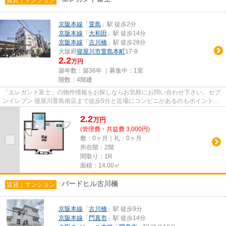
京阪本線
「
萱島
」駅 徒歩2分
京阪本線
「
大和田
」駅 徒歩14分
京阪本線
「
古川橋
」駅 徒歩28分
大阪府
寝屋川市
萱島本町
17-9
2.2
万円
築年数：築36年 ｜募集中：
1室
階数：4階建
「エレガント富士」の物件情報をお探しならお気軽にお問い合わせ下さい。セブ
ンイレブン 寝屋川萱島南店まで徒歩5分と近場にコンビニがあるのもポイント。2
駅利用可能な物件なので行動...
2.2
万
円
(管理費・共益費 3,000円)
敷：0ヶ月｜礼：0ヶ月
所在階：2階
間取り：1R
面積：14.00㎡
バードヒル古川橋
賃貸｜マンション
京阪本線
「
古川橋
」駅 徒歩9分
京阪本線
「
門真市
」駅 徒歩14分