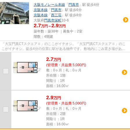
大阪モノレール本線
「
門真市
」駅 徒歩4分
京阪本線
「
門真市
」駅 徒歩6分
京阪本線
「
西三荘
」駅 徒歩8分
大阪府
門真市
栄町
10-6
2.7
2.9
万円～
万円
築年数：築38年 ｜募集中：
2室
階数：4階建
「大宝門真CTスクエアⅡ」のここがイチオシ。「大宝門真CTスクエアⅡ」のこ
こがイチオシ。徒歩4分の位置に駅がある物件です。敷地内にごみ置き場がある
ので、ごみ出しも便利です。門真市...
2.7
万
円
(管理費・共益費 5,000円)
敷：0ヶ月｜礼：0ヶ月
所在階：1階
間取り：1R
面積：16.00㎡
2.9
万
円
(管理費・共益費 5,000円)
敷：0ヶ月｜礼：0ヶ月
所在階：2階
間取り：1R
面積：16.00㎡