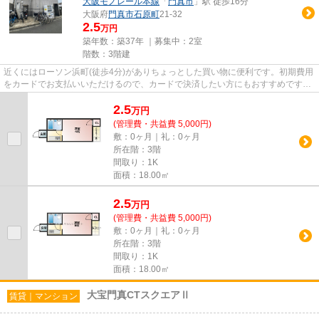
大阪モノレール本線
「
門真市
」駅 徒歩16分
大阪府
門真市
石原町
21-32
2.5
万円
築年数：築37年 ｜募集中：
2室
階数：3階建
近くにはローソン浜町(徒歩4分)がありちょっとした買い物に便利です。初期費用
をカードでお支払いいただけるので、カードで決済したい方にもおすすめです。
駅から徒歩9分に立地する物...
2.5
万
円
(管理費・共益費 5,000円)
敷：0ヶ月｜礼：0ヶ月
所在階：3階
間取り：1K
面積：18.00㎡
2.5
万
円
(管理費・共益費 5,000円)
敷：0ヶ月｜礼：0ヶ月
所在階：3階
間取り：1K
面積：18.00㎡
大宝門真CTスクエアⅡ
賃貸｜マンション