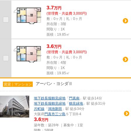
して、自信をもって情報を提供...
3.7
万
円
(管理費・共益費 3,000円)
敷：0ヶ月｜礼：0ヶ月
所在階：3階
間取り：1K
面積：19.85㎡
3.6
万
円
(管理費・共益費 3,000円)
敷：0ヶ月｜礼：0ヶ月
所在階：4階
間取り：1K
面積：19.85㎡
アーバン・ヨシダⅡ
賃貸｜マンション
地下鉄長堀鶴見緑地
「
門真南
」駅 徒歩14分
地下鉄長堀鶴見緑地
「
鶴見緑地
」駅 徒歩31分
片町線
「
鴻池新田
」駅 徒歩34分
大阪府
門真市
三ツ島
５丁目8-4
3.6
万円
築年数：築28年 ｜募集中：
1室
階数：5階建