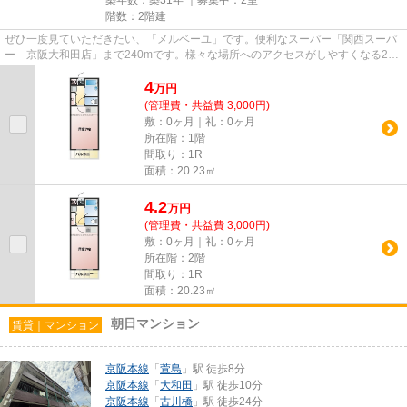
階数：2階建
ぜひ一度見ていただきたい、「メルベーユ」です。便利なスーパー「関西スーパ
ー 京阪大和田店」まで240mです。様々な場所へのアクセスがしやすくなる2駅
利用可能な物件です。最上階の...
4
万
円
(管理費・共益費 3,000円)
敷：0ヶ月｜礼：0ヶ月
所在階：1階
間取り：1R
面積：20.23㎡
4.2
万
円
(管理費・共益費 3,000円)
敷：0ヶ月｜礼：0ヶ月
所在階：2階
間取り：1R
面積：20.23㎡
朝日マンション
賃貸｜マンション
京阪本線
「
萱島
」駅 徒歩8分
京阪本線
「
大和田
」駅 徒歩10分
京阪本線
「
古川橋
」駅 徒歩24分