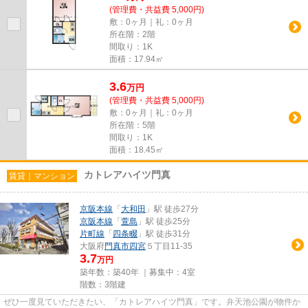
(管理費・共益費 5,000円)
敷：0ヶ月｜礼：0ヶ月
所在階：2階
間取り：1K
面積：17.94㎡
3.6
万
円
(管理費・共益費 5,000円)
敷：0ヶ月｜礼：0ヶ月
所在階：5階
間取り：1K
面積：18.45㎡
カトレアハイツ門真
賃貸｜マンション
京阪本線
「
大和田
」駅 徒歩27分
京阪本線
「
萱島
」駅 徒歩25分
片町線
「
四条畷
」駅 徒歩31分
大阪府
門真市
四宮
５丁目11-35
3.7
万円
築年数：築40年 ｜募集中：
4室
階数：3階建
ぜひ一度見ていただきたい、「カトレアハイツ門真」です。弁天池公園が物件か