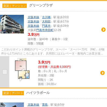
グリーンプラザ
賃貸｜マンション
京阪本線
「
古川橋
」駅 徒歩20分
京阪本線
「
大和田
」駅 徒歩17分
京阪本線
「
門真市
」駅 徒歩28分
大阪府
門真市
舟田町
12-26
3.9
万円
築年数：築40年 ｜募集中：
1室
階数：5階建
こだわりポイント満載のグリーンプラザ。スーパー「スーパー万代 沖町」が物
件から171mのところにあります。共用部にはエレベータ・敷地内ごみ置き場な
どが揃っており、とても充実し...
3.9
万
円
(管理費・共益費 6,000円)
敷：0ヶ月｜礼：0ヶ月
所在階：2階
間取り：1K
面積：24.00㎡
ハイツラポール
賃貸｜アパート
京阪本線
「
萱島
」駅 徒歩5分