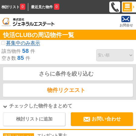
0
0
検討リスト
最近見た物件
お問合せ
快活CLUBの周辺物件一覧
募集中のみ表示
58
該当物件
件
85
空き数
件
さらに条件を絞り込む
物件リクエスト
チェックした物件をまとめて
検討リストに追加
お問い合わせ
エレガント富士
賃貸｜マンション