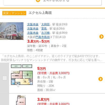
エクセル上島頭
賃貸｜マンション
京阪本線
「
大和田
」駅 徒歩19分
京阪本線
「
萱島
」駅 徒歩26分
京阪本線
「
古川橋
」駅 徒歩36分
大阪府
門真市
島頭
３丁目14-13
3.8
5
万円～
万円
築年数：築32年 ｜募集中：
2室
階数：4階建
「エクセル上島頭」のここがイチオシ。近くのライフまで徒歩4分で行けます。
防犯対策もバッチリなマンションタイプの物件です。行き先に応じて駅を選べる
2駅利用可能な物件です。賃貸...
5
万
円
(管理費・共益費 3,000円)
敷：0ヶ月｜礼：0ヶ月
所在階：1階
間取り：2DK
面積：30.00㎡
3.8
万
円
(管理費・共益費 3,000円)