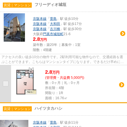
フリーディオ城垣
賃貸｜マンション
京阪本線
「
萱島
」駅 徒歩10分
京阪本線
「
大和田
」駅 徒歩17分
京阪本線
「
古川橋
」駅 徒歩30分
大阪府
門真市
城垣町
21-6
2.8
万円
築年数：築20年 ｜募集中：
1室
階数：4階建
アクセスの良い徒歩10分の物件です。2駅利用可能な物件なので、交通経路を選
ぶことができます。こちらはマンションタイプになります。できるだけ早めに不
動産情報を集めたい方は当社ス...
2.8
万
円
(管理費・共益費 5,000円)
敷：0ヶ月｜礼：0ヶ月
所在階：4階
間取り：1R
面積：16.76㎡
ハイツタカハシ
賃貸｜マンション
京阪本線
「
萱島
」駅 徒歩11分