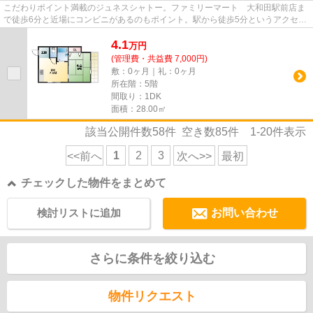
こだわりポイント満載のジュネスシャトー。ファミリーマート 大和田駅前店ま
で徒歩6分と近場にコンビニがあるのもポイント。駅から徒歩5分というアクセス
良好な駅近物件はいかがです...
4.1
万
円
(管理費・共益費 7,000円)
敷：0ヶ月｜礼：0ヶ月
所在階：5階
間取り：1DK
面積：28.00㎡
該当公開件数
58
件 空き数
85
件
1-20
件表示
1
2
3
<<前へ
次へ>>
最初
チェックした物件をまとめて
検討リストに追加
お問い合わせ
さらに条件を絞り込む
物件リクエスト