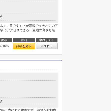
造
ム」。住みやすさが満載でイチオシのア
で駅にアクセスできる、立地の良さも魅
面積
詳細
検討リスト
30.00㎡
詳細を見る
追加する
造
59m以内にある物件です。清潔な敷地内