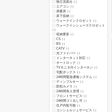
独立洗面台
(-)
エアコン
(-)
床暖房
(-)
床下収納
(-)
ウォークインクロゼット
(-)
ウォークインシューズクロゼット
(-)
収納豊富
(-)
CS
(-)
BS
(-)
CATV
(-)
光ファイバー
(-)
インターネット対応
(-)
オートロック
(-)
TVモニタ付インターホン
(-)
宅配ボックス
(-)
24時間緊急通報システム
(-)
ディンプルキー
(-)
防犯カメラ
(-)
24時間有人管理
(-)
フロントサービス
(-)
24時間ゴミ出し可
(-)
住戸内覧可能
(-)
コンシェルジュサービス
(-)