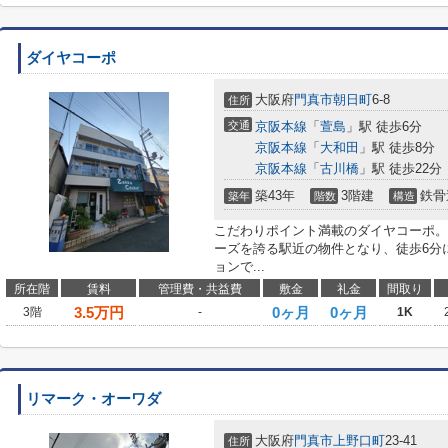
ダイヤコーポ
大阪府
門真市
朝日町
6-8
住所
交通
京阪本線
「
萱島
」駅 徒歩6分
京阪本線
「
大和田
」駅 徒歩8分
京阪本線
「
古川橋
」駅 徒歩22分
築43年
3階建
鉄骨
築年
階数
構造
こだわりポイント満載のダイヤコーポ。
ーズを誇る駅近の物件となり、徒歩6分
ョンで...
所在階
賃料
管理費・共益費
敷金
礼金
間取り
3.5
万円
0ヶ月
0ヶ月
3階
-
1K
リマーク・オーワダ
大阪府
門真市
上野口町
23-41
住所