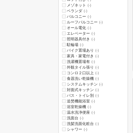
メゾネット
(-)
ベランダ
(-)
バルコニー
(-)
ルーフバルコニー
(-)
オール電化
(-)
エレベーター
(-)
照明器具付き
(-)
駐輪場
(-)
バイク置場あり
(-)
家具・家電付き
(-)
洗濯機置場有
(-)
外観タイル張り
(-)
コンロ２口以上
(-)
食器洗い乾燥機
(-)
システムキッチン
(-)
対面式キッチン
(-)
バス・トイレ別
(-)
追焚機能浴室
(-)
浴室乾燥機
(-)
温水洗浄便座
(-)
洗面台
(-)
洗髪洗面化粧台
(-)
シャワー
(-)