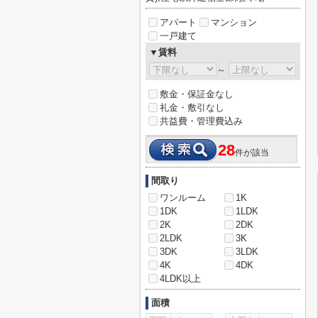
アパート
マンション
一戸建て
▼賃料
～
敷金・保証金なし
礼金・敷引なし
共益費・管理費込み
28
件が該当
間取り
ワンルーム
1K
1DK
1LDK
2K
2DK
2LDK
3K
3DK
3LDK
4K
4DK
4LDK以上
面積