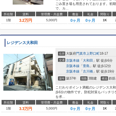
ごみ置き場も用意されております。初期
で、カ...
所在階
賃料
管理費・共益費
敷金
礼金
間取り
3.2
万円
0ヶ月
0ヶ月
1階
5,000円
1K
レジデンス大和田
大阪府
門真市
上野口町
18-17
住所
交通
京阪本線
「
大和田
」駅 徒歩6分
京阪本線
「
萱島
」駅 徒歩12分
京阪本線
「
古川橋
」駅 徒歩19分
築37年
3階建
鉄筋
築年
階数
構造
こだわりポイント満載のレジデンス大和
歩6分の物件です。防犯対策もバッチリ
を求...
所在階
賃料
管理費・共益費
敷金
礼金
間取り
3.3
万円
0ヶ月
0ヶ月
1階
5,000円
1K