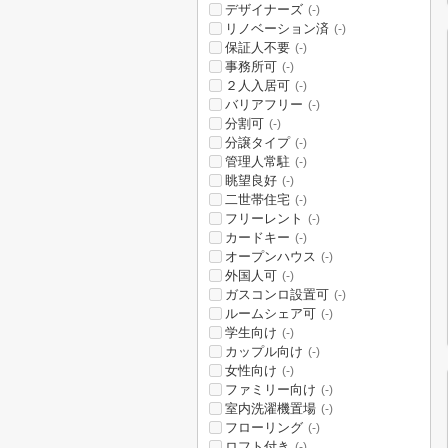
デザイナーズ
(-)
リノベーション済
(-)
保証人不要
(-)
事務所可
(-)
２人入居可
(-)
バリアフリー
(-)
分割可
(-)
分譲タイプ
(-)
管理人常駐
(-)
眺望良好
(-)
二世帯住宅
(-)
フリーレント
(-)
カードキー
(-)
オープンハウス
(-)
外国人可
(-)
ガスコンロ設置可
(-)
ルームシェア可
(-)
学生向け
(-)
カップル向け
(-)
女性向け
(-)
ファミリー向け
(-)
室内洗濯機置場
(-)
フローリング
(-)
ロフト付き
(-)