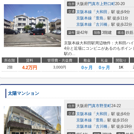
大阪府
門真市
上野口町
20-20
住所
交通
京阪本線
「
大和田
」駅 徒歩9分
京阪本線
「
萱島
」駅 徒歩11分
京阪本線
「
古川橋
」駅 徒歩22分
築42年
3階建
鉄筋
築年
階数
構造
京阪本線大和田駅周辺物件：大和田ハイ
4分と近場にコンビニがあるのもポイン
駅の...
所在階
賃料
管理費・共益費
敷金
礼金
間取り
4.2
万円
0ヶ月
0ヶ月
2階
3,000円
1K
太陽マンション
大阪府
門真市
野里町
24-22
住所
交通
京阪本線
「
大和田
」駅 徒歩6分
京阪本線
「
萱島
」駅 徒歩15分
京阪本線
「
古川橋
」駅 徒歩19分