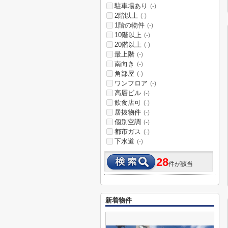
駐車場あり
(-)
2階以上
(-)
1階の物件
(-)
10階以上
(-)
20階以上
(-)
最上階
(-)
南向き
(-)
角部屋
(-)
ワンフロア
(-)
高層ビル
(-)
飲食店可
(-)
居抜物件
(-)
個別空調
(-)
都市ガス
(-)
下水道
(-)
28
件が該当
新着物件