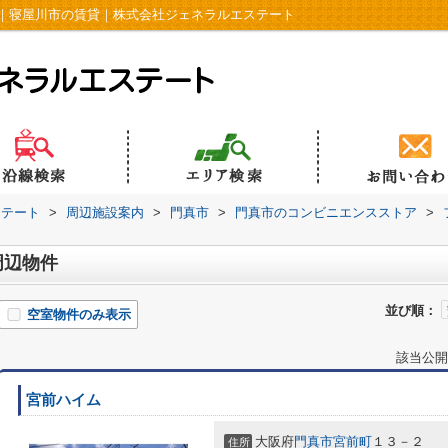
｜寝屋川市の賃貸｜株式会社ジェネラルエステート
ステート
>
周辺施設案内
>
門真市
>
門真市のコンビニエンスストア
>
周辺物件
並び順：
空室物件のみ表示
該当公開
宮前ハイム
大阪府
門真市
宮前町
１３－２
住所