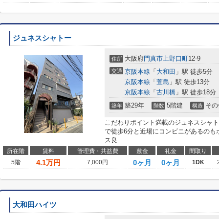
ジュネスシャトー
大阪府
門真市
上野口町
12-9
住所
交通
京阪本線
「
大和田
」駅 徒歩5分
京阪本線
「
萱島
」駅 徒歩13分
京阪本線
「
古川橋
」駅 徒歩18分
築29年
5階建
その
築年
階数
構造
こだわりポイント満載のジュネスシャト
で徒歩6分と近場にコンビニがあるのも
ス良...
所在階
賃料
管理費・共益費
敷金
礼金
間取り
4.1
万円
0ヶ月
0ヶ月
5階
7,000円
1DK
大和田ハイツ