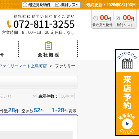
最終更新：2026年08月06日
00
00
件
件
最近見た物件
検討リスト
営業時間：9：00～18：30
定休日：なし
ファミリーマート上島町店
>
ファミリー
表示件数：
28
52
1-28
件数
件 空き数
件
件表示