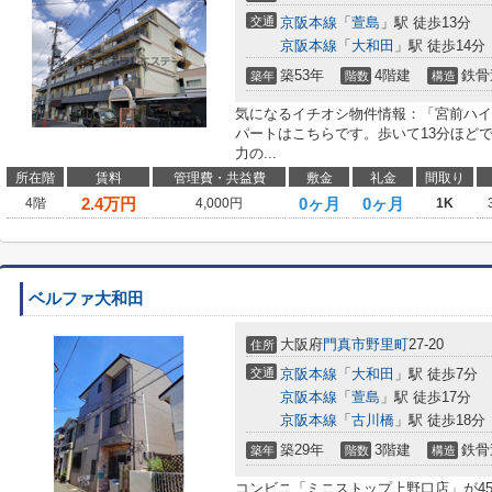
交通
京阪本線
「
萱島
」駅 徒歩13分
京阪本線
「
大和田
」駅 徒歩14分
築53年
4階建
鉄骨
築年
階数
構造
気になるイチオシ物件情報：「宮前ハイ
パートはこちらです。歩いて13分ほど
力の...
所在階
賃料
管理費・共益費
敷金
礼金
間取り
2.4
万円
0ヶ月
0ヶ月
4階
4,000円
1K
ベルファ大和田
大阪府
門真市
野里町
27-20
住所
交通
京阪本線
「
大和田
」駅 徒歩7分
京阪本線
「
萱島
」駅 徒歩17分
京阪本線
「
古川橋
」駅 徒歩18分
築29年
3階建
鉄骨
築年
階数
構造
コンビニ「ミニストップ上野口店」が4