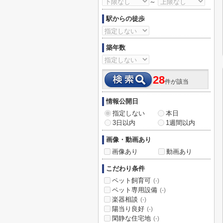
～
駅からの徒歩
築年数
28
件が該当
情報公開日
指定しない
本日
3日以内
1週間以内
画像・動画あり
画像あり
動画あり
こだわり条件
ペット飼育可
(-)
ペット専用設備
(-)
楽器相談
(-)
陽当り良好
(-)
閑静な住宅地
(-)