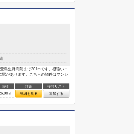
造
萱島生野病院まで201mです。根強いニ
に駅があります。こちらの物件はマンシ
面積
詳細
検討リスト
26.00㎡
詳細を見る
追加する