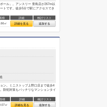
ール」。アンスリー 萱島店が267m以
ートです。徒歩5分で駅にアクセスでき
面積
詳細
検討リスト
1.66㎡
詳細を見る
追加する
造
ョン。ミニストップ上野口店まで徒歩4
。防犯対策もバッチリなマンションタイ
面積
詳細
検討リスト
0.07㎡
詳細を見る
追加する