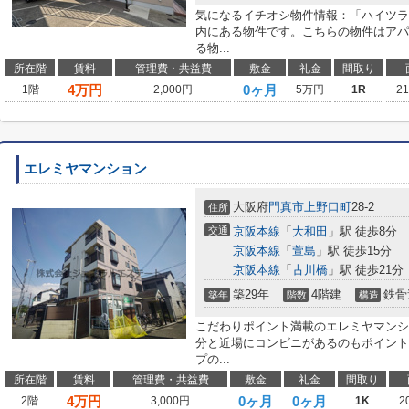
気になるイチオシ物件情報：「ハイツラポ
内にある物件です。こちらの物件はアパ
る物...
所在階
賃料
管理費・共益費
敷金
礼金
間取り
4
万円
0ヶ月
1階
2,000円
5万円
1R
2
エレミヤマンション
大阪府
門真市
上野口町
28-2
住所
交通
京阪本線
「
大和田
」駅 徒歩8分
京阪本線
「
萱島
」駅 徒歩15分
京阪本線
「
古川橋
」駅 徒歩21分
築29年
4階建
鉄骨
築年
階数
構造
こだわりポイント満載のエレミヤマンシ
分と近場にコンビニがあるのもポイント
プの...
所在階
賃料
管理費・共益費
敷金
礼金
間取り
4
万円
0ヶ月
0ヶ月
2階
3,000円
1K
2