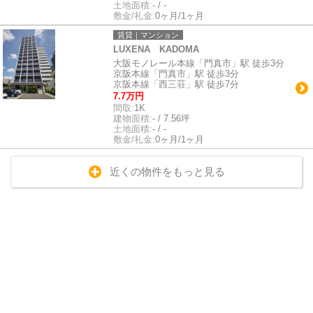
土地面積:
- / -
敷金/礼金:
0ヶ月/1ヶ月
賃貸｜マンション
LUXENA KADOMA
大阪モノレール本線「門真市」駅 徒歩3分
京阪本線「門真市」駅 徒歩3分
京阪本線「西三荘」駅 徒歩7分
7.7万円
間取:
1K
建物面積:
- / 7.56坪
土地面積:
- / -
敷金/礼金:
0ヶ月/1ヶ月
近くの物件をもっと見る