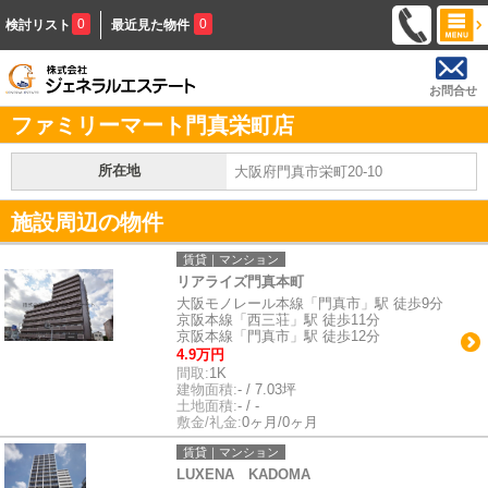
0
0
検討リスト
最近見た物件
お問合せ
ファミリーマート門真栄町店
所在地
大阪府門真市栄町20-10
施設周辺の物件
賃貸｜マンション
リアライズ門真本町
大阪モノレール本線「門真市」駅 徒歩9分
京阪本線「西三荘」駅 徒歩11分
京阪本線「門真市」駅 徒歩12分
4.9万円
間取:
1K
建物面積:
- / 7.03坪
土地面積:
- / -
敷金/礼金:
0ヶ月/0ヶ月
賃貸｜マンション
LUXENA KADOMA