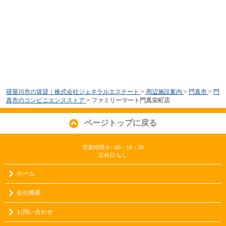
寝屋川市の賃貸｜株式会社ジェネラルエステート
>
周辺施設案内
>
門真市
>
門
真市のコンビニエンスストア
>
ファミリーマート門真栄町店
ページトップに戻る
営業時間:9：00～18：30
定休日:なし
ホーム
会社概要
お問い合わせ