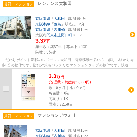
レジデンス大和田
賃貸｜マンション
京阪本線
「
大和田
」駅 徒歩6分
京阪本線
「
萱島
」駅 徒歩12分
京阪本線
「
古川橋
」駅 徒歩19分
大阪府
門真市
上野口町
18-17
3.3
万円
築年数：築37年 ｜募集中：
1室
階数：3階建
こだわりポイント満載のレジデンス大和田。電車移動の多い方に嬉しい駅から徒
歩6分の物件です。防犯対策もバッチリなマンションタイプの物件です。快適さ
を求めるなら、ゴミ捨てが楽な...
3.3
万
円
(管理費・共益費 5,000円)
敷：0ヶ月｜礼：0ヶ月
所在階：1階
間取り：1K
面積：22.68㎡
マンションデウミⅡ
賃貸｜マンション
京阪本線
「
大和田
」駅 徒歩10分
京阪本線
「
古川橋
」駅 徒歩18分