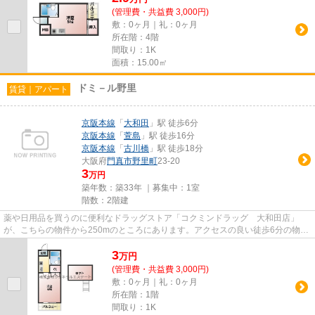
(管理費・共益費 3,000円)
敷：0ヶ月｜礼：0ヶ月
所在階：4階
間取り：1K
面積：15.00㎡
ドミ－ル野里
賃貸｜アパート
京阪本線
「
大和田
」駅 徒歩6分
京阪本線
「
萱島
」駅 徒歩16分
京阪本線
「
古川橋
」駅 徒歩18分
大阪府
門真市
野里町
23-20
3
万円
築年数：築33年 ｜募集中：
1室
階数：2階建
薬や日用品を買うのに便利なドラッグストア「コクミンドラッグ 大和田店」
が、こちらの物件から250mのところにあります。アクセスの良い徒歩6分の物件
です。こちらの物件はアパートで...
3
万
円
(管理費・共益費 3,000円)
敷：0ヶ月｜礼：0ヶ月
所在階：1階
間取り：1K