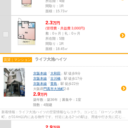
所在階：4階
間取り：1R
面積：15.73㎡
2.3
万
円
(管理費・共益費 3,000円)
敷：0ヶ月｜礼：0ヶ月
所在階：5階
間取り：1R
面積：18.45㎡
ライフ大池ハイツ
賃貸｜マンション
京阪本線
「
大和田
」駅 徒歩9分
京阪本線
「
古川橋
」駅 徒歩17分
京阪本線
「
萱島
」駅 徒歩22分
大阪府
門真市
大池町
2-8
2.9
万円
築年数：築36年 ｜募集中：
1室
階数：4階建
新着情報：ライフ大池ハイツの空室情報ならコチラ。コンビニ「ローソン大橋
町」が314m以内にある物件です。付近にある2つの駅は、用途や行き先に応じて
使い分けることができます。駅か...
2.9
万
円