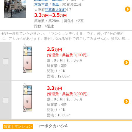
京阪本線
「
萱島
」駅 徒歩21分
大阪府
門真市
大池町
4-7
3.3
3.5
万円～
万円
築年数：築28年 ｜募集中：
2室
階数：4階建
ぜひ一度見ていただきたい、「マンションデウミⅡ」です。歩いて4分の場所
に、アカカベがあります。陽射し溢れる物件で過ごしてみませんか。幅広い層に
好評な、駅から徒歩10分に立地す...
3.5
万
円
(管理費・共益費 3,000円)
敷：0ヶ月｜礼：0ヶ月
所在階：3階
間取り：1K
面積：19.00㎡
3.3
万
円
(管理費・共益費 3,000円)
敷：0ヶ月｜礼：0ヶ月
所在階：4階
間取り：1K
面積：18.00㎡
コーポタカハシA
賃貸｜マンション