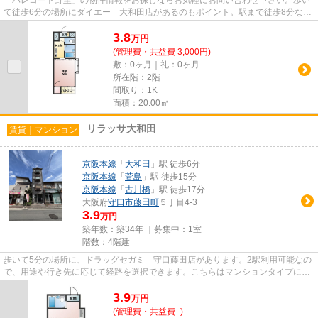
て徒歩6分の場所にダイエー 大和田店があるのもポイント。駅まで徒歩8分なの
で、アクセスの良い物件です...
3.8
万
円
(管理費・共益費 3,000円)
敷：0ヶ月｜礼：0ヶ月
所在階：2階
間取り：1K
面積：20.00㎡
リラッサ大和田
賃貸｜マンション
京阪本線
「
大和田
」駅 徒歩6分
京阪本線
「
萱島
」駅 徒歩15分
京阪本線
「
古川橋
」駅 徒歩17分
大阪府
守口市
藤田町
５丁目4-3
3.9
万円
築年数：築34年 ｜募集中：
1室
階数：4階建
歩いて5分の場所に、ドラッグセガミ 守口藤田店があります。2駅利用可能なの
で、用途や行き先に応じて経路を選択できます。こちらはマンションタイプにな
ります。朝に慌てることなく...
3.9
万
円
(管理費・共益費 -)