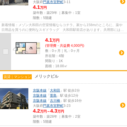
大阪府
門真市
宮野町
3-11
4.1
万円
築年数：築29年 ｜募集中：
1室
階数：5階建
新着情報：メゾン大和田の空室情報ならコチラ。家から158mのところに、薬や
日用品を買うのに便利なスギドラッグ 大和田駅前店があります。共用部にはエ
レベータ・敷地内ごみ置き場な...
4.1
万
円
(管理費・共益費 4,000円)
敷：0ヶ月｜礼：0ヶ月
所在階：4階
間取り：1K
面積：18.00㎡
メリックビル
賃貸｜マンション
京阪本線
「
大和田
」駅 徒歩2分
京阪本線
「
萱島
」駅 徒歩12分
京阪本線
「
古川橋
」駅 徒歩16分
大阪府
門真市
宮野町
3-23
4.2
4.3
万円～
万円
築年数：築28年 ｜募集中：
2室
階数：5階建