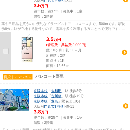
大阪府
門真市
常盤町
2-22
3.5
万円
築年数：築37年 ｜募集中：
1室
階数：2階建
薬や日用品を買うのに便利なドラッグストア コスモスまで、500mです。駅徒
歩6分に駅が立地する物件なので、電車を多く利用する方にとって便利です。お
使いいただける駅は2駅あり、行...
3.5
万
円
(管理費・共益費 3,000円)
敷：0ヶ月｜礼：0ヶ月
所在階：2階
間取り：1K
面積：18.66㎡
パレコート野里
賃貸｜マンション
京阪本線
「
大和田
」駅 徒歩8分
京阪本線
「
古川橋
」駅 徒歩19分
京阪本線
「
萱島
」駅 徒歩18分
大阪府
門真市
野里町
40-11
3.8
万円
築年数：築28年 ｜募集中：
1室
階数：3階建
「パレコート野里」の物件情報をお探しならお気軽にお問い合わせ下さい。歩い