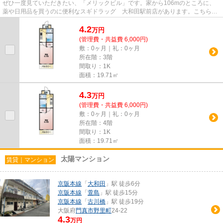
ぜひ一度見ていただきたい、「メリックビル」です。家から106mのところに、
薬や日用品を買うのに便利なスギドラッグ 大和田駅前店があります。こちらの
物件からは2駅が近くにあり、移...
4.2
万
円
(管理費・共益費 6,000円)
敷：0ヶ月｜礼：0ヶ月
所在階：3階
間取り：1K
面積：19.71㎡
4.3
万
円
(管理費・共益費 6,000円)
敷：0ヶ月｜礼：0ヶ月
所在階：4階
間取り：1K
面積：19.71㎡
太陽マンション
賃貸｜マンション
京阪本線
「
大和田
」駅 徒歩6分
京阪本線
「
萱島
」駅 徒歩15分
京阪本線
「
古川橋
」駅 徒歩19分
大阪府
門真市
野里町
24-22
4.3
万円