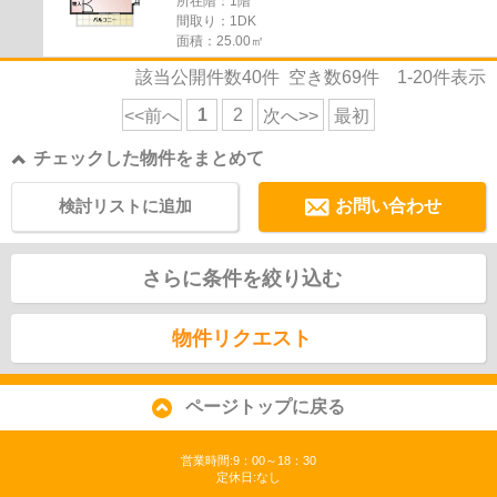
所在階：1階
間取り：1DK
面積：25.00㎡
該当公開件数
40
件 空き数
69
件
1-20
件表示
1
2
<<前へ
次へ>>
最初
チェックした物件をまとめて
検討リストに追加
お問い合わせ
さらに条件を絞り込む
物件リクエスト
ページトップに戻る
営業時間:9：00～18：30
定休日:なし