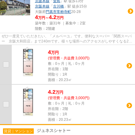
京阪本線
「
萱島
」駅 徒歩13分
京阪本線
「
古川橋
」駅 徒歩15分
大阪府
門真市
常称寺町
20-28
4
4.2
万円～
万円
築年数：築31年 ｜募集中：
2室
階数：2階建
ぜひ一度見ていただきたい、「メルベーユ」です。便利なスーパー「関西スーパ
ー 京阪大和田店」まで240mです。様々な場所へのアクセスがしやすくなる2駅
利用可能な物件です。最上階の...
4
万
円
(管理費・共益費 3,000円)
敷：0ヶ月｜礼：0ヶ月
所在階：1階
間取り：1R
面積：20.23㎡
4.2
万
円
(管理費・共益費 3,000円)
敷：0ヶ月｜礼：0ヶ月
所在階：2階
間取り：1R
面積：20.23㎡
ジュネスシャトー
賃貸｜マンション