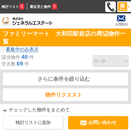
0
0
検討リスト
最近見た物件
お問合せ
ファミリーマート 大和田駅前店の周辺物件一
覧
募集中のみ表示
40
該当物件
件
69
空き数
件
さらに条件を絞り込む
物件リクエスト
チェックした物件をまとめて
検討リストに追加
お問い合わせ