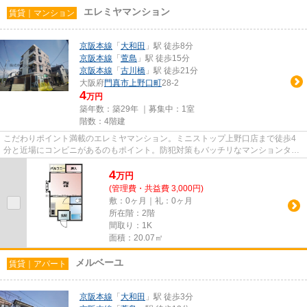
エレミヤマンション
賃貸｜マンション
京阪本線
「
大和田
」駅 徒歩8分
京阪本線
「
萱島
」駅 徒歩15分
京阪本線
「
古川橋
」駅 徒歩21分
大阪府
門真市
上野口町
28-2
4
万円
築年数：築29年 ｜募集中：
1室
階数：4階建
こだわりポイント満載のエレミヤマンション。ミニストップ上野口店まで徒歩4
分と近場にコンビニがあるのもポイント。防犯対策もバッチリなマンションタイ
プの物件です。行動範囲が広が...
4
万
円
(管理費・共益費 3,000円)
敷：0ヶ月｜礼：0ヶ月
所在階：2階
間取り：1K
面積：20.07㎡
メルベーユ
賃貸｜アパート
京阪本線
「
大和田
」駅 徒歩3分