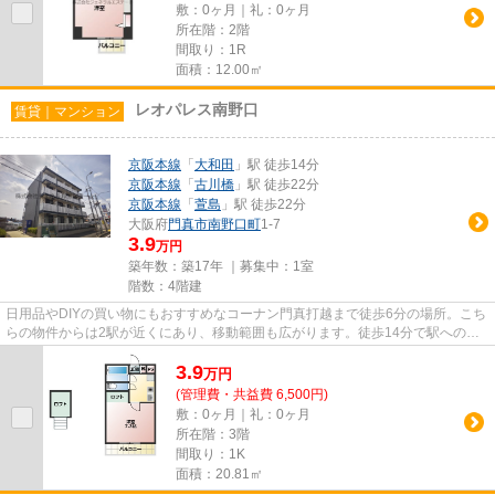
敷：0ヶ月｜礼：0ヶ月
所在階：2階
間取り：1R
面積：12.00㎡
レオパレス南野口
賃貸｜マンション
京阪本線
「
大和田
」駅 徒歩14分
京阪本線
「
古川橋
」駅 徒歩22分
京阪本線
「
萱島
」駅 徒歩22分
大阪府
門真市
南野口町
1-7
3.9
万円
築年数：築17年 ｜募集中：
1室
階数：4階建
日用品やDIYの買い物にもおすすめなコーナン門真打越まで徒歩6分の場所。こち
らの物件からは2駅が近くにあり、移動範囲も広がります。徒歩14分で駅へのア
クセスが可能な物件です。防犯...
3.9
万
円
(管理費・共益費 6,500円)
敷：0ヶ月｜礼：0ヶ月
所在階：3階
間取り：1K
面積：20.81㎡