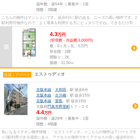
築年数：築54年 ｜募集中：
1室
階数：3階建
こちらの物件はマンションです。徒歩6分に駅のある、ニーズの高い物件です。2
駅利用可物件なので、よく電車を利用する方にピッタリですね。できるだけ早め
に不動産情報を集めたい方は...
4.3
万
円
(管理費・共益費 3,000円)
敷：0ヶ月｜礼：5万円
所在階：2階
間取り：2K
面積：31.50㎡
エストゥディオ
賃貸｜アパート
京阪本線
「
大和田
」駅 徒歩6分
京阪本線
「
古川橋
」駅 徒歩15分
京阪本線
「
萱島
」駅 徒歩18分
大阪府
門真市
野里町
１７－２０
4.4
万円
築年数：築28年 ｜募集中：
1室
階数：4階建
気になるイチオシ物件情報：「エストゥディオ」☆こちらの物件はアパートです
☆2駅利用できる場所にあり、アクセスが便利です☆アクセスの良い徒歩6分の物