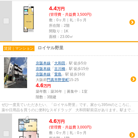
件です☆たくさんの物件をご用意...
4.4
万
円
(管理費・共益費 3,500円)
敷：0ヶ月｜礼：0ヶ月
所在階：2階
間取り：1K
面積：23.00㎡
ロイヤル野里
賃貸｜マンション
京阪本線
「
大和田
」駅 徒歩5分
京阪本線
「
古川橋
」駅 徒歩15分
京阪本線
「
萱島
」駅 徒歩16分
大阪府
門真市
野里町
15-25
4.6
万円
築年数：築36年 ｜募集中：
1室
階数：3階建
ぜひ一度見ていただきたい、「ロイヤル野里」です。家から395mのところに、
薬や日用品を買うのに便利なスギドラッグ 大和田駅前店があります。駅まで歩
いてアクセスできる、徒歩5分の...
4.6
万
円
(管理費・共益費 3,000円)
敷：0ヶ月｜礼：0ヶ月