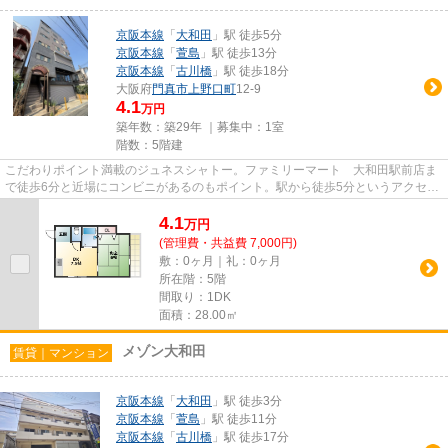
京阪本線
「
大和田
」駅 徒歩5分
京阪本線
「
萱島
」駅 徒歩13分
京阪本線
「
古川橋
」駅 徒歩18分
大阪府
門真市
上野口町
12-9
4.1
万円
築年数：築29年 ｜募集中：
1室
階数：5階建
こだわりポイント満載のジュネスシャトー。ファミリーマート 大和田駅前店ま
で徒歩6分と近場にコンビニがあるのもポイント。駅から徒歩5分というアクセス
良好な駅近物件はいかがです...
4.1
万
円
(管理費・共益費 7,000円)
敷：0ヶ月｜礼：0ヶ月
所在階：5階
間取り：1DK
面積：28.00㎡
メゾン大和田
賃貸｜マンション
京阪本線
「
大和田
」駅 徒歩3分
京阪本線
「
萱島
」駅 徒歩11分
京阪本線
「
古川橋
」駅 徒歩17分