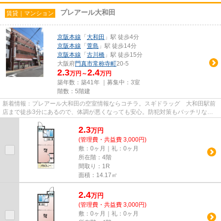
プレアール大和田
賃貸｜マンション
京阪本線
「
大和田
」駅 徒歩4分
京阪本線
「
萱島
」駅 徒歩14分
京阪本線
「
古川橋
」駅 徒歩15分
大阪府
門真市
常称寺町
20-5
2.3
2.4
万円～
万円
築年数：築41年 ｜募集中：
3室
階数：5階建
新着情報：プレアール大和田の空室情報ならコチラ。スギドラッグ 大和田駅前
店まで徒歩3分にあるので、体調が悪くなっても安心。防犯対策もバッチリなマ
ンションタイプの物件です。お...
2.3
万
円
(管理費・共益費 3,000円)
敷：0ヶ月｜礼：0ヶ月
所在階：4階
間取り：1R
面積：14.17㎡
2.4
万
円
(管理費・共益費 3,000円)
敷：0ヶ月｜礼：0ヶ月