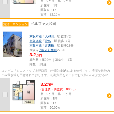
敷：0ヶ月｜礼：0ヶ月
所在階：6階
間取り：1K
面積：22.15㎡
ベルファ大和田
賃貸｜マンション
京阪本線
「
大和田
」駅 徒歩7分
京阪本線
「
萱島
」駅 徒歩17分
京阪本線
「
古川橋
」駅 徒歩18分
大阪府
門真市
野里町
27-20
3.2
万円
築年数：築29年 ｜募集中：
1室
階数：3階建
コンビニ「ミニストップ上野口店」が459m以内にある物件です。清潔な敷地内
ごみ置き場も用意されております。初期費用をカードでお支払いいただけるの
で、カードで決済したい方にもお...
3.2
万
円
(管理費・共益費 5,000円)
敷：0ヶ月｜礼：0ヶ月
所在階：1階
間取り：1K
面積：20.00㎡