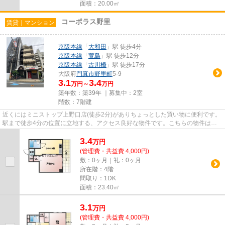
面積：20.00㎡
コーポラス野里
賃貸｜マンション
京阪本線
「
大和田
」駅 徒歩4分
京阪本線
「
萱島
」駅 徒歩12分
京阪本線
「
古川橋
」駅 徒歩17分
大阪府
門真市
野里町
5-9
3.1
3.4
万円～
万円
築年数：築39年 ｜募集中：
2室
階数：7階建
近くにはミニストップ上野口店(徒歩2分)がありちょっとした買い物に便利です。
駅まで徒歩4分の位置に立地する、アクセス良好な物件です。こちらの物件はマ
ンションです。こちらの物件...
3.4
万
円
(管理費・共益費 4,000円)
敷：0ヶ月｜礼：0ヶ月
所在階：4階
間取り：1DK
面積：23.40㎡
3.1
万
円
(管理費・共益費 4,000円)