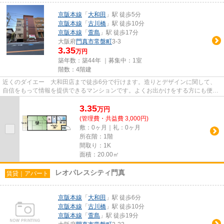
京阪本線
「
大和田
」駅 徒歩5分
京阪本線
「
古川橋
」駅 徒歩10分
京阪本線
「
萱島
」駅 徒歩17分
大阪府
門真市
常盤町
3-3
3.35
万円
築年数：築44年 ｜募集中：
1室
階数：4階建
近くのダイエー 大和田店まで徒歩6分で行けます。造りとデザインに関して、
自信をもって情報を提供できるマンションです。よくお出かけをする方にも便利
な、2駅利用可能な物件です。...
3.35
万
円
(管理費・共益費 3,000円)
敷：0ヶ月｜礼：0ヶ月
所在階：1階
間取り：1K
面積：20.00㎡
レオパレスシティ門真
賃貸｜アパート
京阪本線
「
大和田
」駅 徒歩6分
京阪本線
「
古川橋
」駅 徒歩10分
京阪本線
「
萱島
」駅 徒歩19分