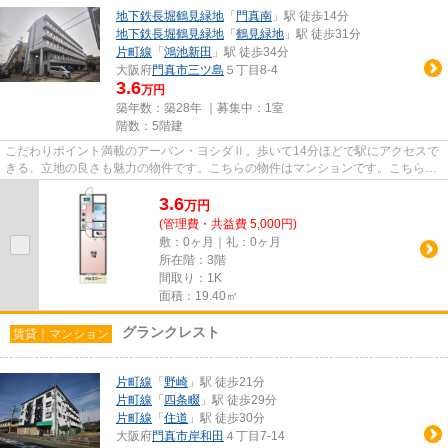
地下鉄長堀鶴見緑地
「
門真南
」駅 徒歩14分
地下鉄長堀鶴見緑地
「
鶴見緑地
」駅 徒歩31分
片町線
「
鴻池新田
」駅 徒歩34分
大阪府
門真市
三ツ島
５丁目8-4
3.6
万円
築年数：築28年 ｜募集中：
1室
階数：5階建
こだわりポイント満載のアーバン・ヨシダⅡ。歩いて14分ほどで駅にアクセスで
きる、立地の良さも魅力の物件です。こちらの物件はマンションです。こちらは
エレベーター付きの物件です。...
3.6
万
円
(管理費・共益費 5,000円)
敷：0ヶ月｜礼：0ヶ月
所在階：3階
間取り：1K
面積：19.40㎡
グランクレスト
賃貸｜マンション
片町線
「
野崎
」駅 徒歩21分
片町線
「
四条畷
」駅 徒歩29分
片町線
「
住道
」駅 徒歩30分
大阪府
門真市
岸和田
４丁目7-14