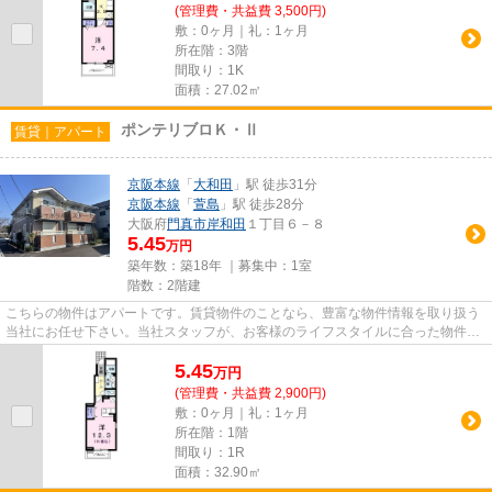
(管理費・共益費 3,500円)
敷：0ヶ月｜礼：1ヶ月
所在階：3階
間取り：1K
面積：27.02㎡
ポンテリブロＫ・Ⅱ
賃貸｜アパート
京阪本線
「
大和田
」駅 徒歩31分
京阪本線
「
萱島
」駅 徒歩28分
大阪府
門真市
岸和田
１丁目６－８
5.45
万円
築年数：築18年 ｜募集中：
1室
階数：2階建
こちらの物件はアパートです。賃貸物件のことなら、豊富な物件情報を取り扱う
当社にお任せ下さい。当社スタッフが、お客様のライフスタイルに合った物件を
ご紹介いたします。
5.45
万
円
(管理費・共益費 2,900円)
敷：0ヶ月｜礼：1ヶ月
所在階：1階
間取り：1R
面積：32.90㎡