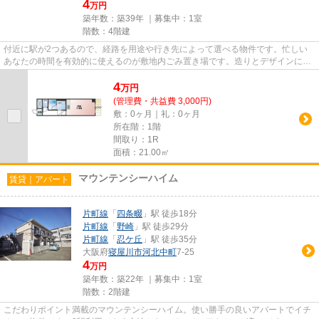
4
万円
築年数：築39年 ｜募集中：
1室
階数：4階建
付近に駅が2つあるので、経路を用途や行き先によって選べる物件です。忙しい
あなたの時間を有効的に使えるのが敷地内ごみ置き場です。造りとデザインに関
して、自信をもって情報を提供...
4
万
円
(管理費・共益費 3,000円)
敷：0ヶ月｜礼：0ヶ月
所在階：1階
間取り：1R
面積：21.00㎡
マウンテンシーハイム
賃貸｜アパート
片町線
「
四条畷
」駅 徒歩18分
片町線
「
野崎
」駅 徒歩29分
片町線
「
忍ケ丘
」駅 徒歩35分
大阪府
寝屋川市
河北中町
7-25
4
万円
築年数：築22年 ｜募集中：
1室
階数：2階建
こだわりポイント満載のマウンテンシーハイム。使い勝手の良いアパートでイチ