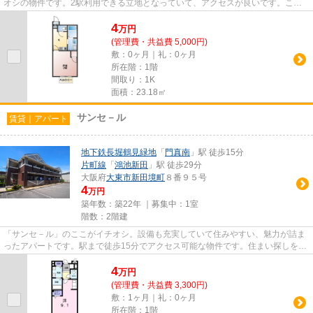
オシの物件です。2駅利用できる立地となっていて、アクセスが良いです。こち
らは初期費用をカードでお支払...
4
万
円
(管理費・共益費 5,000円)
敷：0ヶ月｜礼：0ヶ月
所在階：1階
間取り：1K
面積：23.18㎡
サンセ－ル
賃貸｜アパート
地下鉄長堀鶴見緑地
「
門真南
」駅 徒歩15分
片町線
「
鴻池新田
」駅 徒歩29分
大阪府
大東市
新田境町
８番９５号
4
万円
築年数：築22年 ｜募集中：
1室
階数：2階建
「サンセ－ル」のここがイチオシ。設備も充実していて住みやすい、魅力が詰ま
ったアパートです。駅まで徒歩15分でアクセス可能な物件です。住まい探しをす
るなら、ぜひ当社にお任せ下...
4
万
円
(管理費・共益費 3,300円)
敷：1ヶ月｜礼：0ヶ月
所在階：1階