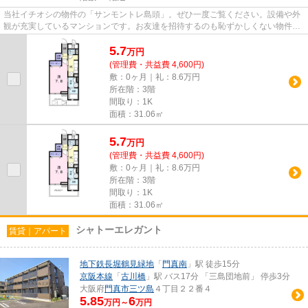
当社イチオシの物件の「サンモントレ島頭」。ぜひ一度ご覧ください。設備や外
観が充実しているマンションです。お友達を招待するのも恥ずかしくない物件。
快適な暮らしをするなら、門...
5.7
万
円
(管理費・共益費 4,600円)
敷：0ヶ月｜礼：8.6万円
所在階：3階
間取り：1K
面積：31.06㎡
5.7
万
円
(管理費・共益費 4,600円)
敷：0ヶ月｜礼：8.6万円
所在階：3階
間取り：1K
面積：31.06㎡
シャトーエレガント
賃貸｜アパート
地下鉄長堀鶴見緑地
「
門真南
」駅 徒歩15分
京阪本線
「
古川橋
」駅 バス17分 「三島団地前」 停歩3分
大阪府
門真市
三ツ島
４丁目２２番４
5.85
6
万円～
万円