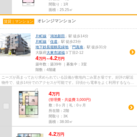
間取り：1R
面積：25.25㎡
オレンジマンション
賃貸｜マンション
片町線
「
鴻池新田
」駅 徒歩14分
片町線
「
住道
」駅 徒歩23分
地下鉄長堀鶴見緑地
「
門真南
」駅 徒歩31分
大阪府
大東市
諸福
３丁目2-12
4
4.2
万円～
万円
築年数：築39年 ｜募集中：
3室
階数：4階建
ニーズが高まっており求められている設備が敷地内ごみ置き場です。好評の駅近
物件で、徒歩14分でのアクセスが可能です。日頃から電車をよく利用するなら2
駅利用可能な物件はいかがでし...
4
万
円
(管理費・共益費 3,000円)
敷：0ヶ月｜礼：0ヶ月
所在階：2階
間取り：3K
面積：38.00㎡
4.2
万
円