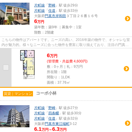
片町線
「
野崎
」駅 徒歩29分
片町線
「
住道
」駅 徒歩33分
大阪府
門真市
岸和田
３丁目２６番１６号
6
万円
築年数：築9年 ｜募集中：
1室
階数：2階建
こちらの物件はアパートです。ニーズの高い、2016年築の物件で、オシャレな室
内が魅力的。様々なニーズに合った物件を豊富に取り揃えており、注目の門真市
や野崎付近の物件情報も多数...
6
万
円
(管理費・共益費 4,600円)
敷：0ヶ月｜礼：9万円
所在階：1階
間取り：1LDK
面積：37.76㎡
コーポ小林
賃貸｜マンション
片町線
「
野崎
」駅 徒歩27分
片町線
「
四条畷
」駅 徒歩30分
片町線
「
住道
」駅 徒歩32分
大阪府
門真市
東江端町
3-12
6.1
6.3
万円～
万円