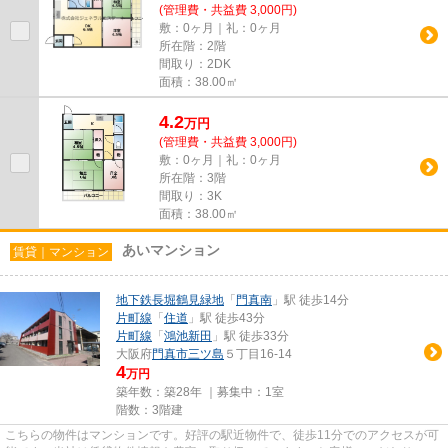
(管理費・共益費 3,000円)
敷：0ヶ月｜礼：0ヶ月
所在階：2階
間取り：2DK
面積：38.00㎡
4.2
万
円
(管理費・共益費 3,000円)
敷：0ヶ月｜礼：0ヶ月
所在階：3階
間取り：3K
面積：38.00㎡
あいマンション
賃貸｜マンション
地下鉄長堀鶴見緑地
「
門真南
」駅 徒歩14分
片町線
「
住道
」駅 徒歩43分
片町線
「
鴻池新田
」駅 徒歩33分
大阪府
門真市
三ツ島
５丁目16-14
4
万円
築年数：築28年 ｜募集中：
1室
階数：3階建
こちらの物件はマンションです。好評の駅近物件で、徒歩11分でのアクセスが可