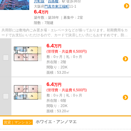
片町線
「
四条畷
」駅 徒歩36分
大阪府
門真市
東江端町
11-1
6.4
万円
築年数：築38年 ｜募集中：
2室
階数：7階建
共用部には敷地内ごみ置き場・エレベータなどが揃っております。初期費用をカ
ードでお支払いいただけるので、カードで決済したい方にもおすすめです。防犯
対策もバッチリなマンション...
6.4
万
円
(管理費・共益費 6,500円)
敷：0ヶ月｜礼：0ヶ月
所在階：2階
間取り：2DK
面積：53.20㎡
6.4
万
円
(管理費・共益費 6,500円)
敷：0ヶ月｜礼：0ヶ月
所在階：6階
間取り：2DK
面積：53.20㎡
ホワイエ・アンノマエ
賃貸｜マンション