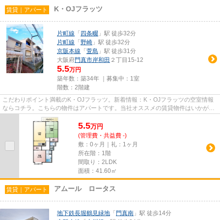
K・OJフラッツ
賃貸｜アパート
片町線
「
四条畷
」駅 徒歩32分
片町線
「
野崎
」駅 徒歩32分
京阪本線
「
萱島
」駅 徒歩31分
大阪府
門真市
岸和田
２丁目15-12
5.5
万円
築年数：築34年 ｜募集中：
1室
階数：2階建
こだわりポイント満載のK・OJフラッツ。新着情報：K・OJフラッツの空室情報
ならコチラ。こちらの物件はアパートです。当社オススメの賃貸物件はいかがで
しょうか？物件情報を豊富に取...
5.5
万
円
(管理費・共益費 -)
敷：0ヶ月｜礼：1ヶ月
所在階：1階
間取り：2LDK
面積：41.60㎡
アムール ロータス
賃貸｜アパート
地下鉄長堀鶴見緑地
「
門真南
」駅 徒歩14分