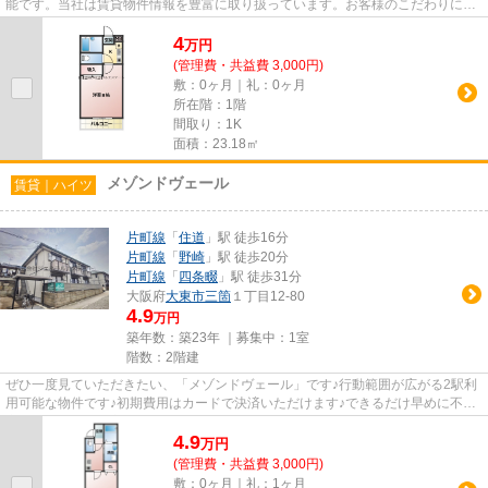
能です。当社は賃貸物件情報を豊富に取り扱っています。お客様のこだわりに合
わせた物件をご紹介させてい...
4
万
円
(管理費・共益費 3,000円)
敷：0ヶ月｜礼：0ヶ月
所在階：1階
間取り：1K
面積：23.18㎡
メゾンドヴェール
賃貸｜ハイツ
片町線
「
住道
」駅 徒歩16分
片町線
「
野崎
」駅 徒歩20分
片町線
「
四条畷
」駅 徒歩31分
大阪府
大東市
三箇
１丁目12-80
4.9
万円
築年数：築23年 ｜募集中：
1室
階数：2階建
ぜひ一度見ていただきたい、「メゾンドヴェール」です♪行動範囲が広がる2駅利
用可能な物件です♪初期費用はカードで決済いただけます♪できるだけ早めに不動
産情報を集めたい方は当社ス...
4.9
万
円
(管理費・共益費 3,000円)
敷：0ヶ月｜礼：1ヶ月