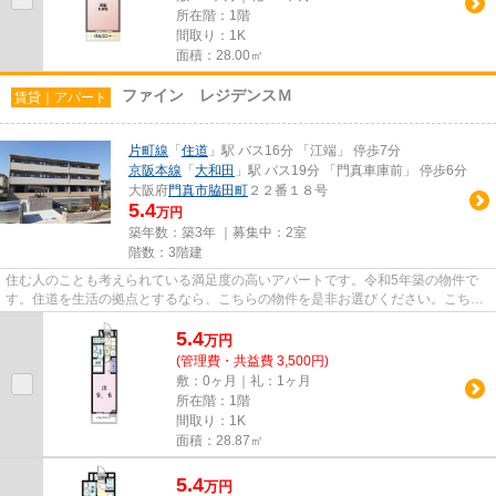
所在階：1階
間取り：1K
面積：28.00㎡
ファイン レジデンスＭ
賃貸｜アパート
片町線
「
住道
」駅 バス16分 「江端」 停歩7分
京阪本線
「
大和田
」駅 バス19分 「門真車庫前」 停歩6分
大阪府
門真市
脇田町
２２番１８号
5.4
万円
築年数：築3年 ｜募集中：
2室
階数：3階建
住む人のことも考えられている満足度の高いアパートです。令和5年築の物件で
す。住道を生活の拠点とするなら、こちらの物件を是非お選びください。こちら
の物件でなら、交通の利便性が...
5.4
万
円
(管理費・共益費 3,500円)
敷：0ヶ月｜礼：1ヶ月
所在階：1階
間取り：1K
面積：28.87㎡
5.4
万
円