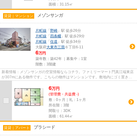
面積：31.15㎡
メゾンサンガ
賃貸｜マンション
片町線
「
野崎
」駅 徒歩26分
片町線
「
四条畷
」駅 徒歩29分
片町線
「
住道
」駅 徒歩34分
大阪府
大東市
三箇
６丁目6-11
6
万円
築年数：築42年 ｜募集中：
1室
階数：3階建
新着情報：メゾンサンガの空室情報ならコチラ。ファミリーマート門真江端東店
が307mにある物件です。こちらの物件はマンションです。敷地内にゴミ置き場
を備えているので敷地外に出る...
6
万
円
(管理費・共益費 -)
敷：0ヶ月｜礼：1ヶ月
所在階：3階
間取り：3DK
面積：61.44㎡
プラシード
賃貸｜アパート