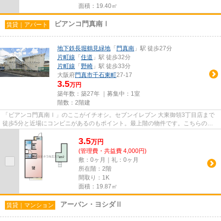
面積：19.40㎡
ビアンコ門真南Ⅰ
賃貸｜アパート
地下鉄長堀鶴見緑地
「
門真南
」駅 徒歩27分
片町線
「
住道
」駅 徒歩32分
片町線
「
野崎
」駅 徒歩33分
大阪府
門真市
千石東町
27-17
3.5
万円
築年数：築27年 ｜募集中：
1室
階数：2階建
「ビアンコ門真南Ⅰ」のここがイチオシ。セブンイレブン 大東御領3丁目店まで
徒歩5分と近場にコンビニがあるのもポイント。最上階の物件です。こちらの物
件はアパートです。門真市エリ...
3.5
万
円
(管理費・共益費 4,000円)
敷：0ヶ月｜礼：0ヶ月
所在階：2階
間取り：1K
面積：19.87㎡
アーバン・ヨシダⅡ
賃貸｜マンション