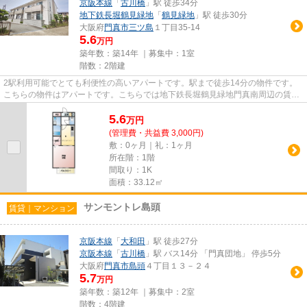
京阪本線
「
古川橋
」駅 徒歩34分
地下鉄長堀鶴見緑地
「
鶴見緑地
」駅 徒歩30分
大阪府
門真市
三ツ島
１丁目35-14
5.6
万円
築年数：築14年 ｜募集中：
1室
階数：2階建
2駅利用可能でとても利便性の高いアパートです。駅まで徒歩14分の物件です。
こちらの物件はアパートです。こちらでは地下鉄長堀鶴見緑地門真南周辺の賃貸
情報をご紹介しております。他...
5.6
万
円
(管理費・共益費 3,000円)
敷：0ヶ月｜礼：1ヶ月
所在階：1階
間取り：1K
面積：33.12㎡
サンモントレ島頭
賃貸｜マンション
京阪本線
「
大和田
」駅 徒歩27分
京阪本線
「
古川橋
」駅 バス14分 「門真団地」 停歩5分
大阪府
門真市
島頭
４丁目１３－２４
5.7
万円
築年数：築12年 ｜募集中：
2室
階数：4階建