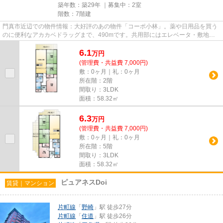
築年数：築29年 ｜募集中：
2室
階数：7階建
門真市近辺での物件情報：大好評のあの物件「コーポ小林」。薬や日用品を買う
のに便利なアカカベドラッグまで、490mです。共用部にはエレベータ・敷地内
ごみ置き場などが備わっており...
6.1
万
円
(管理費・共益費 7,000円)
敷：0ヶ月｜礼：0ヶ月
所在階：2階
間取り：3LDK
面積：58.32㎡
6.3
万
円
(管理費・共益費 7,000円)
敷：0ヶ月｜礼：0ヶ月
所在階：5階
間取り：3LDK
面積：58.32㎡
ピュアネスDoi
賃貸｜マンション
片町線
「
野崎
」駅 徒歩27分
片町線
「
住道
」駅 徒歩26分