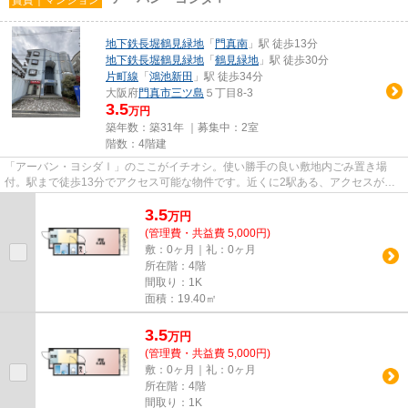
地下鉄長堀鶴見緑地
「
門真南
」駅 徒歩13分
地下鉄長堀鶴見緑地
「
鶴見緑地
」駅 徒歩30分
片町線
「
鴻池新田
」駅 徒歩34分
大阪府
門真市
三ツ島
５丁目8-3
3.5
万円
築年数：築31年 ｜募集中：
2室
階数：4階建
「アーバン・ヨシダⅠ」のここがイチオシ。使い勝手の良い敷地内ごみ置き場
付。駅まで徒歩13分でアクセス可能な物件です。近くに2駅ある、アクセスが良
い物件です。できるだけ早めに不...
3.5
万
円
(管理費・共益費 5,000円)
敷：0ヶ月｜礼：0ヶ月
所在階：4階
間取り：1K
面積：19.40㎡
3.5
万
円
(管理費・共益費 5,000円)
敷：0ヶ月｜礼：0ヶ月
所在階：4階
間取り：1K