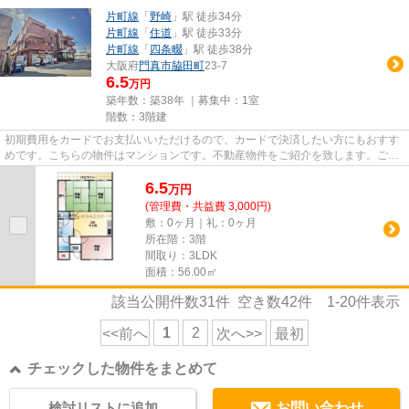
片町線
「
野崎
」駅 徒歩34分
片町線
「
住道
」駅 徒歩33分
片町線
「
四条畷
」駅 徒歩38分
大阪府
門真市
脇田町
23-7
6.5
万円
築年数：築38年 ｜募集中：
1室
階数：3階建
初期費用をカードでお支払いいただけるので、カードで決済したい方にもおすす
めです。こちらの物件はマンションです。不動産物件をご紹介を致します。ご納
得いただけるまで親切丁寧に...
6.5
万
円
(管理費・共益費 3,000円)
敷：0ヶ月｜礼：0ヶ月
所在階：3階
間取り：3LDK
面積：56.00㎡
該当公開件数
31
件 空き数
42
件
1-20
件表示
1
2
<<前へ
次へ>>
最初
チェックした物件をまとめて
検討リストに追加
お問い合わせ