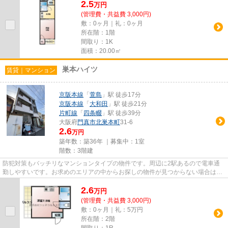
2.5
万
円
(管理費・共益費 3,000円)
敷：0ヶ月｜礼：0ヶ月
所在階：1階
間取り：1K
面積：20.00㎡
巣本ハイツ
賃貸｜マンション
京阪本線
「
萱島
」駅 徒歩17分
京阪本線
「
大和田
」駅 徒歩21分
片町線
「
四条畷
」駅 徒歩39分
大阪府
門真市
北巣本町
31-6
2.6
万円
築年数：築36年 ｜募集中：
1室
階数：3階建
防犯対策もバッチリなマンションタイプの物件です。周辺に2駅あるので電車通
勤しやすいです。お求めのエリアの中からお探しの物件が見つからない場合は、
当社までご連絡頂ければ幸いで...
2.6
万
円
(管理費・共益費 3,000円)
敷：0ヶ月｜礼：5万円
所在階：2階
間取り：1R