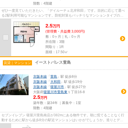
階数：4階建
ぜひ一度見ていただきたい、「デイルーチェ北岸和田」です。目的に応じて選べ
る2駅利用可能なマンションです。防犯対策もバッチリなマンションタイプの物
件です。門真市の地域情報や賃...
2.5
万
円
(管理費・共益費 3,000円)
敷：0ヶ月｜礼：0ヶ月
所在階：3階
間取り：1R
面積：17.50㎡
イーストパレス萱島
賃貸｜マンション
京阪本線
「
萱島
」駅 徒歩8分
京阪本線
「
大和田
」駅 徒歩19分
京阪本線
「
寝屋川市
」駅 徒歩27分
大阪府
寝屋川市
萱島東
１丁目16-8
2.5
万円
築年数：築34年 ｜募集中：
1室
階数：4階建
セブンイレブン 寝屋川萱島南店が382mにある物件です。朝に慌てることなく行
動するために駅から徒歩8分の駅近マンションはいかがでしょうか。造りとデザ
インに関して、自信をもって情...