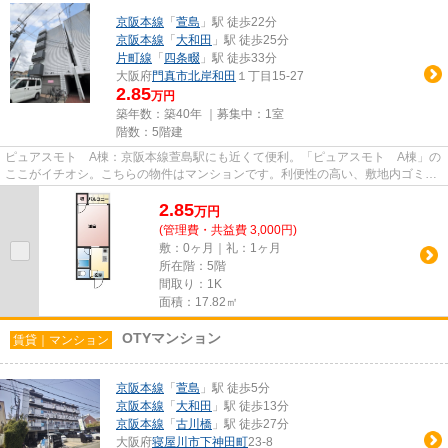
京阪本線
「
萱島
」駅 徒歩22分
京阪本線
「
大和田
」駅 徒歩25分
片町線
「
四条畷
」駅 徒歩33分
大阪府
門真市
北岸和田
１丁目15-27
2.85
万円
築年数：築40年 ｜募集中：
1室
階数：5階建
ピュアスモト A棟：京阪本線萱島駅にも近くて便利。「ピュアスモト A棟」の
ここがイチオシ。こちらの物件はマンションです。利便性の高い、敷地内ゴミ置
き場が付いています。当社ス...
2.85
万
円
(管理費・共益費 3,000円)
敷：0ヶ月｜礼：1ヶ月
所在階：5階
間取り：1K
面積：17.82㎡
OTYマンション
賃貸｜マンション
京阪本線
「
萱島
」駅 徒歩5分
京阪本線
「
大和田
」駅 徒歩13分
京阪本線
「
古川橋
」駅 徒歩27分
大阪府
寝屋川市
下神田町
23-8