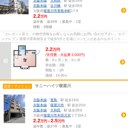
京阪本線
「
大和田
」駅 徒歩14分
京阪本線
「
古川橋
」駅 徒歩28分
大阪府
寝屋川市
萱島本町
17-9
2.2
万円
築年数：築36年 ｜募集中：
1室
階数：4階建
「エレガント富士」の物件情報をお探しならお気軽にお問い合わせ下さい。セブ
ンイレブン 寝屋川萱島南店まで徒歩5分と近場にコンビニがあるのもポイント。2
駅利用可能な物件なので行動...
2.2
万
円
(管理費・共益費 3,000円)
敷：0ヶ月｜礼：0ヶ月
所在階：2階
間取り：1R
面積：14.00㎡
サニーハイツ寝屋川
賃貸｜マンション
京阪本線
「
萱島
」駅 徒歩16分
京阪本線
「
寝屋川市
」駅 徒歩20分
京阪本線
「
大和田
」駅 徒歩28分
大阪府
寝屋川市
木田元宮
２丁目8-1
2.2
2.5
万円～
万円
築年数：築37年 ｜募集中：
2室