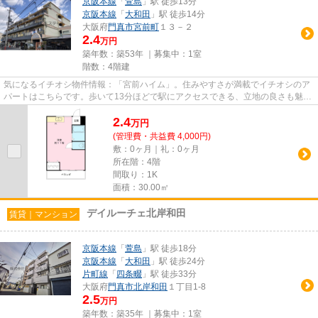
京阪本線
「
萱島
」駅 徒歩13分
京阪本線
「
大和田
」駅 徒歩14分
大阪府
門真市
宮前町
１３－２
2.4
万円
築年数：築53年 ｜募集中：
1室
階数：4階建
気になるイチオシ物件情報：「宮前ハイム」。住みやすさが満載でイチオシのア
パートはこちらです。歩いて13分ほどで駅にアクセスできる、立地の良さも魅力
の物件です。門真市エリアや...
2.4
万
円
(管理費・共益費 4,000円)
敷：0ヶ月｜礼：0ヶ月
所在階：4階
間取り：1K
面積：30.00㎡
デイルーチェ北岸和田
賃貸｜マンション
京阪本線
「
萱島
」駅 徒歩18分
京阪本線
「
大和田
」駅 徒歩24分
片町線
「
四条畷
」駅 徒歩33分
大阪府
門真市
北岸和田
１丁目1-8
2.5
万円
築年数：築35年 ｜募集中：
1室