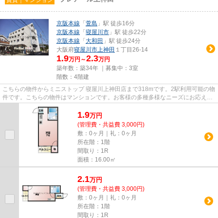
京阪本線
「
萱島
」駅 徒歩16分
京阪本線
「
寝屋川市
」駅 徒歩22分
京阪本線
「
大和田
」駅 徒歩24分
大阪府
寝屋川市
上神田
１丁目26-14
1.9
2.3
万円～
万円
築年数：築34年 ｜募集中：
3室
階数：4階建
こちらの物件からミニストップ 寝屋川上神田店まで318mです。2駅利用可能の物
件です。こちらの物件はマンションです。お客様の多種多様なニーズにお応えす
るべく、物件数も数多くご用...
1.9
万
円
(管理費・共益費 3,000円)
敷：0ヶ月｜礼：0ヶ月
所在階：1階
間取り：1R
面積：16.00㎡
2.1
万
円
(管理費・共益費 3,000円)
敷：0ヶ月｜礼：0ヶ月
所在階：1階
間取り：1R