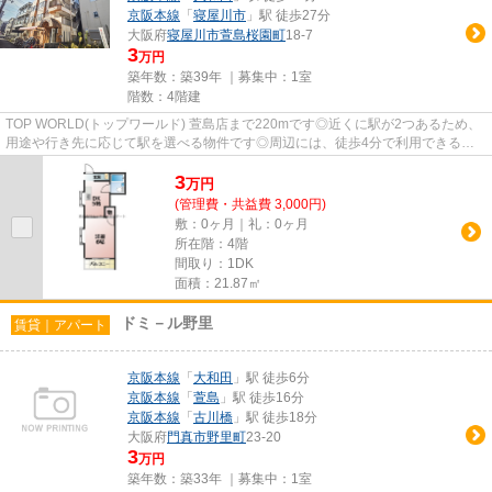
京阪本線
「
寝屋川市
」駅 徒歩27分
大阪府
寝屋川市
萱島桜園町
18-7
3
万円
築年数：築39年 ｜募集中：
1室
階数：4階建
TOP WORLD(トップワールド) 萱島店まで220mです◎近くに駅が2つあるため、
用途や行き先に応じて駅を選べる物件です◎周辺には、徒歩4分で利用できる駅
があります◎こちらの物件はマンショ...
3
万
円
(管理費・共益費 3,000円)
敷：0ヶ月｜礼：0ヶ月
所在階：4階
間取り：1DK
面積：21.87㎡
ドミ－ル野里
賃貸｜アパート
京阪本線
「
大和田
」駅 徒歩6分
京阪本線
「
萱島
」駅 徒歩16分
京阪本線
「
古川橋
」駅 徒歩18分
大阪府
門真市
野里町
23-20
3
万円
築年数：築33年 ｜募集中：
1室