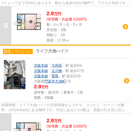
Yショップまで353mにあります。駅から徒歩10分の物件で、アクセス良好です。
2駅利用可能でアクセスの良い...
2.9
万
円
(管理費・共益費 3,000円)
敷：0ヶ月｜礼：0ヶ月
所在階：1階
間取り：1R
面積：17.00㎡
ライフ大池ハイツ
賃貸｜マンション
京阪本線
「
大和田
」駅 徒歩9分
京阪本線
「
古川橋
」駅 徒歩17分
京阪本線
「
萱島
」駅 徒歩22分
大阪府
門真市
大池町
2-8
2.9
万円
築年数：築36年 ｜募集中：
1室
階数：4階建
新着情報：ライフ大池ハイツの空室情報ならコチラ。コンビニ「ローソン大橋
町」が314m以内にある物件です。付近にある2つの駅は、用途や行き先に応じて
使い分けることができます。駅か...
2.9
万
円
(管理費・共益費 3,000円)