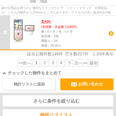
階数：2階建
薬や日用品を買うのに便利なドラッグストア「コクミンドラッグ 大和田店」
が、こちらの物件から250mのところにあります。アクセスの良い徒歩6分の物件
です。こちらの物件はアパートで...
3
万
円
(管理費・共益費 3,000円)
敷：0ヶ月｜礼：0ヶ月
所在階：1階
間取り：1K
面積：20.00㎡
該当公開件数
148
件 空き数
207
件
1-20
件表示
1
2
3
4
5
<<前へ
次へ>>
最初
チェックした物件をまとめて
検討リストに追加
お問い合わせ
さらに条件を絞り込む
物件リクエスト