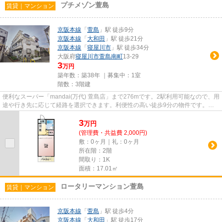
プチメゾン萱島
賃貸｜マンション
京阪本線
「
萱島
」駅 徒歩9分
京阪本線
「
大和田
」駅 徒歩21分
京阪本線
「
寝屋川市
」駅 徒歩34分
大阪府
寝屋川市
萱島南町
13-29
3
万円
築年数：築38年 ｜募集中：
1室
階数：3階建
便利なスーパー「mandai(万代) 萱島店」まで276mです。2駅利用可能なので、用
途や行き先に応じて経路を選択できます。利便性の高い徒歩9分の物件です。こ
ちらの物件はマンションです。...
3
万
円
(管理費・共益費 2,000円)
敷：0ヶ月｜礼：0ヶ月
所在階：2階
間取り：1K
面積：17.01㎡
ロータリーマンション萱島
賃貸｜マンション
京阪本線
「
萱島
」駅 徒歩4分
京阪本線
「
大和田
」駅 徒歩17分