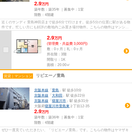
2.9
万円
築年数：築35年 ｜募集中：
1室
階数：4階建
近くのサンディ 萱島神田店まで徒歩6分で行けます。徒歩5分の位置に駅がある物
件です。忙しい方にも好評の敷地内ごみ置き場付物件。こちらの物件はマンショ
ンです。寝屋川市エリアと京...
2.9
万
円
(管理費・共益費 3,000円)
敷：0ヶ月｜礼：0ヶ月
所在階：3階
間取り：1K
面積：20.00㎡
リピエーノ萱島
賃貸｜マンション
京阪本線
「
萱島
」駅 徒歩10分
京阪本線
「
大和田
」駅 徒歩22分
京阪本線
「
寝屋川市
」駅 徒歩31分
大阪府
寝屋川市
萱島東
２丁目12-35
2.9
万円
築年数：築36年 ｜募集中：
1室
階数：4階建
ぜひ一度見ていただきたい、「リピエーノ萱島」です。こちらの物件はヤマザキ