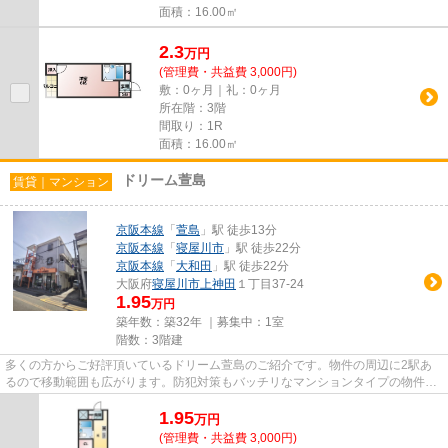
面積：16.00㎡
2.3
万
円
(管理費・共益費 3,000円)
敷：0ヶ月｜礼：0ヶ月
所在階：3階
間取り：1R
面積：16.00㎡
ドリーム萱島
賃貸｜マンション
京阪本線
「
萱島
」駅 徒歩13分
京阪本線
「
寝屋川市
」駅 徒歩22分
京阪本線
「
大和田
」駅 徒歩22分
大阪府
寝屋川市
上神田
１丁目37-24
1.95
万円
築年数：築32年 ｜募集中：
1室
階数：3階建
多くの方からご好評頂いているドリーム萱島のご紹介です。物件の周辺に2駅あ
るので移動範囲も広がります。防犯対策もバッチリなマンションタイプの物件で
す。駅まで歩いて13分ほどの、...
1.95
万
円
(管理費・共益費 3,000円)