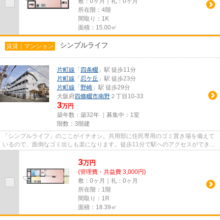
敷：0ヶ月｜礼：0ヶ月
所在階：4階
間取り：1K
面積：15.00㎡
シンプルライフ
賃貸｜マンション
片町線
「
四条畷
」駅 徒歩11分
片町線
「
忍ケ丘
」駅 徒歩23分
片町線
「
野崎
」駅 徒歩29分
大阪府
四條畷市
南野
２丁目10-33
3
万円
築年数：築32年 ｜募集中：
1室
階数：3階建
「シンプルライフ」のここがイチオシ。共用部に住民専用のゴミ置き場を備えて
いるので、面倒なゴミ出しも楽になります。徒歩11分で駅へのアクセスができる
物件です。周辺に駅が二つあ...
3
万
円
(管理費・共益費 3,000円)
敷：0ヶ月｜礼：0ヶ月
所在階：1階
間取り：1R
面積：18.39㎡