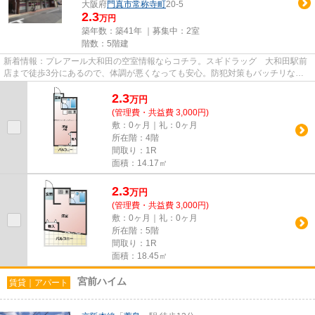
大阪府
門真市
常称寺町
20-5
2.3
万円
築年数：築41年 ｜募集中：
2室
階数：5階建
新着情報：プレアール大和田の空室情報ならコチラ。スギドラッグ 大和田駅前
店まで徒歩3分にあるので、体調が悪くなっても安心。防犯対策もバッチリなマ
ンションタイプの物件です。お...
2.3
万
円
(管理費・共益費 3,000円)
敷：0ヶ月｜礼：0ヶ月
所在階：4階
間取り：1R
面積：14.17㎡
2.3
万
円
(管理費・共益費 3,000円)
敷：0ヶ月｜礼：0ヶ月
所在階：5階
間取り：1R
面積：18.45㎡
宮前ハイム
賃貸｜アパート