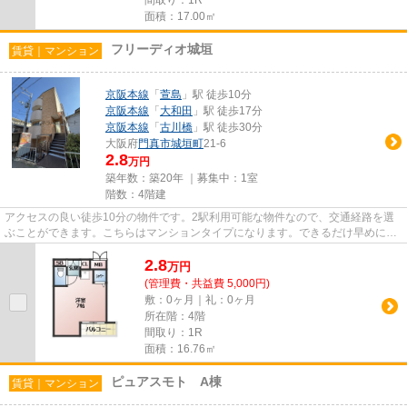
面積：17.00㎡
フリーディオ城垣
賃貸｜マンション
京阪本線
「
萱島
」駅 徒歩10分
京阪本線
「
大和田
」駅 徒歩17分
京阪本線
「
古川橋
」駅 徒歩30分
大阪府
門真市
城垣町
21-6
2.8
万円
築年数：築20年 ｜募集中：
1室
階数：4階建
アクセスの良い徒歩10分の物件です。2駅利用可能な物件なので、交通経路を選
ぶことができます。こちらはマンションタイプになります。できるだけ早めに不
動産情報を集めたい方は当社ス...
2.8
万
円
(管理費・共益費 5,000円)
敷：0ヶ月｜礼：0ヶ月
所在階：4階
間取り：1R
面積：16.76㎡
ピュアスモト A棟
賃貸｜マンション