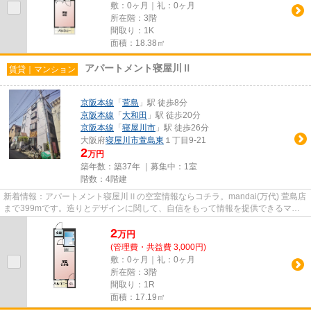
敷：0ヶ月｜礼：0ヶ月
所在階：3階
間取り：1K
面積：18.38㎡
アパートメント寝屋川Ⅱ
賃貸｜マンション
京阪本線
「
萱島
」駅 徒歩8分
京阪本線
「
大和田
」駅 徒歩20分
京阪本線
「
寝屋川市
」駅 徒歩26分
大阪府
寝屋川市
萱島東
１丁目9-21
2
万円
築年数：築37年 ｜募集中：
1室
階数：4階建
新着情報：アパートメント寝屋川Ⅱの空室情報ならコチラ。mandai(万代) 萱島店
まで399mです。造りとデザインに関して、自信をもって情報を提供できるマン
ションです。電車での移動がよ...
2
万
円
(管理費・共益費 3,000円)
敷：0ヶ月｜礼：0ヶ月
所在階：3階
間取り：1R
面積：17.19㎡