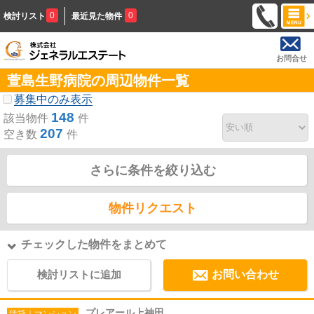
0
0
検討リスト
最近見た物件
お問合せ
萱島生野病院の周辺物件一覧
募集中のみ表示
148
該当物件
件
207
空き数
件
さらに条件を絞り込む
物件リクエスト
チェックした物件をまとめて
検討リストに追加
お問い合わせ
プレアール上神田
賃貸｜マンション