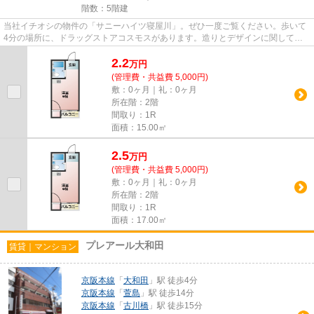
階数：5階建
当社イチオシの物件の「サニーハイツ寝屋川」。ぜひ一度ご覧ください。歩いて
4分の場所に、ドラッグストアコスモスがあります。造りとデザインに関して、
自信をもって情報を提供できる...
2.2
万
円
(管理費・共益費 5,000円)
敷：0ヶ月｜礼：0ヶ月
所在階：2階
間取り：1R
面積：15.00㎡
2.5
万
円
(管理費・共益費 5,000円)
敷：0ヶ月｜礼：0ヶ月
所在階：2階
間取り：1R
面積：17.00㎡
プレアール大和田
賃貸｜マンション
京阪本線
「
大和田
」駅 徒歩4分
京阪本線
「
萱島
」駅 徒歩14分
京阪本線
「
古川橋
」駅 徒歩15分