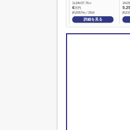
1LDK/37.76㎡
1K/2
6
5.2
万円
約2057m／26分
約21
詳細を見る