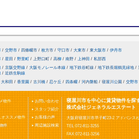
市
/
交野市
/
四條畷市
/
枚方市
/
守口市
/
大東市
/
東大阪市
/
伊丹市
市
/
星田
/
野里町
/
上野口町
/
高柳
/
南野
/
上神田
/
私部西
線
/
京阪交野線
/
大阪モノレール本線
/
地下鉄谷町線
/
地下鉄長堀鶴見緑地
/
線
/
近鉄生駒線
大和田
/
香里園
/
古川橋
/
忍ケ丘
/
四条畷
/
河内磐船
/
寝屋川公園
/
交野市
寝屋川市を中心に賃貸物件を探
メ物件
お問い合わせ
株式会社ジェネラルエステート
件
スタッフ紹介
しオススメ物件
お客様の声
大阪府寝屋川市早子町23-2 アドバンスね
物件
周辺施設検索
TEL:072-811-3255
FAX:072-811-3256