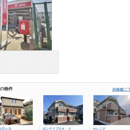
の物件
四條畷二
サ忍ヶ丘
ポンテリブロＫ・Ⅱ
セレニテ