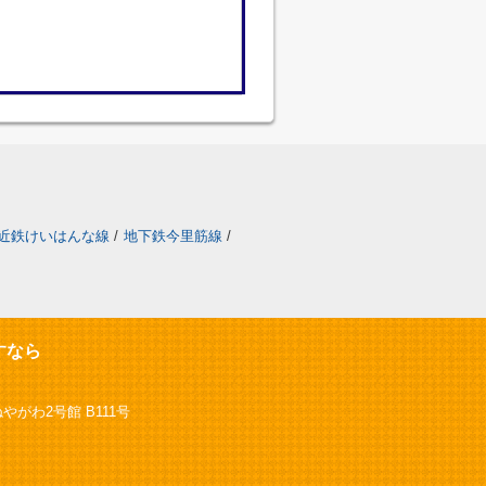
近鉄けいはんな線
/
地下鉄今里筋線
/
すなら
やがわ2号館 B111号