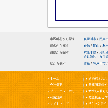
市区町村から探す
寝屋川市
/
門真
町名から探す
倉治
/
岡山
/
私
路線から探す
京阪本線
/
片町
近鉄難波・奈良
駅から探す
萱島
/
寝屋川市
/
ホーム
新婚様オスス
会社概要
新築/築浅物
プライバシーポリシー
女性1人暮ら
利用規約
敷金礼金ゼロ
サイトマップ
学生向け物件