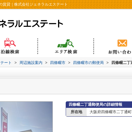
の賃貸｜株式会社ジェネラルエステート
ステート
>
周辺施設案内
>
四條畷市
>
四條畷市の郵便局
>
四條畷二丁
四條畷二丁通郵便局の詳細情報
所在地
大阪府四條畷市二丁通町5