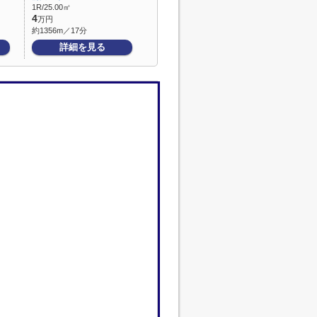
1R/25.00㎡
4
万円
約1356m／17分
詳細を見る