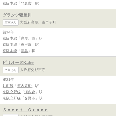
京阪本線
「
門真市
」駅
グランツ寝屋川
大阪府寝屋川市早子町
空室あり
築14年
京阪本線
「
寝屋川市
」駅
京阪本線
「
香里園
」駅
京阪本線
「
萱島
」駅
ビリオーヌKahe
大阪府交野市寺
空室あり
築21年
片町線
「
河内磐船
」駅
京阪交野線
「
河内森
」駅
京阪交野線
「
交野市
」駅
Ｓｃｅｎｔ Ｇｒａｃｅ