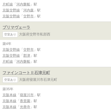
片町線
「
河内磐船
」駅
京阪交野線
「
河内森
」駅
京阪交野線
「
交野市
」駅
プリマヴェーラ
大阪府交野市私部西
空室あり
築4年
京阪交野線
「
交野市
」駅
京阪交野線
「
郡津
」駅
片町線
「
河内磐船
」駅
ファインコートⅡ石津元町
大阪府寝屋川市石津元町
空室あり
築35年
京阪本線
「
寝屋川市
」駅
京阪本線
「
香里園
」駅
京阪本線
「
光善寺
」駅