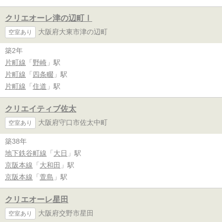
クリエオーレ津の辺町Ⅰ
大阪府大東市津の辺町
空室あり
築2年
片町線
「
野崎
」駅
片町線
「
四条畷
」駅
片町線
「
住道
」駅
クリエイティブ佐太
大阪府守口市佐太中町
空室あり
築38年
地下鉄谷町線
「
大日
」駅
京阪本線
「
大和田
」駅
京阪本線
「
萱島
」駅
クリエオーレ星田
大阪府交野市星田
空室あり