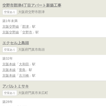
交野市郡津4丁目アパート新築工事
大阪府交野市郡津
空室あり
築1年未満
京阪交野線
「
郡津
」駅
京阪交野線
「
交野市
」駅
エクセル上島頭
大阪府門真市島頭
空室あり
築32年
京阪本線
「
大和田
」駅
京阪本線
「
萱島
」駅
京阪本線
「
古川橋
」駅
アパルトミサキ
大阪府門真市末広町
空室あり
築28年