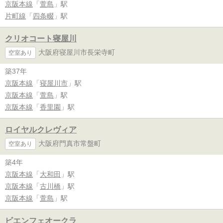
京阪本線
「
萱島
」駅
片町線
「
四条畷
」駅
クリオコート寝屋川
大阪府寝屋川市長栄寺町
空室あり
築37年
京阪本線
「
寝屋川市
」駅
京阪本線
「
萱島
」駅
京阪本線
「
香里園
」駅
ロイヤルクレヴィア
大阪府門真市常盤町
空室あり
築4年
京阪本線
「
大和田
」駅
京阪本線
「
古川橋
」駅
京阪本線
「
萱島
」駅
ビエンフェオークラ