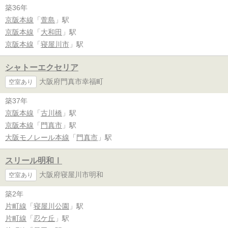
築36年
京阪本線
「
萱島
」駅
京阪本線
「
大和田
」駅
京阪本線
「
寝屋川市
」駅
シャトーエクセリア
大阪府門真市幸福町
空室あり
築37年
京阪本線
「
古川橋
」駅
京阪本線
「
門真市
」駅
大阪モノレール本線
「
門真市
」駅
スリール明和Ⅰ
大阪府寝屋川市明和
空室あり
築2年
片町線
「
寝屋川公園
」駅
片町線
「
忍ケ丘
」駅