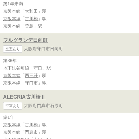
築1年未満
京阪本線
「
大和田
」駅
京阪本線
「
古川橋
」駅
京阪本線
「
萱島
」駅
フルグランデ日向町
大阪府守口市日向町
空室あり
築36年
地下鉄谷町線
「
守口
」駅
京阪本線
「
西三荘
」駅
京阪本線
「
守口市
」駅
ALEGRIA古川橋Ⅱ
大阪府門真市石原町
空室あり
築1年
京阪本線
「
古川橋
」駅
京阪本線
「
門真市
」駅