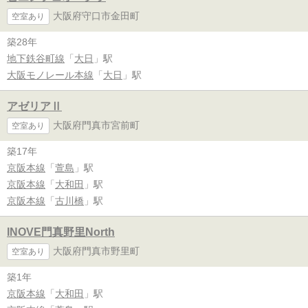
大阪府守口市金田町
空室あり
築28年
地下鉄谷町線
「
大日
」駅
大阪モノレール本線
「
大日
」駅
アゼリアⅡ
大阪府門真市宮前町
空室あり
築17年
京阪本線
「
萱島
」駅
京阪本線
「
大和田
」駅
京阪本線
「
古川橋
」駅
INOVE門真野里North
大阪府門真市野里町
空室あり
築1年
京阪本線
「
大和田
」駅