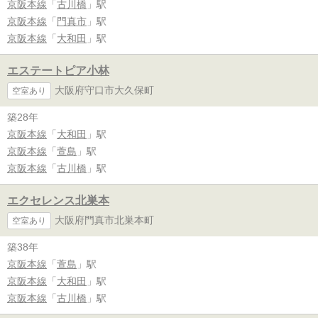
京阪本線
「
古川橋
」駅
京阪本線
「
門真市
」駅
京阪本線
「
大和田
」駅
エステートピア小林
大阪府守口市大久保町
空室あり
築28年
京阪本線
「
大和田
」駅
京阪本線
「
萱島
」駅
京阪本線
「
古川橋
」駅
エクセレンス北巣本
大阪府門真市北巣本町
空室あり
築38年
京阪本線
「
萱島
」駅
京阪本線
「
大和田
」駅
京阪本線
「
古川橋
」駅