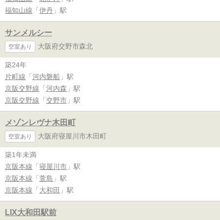
福知山線
「
伊丹
」駅
サンメルシー
大阪府交野市森北
空室あり
築24年
片町線
「
河内磐船
」駅
京阪交野線
「
河内森
」駅
京阪交野線
「
交野市
」駅
メゾンレヴナ木田町
大阪府寝屋川市木田町
空室あり
築1年未満
京阪本線
「
寝屋川市
」駅
京阪本線
「
萱島
」駅
京阪本線
「
大和田
」駅
LIX大和田駅前