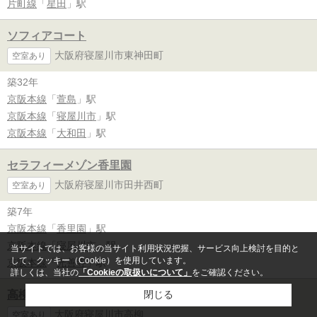
片町線
「
星田
」駅
ソフィアコート
大阪府寝屋川市東神田町
空室あり
築32年
京阪本線
「
萱島
」駅
京阪本線
「
寝屋川市
」駅
京阪本線
「
大和田
」駅
セラフィーメゾン香里園
大阪府寝屋川市田井西町
空室あり
築7年
京阪本線
「
香里園
」駅
京阪本線
「
寝屋川市
」駅
当サイトでは、お客様の当サイト利用状況把握、サービス向上検討を目的と
して、クッキー（Cookie）を使用しています。
京阪本線
「
光善寺
」駅
詳しくは、当社の
「Cookieの取扱いについて」
をご確認ください。
高柳貸家
閉じる
大阪府寝屋川市高柳
空室あり