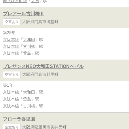
地下鉄谷町線
「
大日
」駅
プレアール古川橋Ⅱ
大阪府門真市御堂町
空室あり
築29年
京阪本線
「
大和田
」駅
京阪本線
「
古川橋
」駅
京阪本線
「
萱島
」駅
プレサンスNEO大和田STATIONベゼル
大阪府門真市野里町
空室あり
築1年
京阪本線
「
大和田
」駅
京阪本線
「
萱島
」駅
京阪本線
「
古川橋
」駅
フローラ香里園
大阪府寝屋川市美井元町
空室あり