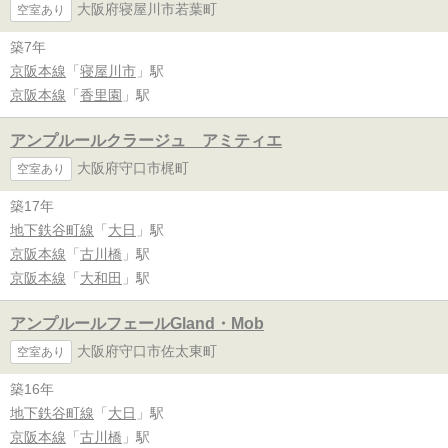
大阪府寝屋川市若葉町
空室あり
築7年
京阪本線
「
寝屋川市
」駅
京阪本線
「
香里園
」駅
アンプルールクラージュ アミティエ
大阪府守口市梶町
空室あり
築17年
地下鉄谷町線
「
大日
」駅
京阪本線
「
古川橋
」駅
京阪本線
「
大和田
」駅
アンプルールフェールGland・Mob
大阪府守口市佐太東町
空室あり
築16年
地下鉄谷町線
「
大日
」駅
京阪本線
「
古川橋
」駅