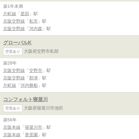
築1年未満
片町線
「
星田
」駅
京阪交野線
「
私市
」駅
京阪交野線
「
河内森
」駅
グローバルK
大阪府交野市私部
空室あり
築28年
京阪交野線
「
交野市
」駅
京阪交野線
「
郡津
」駅
片町線
「
河内磐船
」駅
コンフォルト寝屋川
大阪府寝屋川市池田
空室あり
築56年
京阪本線
「
寝屋川市
」駅
京阪本線
「
香里園
」駅