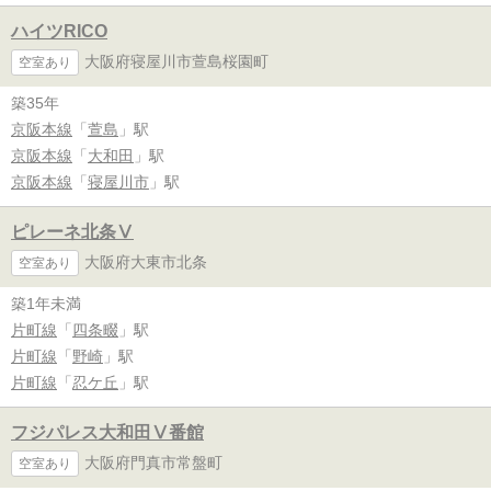
ハイツRICO
大阪府寝屋川市萱島桜園町
空室あり
築35年
京阪本線
「
萱島
」駅
京阪本線
「
大和田
」駅
京阪本線
「
寝屋川市
」駅
ピレーネ北条Ⅴ
大阪府大東市北条
空室あり
築1年未満
片町線
「
四条畷
」駅
片町線
「
野崎
」駅
片町線
「
忍ケ丘
」駅
フジパレス大和田Ⅴ番館
大阪府門真市常盤町
空室あり