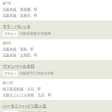
築7年
京阪本線
「
香里園
」駅
京阪本線
「
光善寺
」駅
ララ・パレッタ
大阪府寝屋川市堀溝
空室あり
築9年
京阪本線
「
萱島
」駅
京阪本線
「
大和田
」駅
ヴァンベール大日
大阪府守口市佐太中町
空室あり
築11年
地下鉄谷町線
「
大日
」駅
大阪モノレール本線
「
大日
」駅
ハーモニーハイツ忍ヶ丘