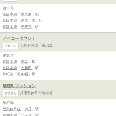
築53年
京阪本線
「
香里園
」駅
京阪本線
「
寝屋川市
」駅
京阪本線
「
光善寺
」駅
メイコータウンⅠ
大阪府寝屋川市堀溝
空室あり
築30年
京阪本線
「
萱島
」駅
京阪本線
「
大和田
」駅
片町線
「
四条畷
」駅
瑞穂町マンション
兵庫県伊丹市瑞穂町
空室あり
築37年
阪急伊丹線
「
伊丹
」駅
福知山線
「
北伊丹
」駅