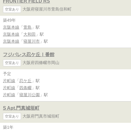
FRONTIER FIELD RS
大阪府寝屋川市萱島信和町
空室あり
築49年
京阪本線
「
萱島
」駅
京阪本線
「
大和田
」駅
京阪本線
「
寝屋川市
」駅
フジパレス忍ケ丘Ⅰ番館
大阪府四條畷市岡山
空室あり
予定
片町線
「
忍ケ丘
」駅
片町線
「
四条畷
」駅
片町線
「
寝屋川公園
」駅
S Apt.門真城垣町
大阪府門真市城垣町
空室あり
築1年