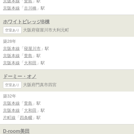
京阪本線
「
萱島
」駅
京阪本線
「
古川橋
」駅
ホワイトビレッジB棟
大阪府寝屋川市大利元町
空室あり
築28年
京阪本線
「
寝屋川市
」駅
京阪本線
「
萱島
」駅
京阪本線
「
大和田
」駅
ドーミー・オノ
大阪府門真市四宮
空室あり
築32年
京阪本線
「
萱島
」駅
京阪本線
「
大和田
」駅
片町線
「
四条畷
」駅
D-room美田