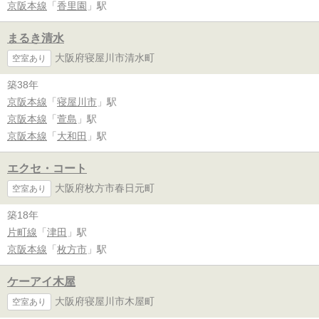
京阪本線
「
香里園
」駅
まるき清水
大阪府寝屋川市清水町
空室あり
築38年
京阪本線
「
寝屋川市
」駅
京阪本線
「
萱島
」駅
京阪本線
「
大和田
」駅
エクセ・コート
大阪府枚方市春日元町
空室あり
築18年
片町線
「
津田
」駅
京阪本線
「
枚方市
」駅
ケーアイ木屋
大阪府寝屋川市木屋町
空室あり