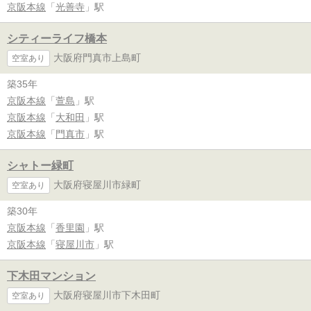
京阪本線
「
光善寺
」駅
シティーライフ橋本
大阪府門真市上島町
空室あり
築35年
京阪本線
「
萱島
」駅
京阪本線
「
大和田
」駅
京阪本線
「
門真市
」駅
シャトー緑町
大阪府寝屋川市緑町
空室あり
築30年
京阪本線
「
香里園
」駅
京阪本線
「
寝屋川市
」駅
下木田マンション
大阪府寝屋川市下木田町
空室あり