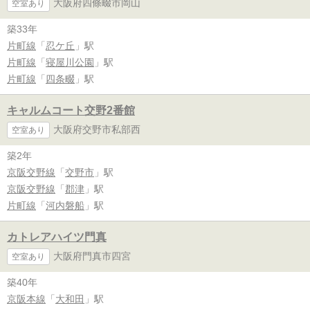
大阪府四條畷市岡山
空室あり
築33年
片町線
「
忍ケ丘
」駅
片町線
「
寝屋川公園
」駅
片町線
「
四条畷
」駅
キャルムコート交野2番館
大阪府交野市私部西
空室あり
築2年
京阪交野線
「
交野市
」駅
京阪交野線
「
郡津
」駅
片町線
「
河内磐船
」駅
カトレアハイツ門真
大阪府門真市四宮
空室あり
築40年
京阪本線
「
大和田
」駅