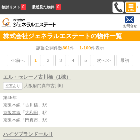
0
0
検討リスト
最近見た物件
お問合せ
株式会社ジェネラルエステートの物件一覧
該当公開件数
861
件
1-100
件表示
<<前へ
1
2
3
4
5
次へ>>
最初
エル・セレーノ古川橋（1棟）
大阪府門真市古川町
空室あり
築45年
京阪本線
「
古川橋
」駅
京阪本線
「
大和田
」駅
京阪本線
「
門真市
」駅
ハイツプランドールⅡ