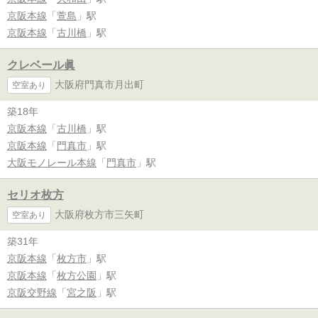
京阪本線
「
萱島
」駅
京阪本線
「
古川橋
」駅
クレベール眞
大阪府門真市月出町
空室あり
築18年
京阪本線
「
古川橋
」駅
京阪本線
「
門真市
」駅
大阪モノレール本線
「
門真市
」駅
セリオ枚方
大阪府枚方市三矢町
空室あり
築31年
京阪本線
「
枚方市
」駅
京阪本線
「
枚方公園
」駅
京阪交野線
「
宮之阪
」駅