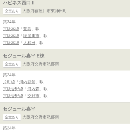
ハピネス西口Ⅱ
大阪府寝屋川市東神田町
空室あり
築34年
京阪本線
「
萱島
」駅
京阪本線
「
寝屋川市
」駅
京阪本線
「
大和田
」駅
セジュール嘉平 E棟
大阪府交野市私部南
空室あり
築24年
片町線
「
河内磐船
」駅
京阪交野線
「
河内森
」駅
京阪交野線
「
交野市
」駅
セジュール嘉平
大阪府交野市私部南
空室あり
築24年