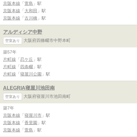
京阪本線
「
萱島
」駅
京阪本線
「
大和田
」駅
京阪本線
「
古川橋
」駅
アルディシア中野
大阪府四條畷市中野本町
空室あり
築57年
片町線
「
忍ケ丘
」駅
片町線
「
四条畷
」駅
片町線
「
寝屋川公園
」駅
ALEGRIA寝屋川池田南
大阪府寝屋川市池田南町
空室あり
築7年
京阪本線
「
寝屋川市
」駅
京阪本線
「
香里園
」駅
京阪本線
「
萱島
」駅