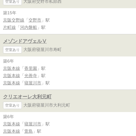
大阪府交野市私部西
空室あり
築15年
京阪交野線
「
交野市
」駅
片町線
「
河内磐船
」駅
メゾンドアヴェルⅤ
大阪府寝屋川市寿町
空室あり
築6年
京阪本線
「
香里園
」駅
京阪本線
「
光善寺
」駅
京阪本線
「
寝屋川市
」駅
クリエオーレ大利元町
大阪府寝屋川市大利元町
空室あり
築6年
京阪本線
「
寝屋川市
」駅
京阪本線
「
萱島
」駅