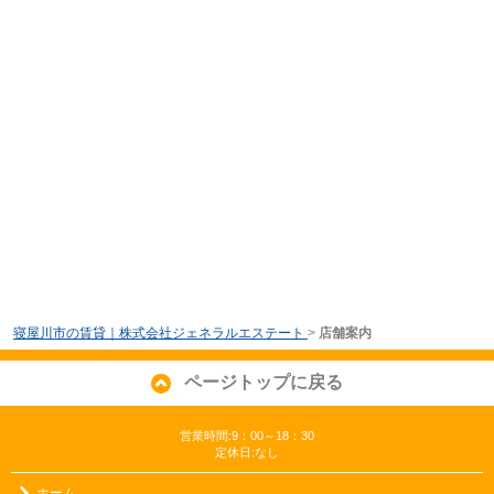
寝屋川市の賃貸｜株式会社ジェネラルエステート
>
店舗案内
ページトップに戻る
営業時間:9：00～18：30
定休日:なし
ホーム