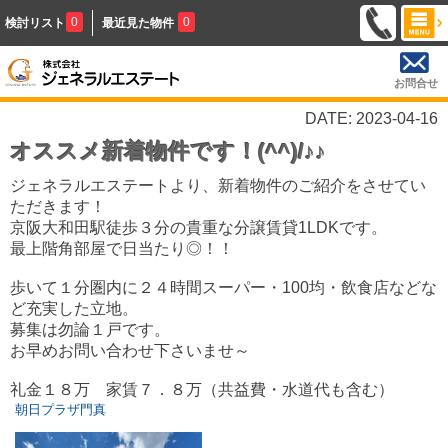
0
0
検討リスト
最近見た物件
お問合せ
DATE: 2023-04-16
オススメ新着物件です！(^^)/♪♪
ジェネラルエステートより、新着物件のご紹介をさせてい
ただきます！
京阪大和田駅徒歩３分の貴重な分譲賃貸1LDKです。
最上階角部屋で日当たり◎！！
歩いて１分圏内に２４時間スーパー・100均・飲食店などな
ど充実した立地。
募集は勿論１戸です。
お早めお問い合わせ下さいませ～
礼金１８万 家賃７．８万（共益費・水道代も含む）
朝日プラザ門真