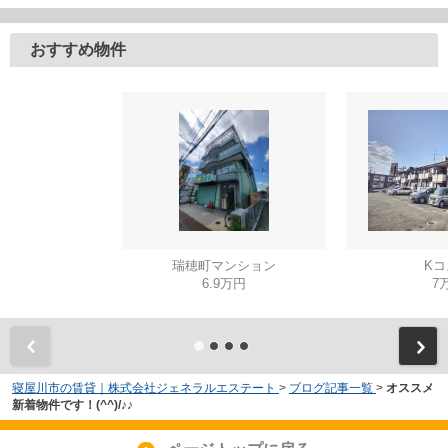
おすすめ物件
瑞穂町マンション
Kコ
6.9万円
7
寝屋川市の賃貸｜株式会社ジェネラルエステート
>
ブログ記事一覧
>
オススメ
新着物件です！(^^)/♪♪