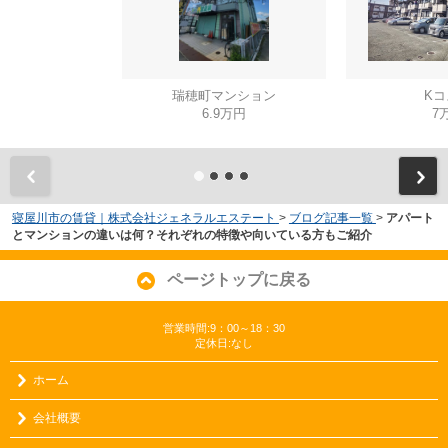
瑞穂町マンション
Kコ
6.9万円
7
寝屋川市の賃貸｜株式会社ジェネラルエステート
>
ブログ記事一覧
>
アパート
とマンションの違いは何？それぞれの特徴や向いている方もご紹介
ページトップに戻る
営業時間:9：00～18：30
定休日:なし
ホーム
会社概要