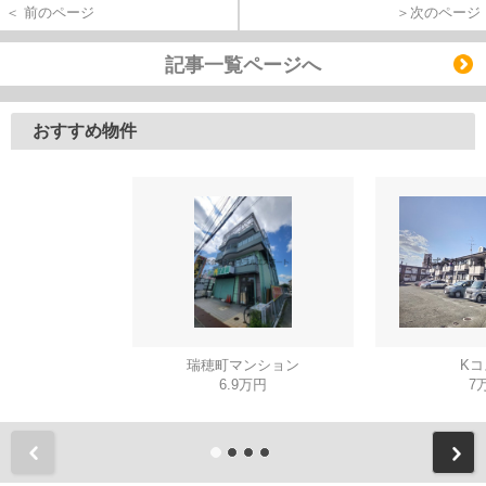
＜ 前のページ
＞次のページ
記事一覧ページへ
おすすめ物件
瑞穂町マンション
Kコ
6.9万円
7