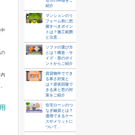
る方の特徴をご
紹介
マンションのリ
フォーム前に把
握すべきポイン
築中
トは？施工範囲
と注意...
ソファの選び方
気の
とは？構造・サ
イズ・形のポイ
ントからご紹介
賃貸物件ででき
、内
る寒さ対策と
は？原状回復で
う。
きる床と窓の対
策をご紹介
住宅ローンのつ
用
なぎ融資とは？
適用できるケー
スやメリットに
ついて...
ま