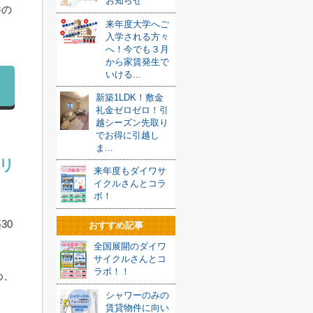
お知らせ
件の
来年度大学へご
。
入学される方々
へ！今でも３月
から家賃発生で
いける...
新築1LDK！敷金
礼金ゼロゼロ！引
越シーズン先取り
でお得に引越し
ま...
リ
来年度もダイワサ
イクルさんとコラ
ボ！
30
おすすめ記事
全国展開のダイワ
サイクルさんとコ
ラボ！！
め、
シャワーのみの
賃貸物件に向い