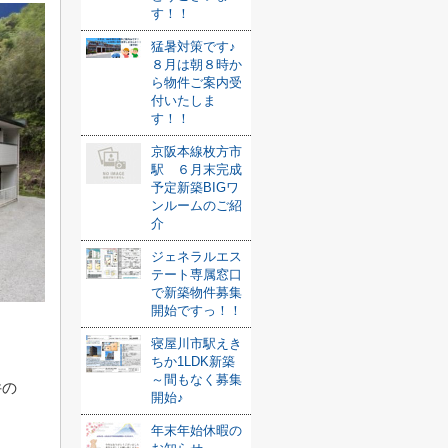
す！！
猛暑対策です♪
８月は朝８時か
ら物件ご案内受
付いたしま
す！！
京阪本線枚方市
駅 ６月末完成
予定新築BIGワ
ンルームのご紹
介
ジェネラルエス
テート専属窓口
で新築物件募集
開始ですっ！！
寝屋川市駅えき
ちか1LDK新築
～間もなく募集
件の
開始♪
年末年始休暇の