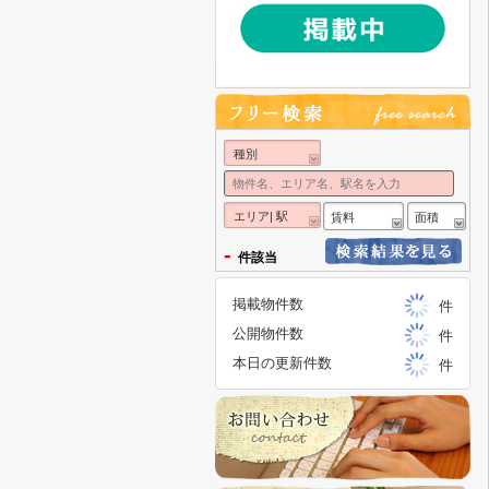
種別
エリア| 駅
賃料
面積
-
件該当
掲載物件数
件
公開物件数
件
本日の更新件数
件