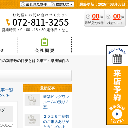
テート
最終更新：2026年08月08日
00
00
件
件
最近見た物件
検討リスト
営業時間：9：00～18：30
定休日：なし
件の築年数の目安とは？築古・築浅物件の
最新記事
記事一覧
へ ≫
新築ビッグワン
ルームの残り３
室。
やメ
２０２６年多数
のご来店ありが
23-01-17
とうございま