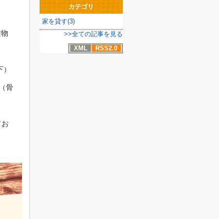
カテゴリ
家を貸す(3)
建物
>>全ての記事を見る
XML
RSS2.0
下）
造（骨
てお