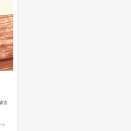
築古
わっ