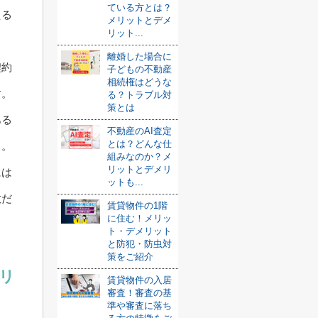
ている方とは？
える
メリットとデメ
リット...
離婚した場合に
契約
子どもの不動産
相続権はどうな
す。
る？トラブル対
策とは
ある
不動産のAI査定
とは？どんな仕
う。
組みなのか？メ
リットとデメリ
には
ットも...
数だ
賃貸物件の1階
に住む！メリッ
ト・デメリット
と防犯・防虫対
策をご紹介
リ
賃貸物件の入居
審査！審査の基
準や審査に落ち