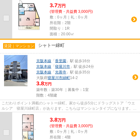
3.7
万
円
(管理費・共益費 3,000円)
敷：0ヶ月｜礼：0ヶ月
所在階：2階
間取り：1R
面積：20.00㎡
シャトー緑町
賃貸｜マンション
京阪本線
「
香里園
」駅 徒歩16分
京阪本線
「
寝屋川市
」駅 徒歩24分
京阪本線
「
光善寺
」駅 徒歩35分
大阪府
寝屋川市
緑町
14-2
3.8
万円
築年数：築30年 ｜募集中：
1室
階数：4階建
こだわりポイント満載のシャトー緑町。家から徒歩5分にドラッグストア「ウエ
ルシア 寝屋川緑町店」があります。こちらはマンションタイプになります。行
く先に応じて経路を選べる、2...
3.8
万
円
(管理費・共益費 3,000円)
敷：0ヶ月｜礼：0ヶ月
所在階：4階