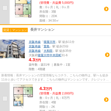
(管理費・共益費 5,000円)
敷：0ヶ月｜礼：0ヶ月
所在階：3階
間取り：2DK
面積：34.50㎡
長井マンション
賃貸｜マンション
京阪本線
「
寝屋川市
」駅 徒歩11分
京阪本線
「
萱島
」駅 徒歩23分
京阪本線
「
大和田
」駅 徒歩35分
大阪府
寝屋川市
中木田町
31-6
4.3
万円
築年数：築31年 ｜募集中：
1室
階数：4階建
新着情報：長井マンションの空室情報ならコチラ。こちらの物件は、駅へも徒歩
11分と歩いてアクセスできます。こちらの物件はマンションです。クレジットカ
ードで初期費用をお支払いい...
4.3
万
円
(管理費・共益費 2,000円)
敷：0ヶ月｜礼：8万円
所在階：4階
間取り：2K