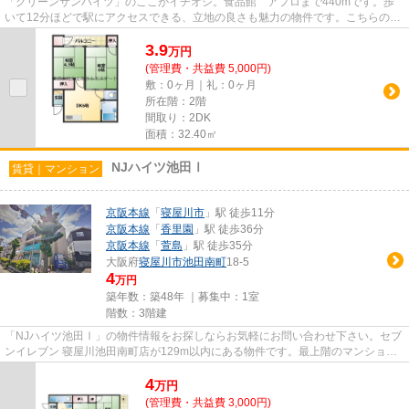
「グリーンサンハイツ」のここがイチオシ。食品館 アプロまで440mです。歩
いて12分ほどで駅にアクセスできる、立地の良さも魅力の物件です。こちらの物
件はマンションです。賃貸物件...
3.9
万
円
(管理費・共益費 5,000円)
敷：0ヶ月｜礼：0ヶ月
所在階：2階
間取り：2DK
面積：32.40㎡
NJハイツ池田Ⅰ
賃貸｜マンション
京阪本線
「
寝屋川市
」駅 徒歩11分
京阪本線
「
香里園
」駅 徒歩36分
京阪本線
「
萱島
」駅 徒歩35分
大阪府
寝屋川市
池田南町
18-5
4
万円
築年数：築48年 ｜募集中：
1室
階数：3階建
「NJハイツ池田Ⅰ」の物件情報をお探しならお気軽にお問い合わせ下さい。セブ
ンイレブン 寝屋川池田南町店が129m以内にある物件です。最上階のマンション
です。こちらはマンションタイ...
4
万
円
(管理費・共益費 3,000円)