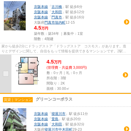
京阪本線
「
古川橋
」駅 徒歩6分
京阪本線
「
大和田
」駅 徒歩12分
京阪本線
「
門真市
」駅 徒歩16分
大阪府
門真市
垣内町
12-15
4.5
万円
築年数：築34年 ｜募集中：
1室
階数：4階建
家から徒歩2分にドラッグストア「ドラッグストア コスモス」があります。造
りとデザインに関して、自信をもって情報を提供できるマンションです。2駅利
用可能な物件なので、交通経路...
4.5
万
円
(管理費・共益費 3,000円)
敷：0ヶ月｜礼：0ヶ月
所在階：3階
間取り：2K
面積：30.00㎡
グリーンコーポラス
賃貸｜マンション
京阪本線
「
寝屋川市
」駅 徒歩11分
京阪本線
「
萱島
」駅 徒歩20分
京阪本線
「
大和田
」駅 徒歩32分
大阪府
寝屋川市
中木田町
29-23