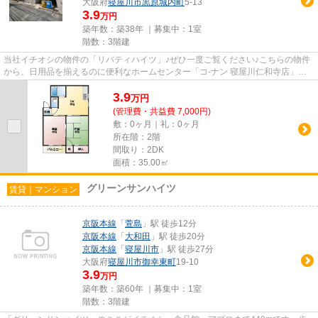
大阪府
寝屋川市
黒原城内町
5-13
3.9
万円
築年数：築38年 ｜募集中：
1室
階数：3階建
当社イチオシの物件の「リバティハイツ」♪ぜひ一度ご覧ください♪こちらの物件
から、日用品を揃えるのに便利なホームセンター「コ-ナン 寝屋川仁和寺店」ま
で249mです♪こちらの物件はマ...
3.9
万
円
(管理費・共益費 7,000円)
敷：0ヶ月｜礼：0ヶ月
所在階：2階
間取り：2DK
面積：35.00㎡
グリーンサンハイツ
賃貸｜マンション
京阪本線
「
萱島
」駅 徒歩12分
京阪本線
「
大和田
」駅 徒歩20分
京阪本線
「
寝屋川市
」駅 徒歩27分
大阪府
寝屋川市
御幸東町
19-10
3.9
万円
築年数：築60年 ｜募集中：
1室
階数：3階建