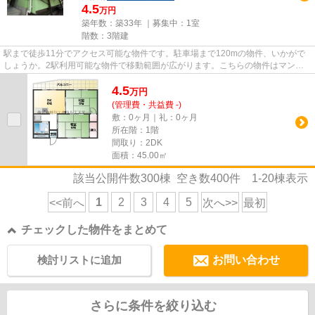
4.5
万円
築年数：築33年 ｜募集中：
1室
階数：3階建
駅まで徒歩11分でアクセス可能な物件です。駐車場まで120mの物件、いかがで
しょうか。2駅利用可能な物件で移動範囲が広がります。こちらの物件はマンシ
ョンです。当社スタッフが地域の...
4.5
万
円
(管理費・共益費 -)
敷：0ヶ月｜礼：0ヶ月
所在階：1階
間取り：2DK
面積：45.00㎡
該当公開件数
300
棟 空き数
400
件
1-20
棟表示
1
2
3
4
5
<<前へ
次へ>>
最初
チェックした物件をまとめて
検討リストに追加
お問い合わせ
さらに条件を絞り込む