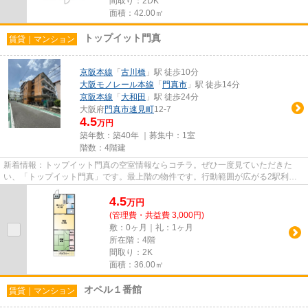
間取り：2DK
面積：42.00㎡
トップイット門真
賃貸｜マンション
京阪本線
「
古川橋
」駅 徒歩10分
大阪モノレール本線
「
門真市
」駅 徒歩14分
京阪本線
「
大和田
」駅 徒歩24分
大阪府
門真市
速見町
12-7
4.5
万円
築年数：築40年 ｜募集中：
1室
階数：4階建
新着情報：トップイット門真の空室情報ならコチラ。ぜひ一度見ていただきた
い、「トップイット門真」です。最上階の物件です。行動範囲が広がる2駅利用
可能な物件です。門真市エリアと...
4.5
万
円
(管理費・共益費 3,000円)
敷：0ヶ月｜礼：1ヶ月
所在階：4階
間取り：2K
面積：36.00㎡
オペル１番館
賃貸｜マンション