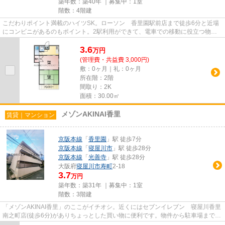
築年数：築40年 ｜募集中：
1室
階数：4階建
こだわりポイント満載のハイツSK。ローソン 香里園駅前店まで徒歩6分と近場
にコンビニがあるのもポイント。2駅利用ができて、電車での移動に役立つ物件
です。駅から徒歩6分にある物件...
3.6
万
円
(管理費・共益費 3,000円)
敷：0ヶ月｜礼：0ヶ月
所在階：2階
間取り：2K
面積：30.00㎡
メゾンAKINAI香里
賃貸｜マンション
京阪本線
「
香里園
」駅 徒歩7分
京阪本線
「
寝屋川市
」駅 徒歩28分
京阪本線
「
光善寺
」駅 徒歩28分
大阪府
寝屋川市
寿町
2-18
3.7
万円
築年数：築31年 ｜募集中：
1室
階数：3階建
「メゾンAKINAI香里」のここがイチオシ。近くにはセブンイレブン 寝屋川香里
南之町店(徒歩6分)がありちょっとした買い物に便利です。物件から駐車場までの
距離は150mです。物件の近く...