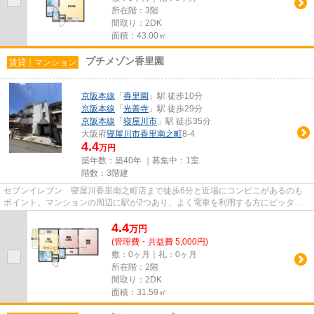
所在階：3階
間取り：2DK
面積：43.00㎡
プチメゾン香里園
賃貸｜マンション
京阪本線
「
香里園
」駅 徒歩10分
京阪本線
「
光善寺
」駅 徒歩29分
京阪本線
「
寝屋川市
」駅 徒歩35分
大阪府
寝屋川市
香里南之町
8-4
4.4
万円
築年数：築40年 ｜募集中：
1室
階数：3階建
セブンイレブン 寝屋川香里南之町店まで徒歩6分と近場にコンビニがあるのも
ポイント。マンションの周辺に駅が2つあり、よく電車を利用する方にピッタリ
です。駅から徒歩10分の位置に...
4.4
万
円
(管理費・共益費 5,000円)
敷：0ヶ月｜礼：0ヶ月
所在階：2階
間取り：2DK
面積：31.59㎡