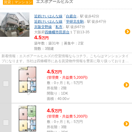
エスポアールヒルズ
賃貸｜マンション
近鉄けいはんな線
「
白庭台
」駅 徒歩42分
近鉄けいはんな線
「
学研北生駒
」駅 徒歩47分
京阪交野線
「
私市
」駅 徒歩67分
大阪府
四條畷市
田原台
１丁目13-35
4.5
万円
築年数：築31年 ｜募集中：
2室
階数：3階建
新着情報：エスポアールヒルズの空室情報ならコチラ。こちらはマンションタイ
プになります。当社は四條畷市にある賃貸物件情報を豊富に取り扱っておりま
す。こだわりの条件やご要望が...
4.5
万
円
(管理費・共益費 5,200円)
敷：0ヶ月｜礼：5万円
所在階：2階
間取り：1DK
面積：40.00㎡
4.5
万
円
(管理費・共益費 5,200円)
敷：0ヶ月｜礼：5万円
所在階：3階