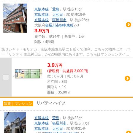
京阪本線
「
萱島
」駅 徒歩13分
京阪本線
「
大和田
」駅 徒歩19分
京阪本線
「
寝屋川市
」駅 徒歩28分
大阪府
寝屋川市
御幸東町
2-3
3.9
万円
築年数：築34年 ｜募集中：
1室
階数：4階建
第３シャトーモリオカ：京阪本線萱島駅にも近くて便利。こちらの物件はスーパ
ー「サンディ 萱島神田店」が220m以内にあります。こちらはマンションタイプ
になります。2駅利用ができる...
3.9
万
円
(管理費・共益費 3,000円)
敷：0ヶ月｜礼：0ヶ月
所在階：3階
間取り：2K
面積：35.00㎡
リバティハイツ
賃貸｜マンション
京阪本線
「
萱島
」駅 徒歩33分
京阪本線
「
寝屋川市
」駅 徒歩30分
京阪本線
「
大和田
」駅 徒歩31分