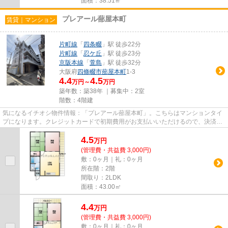
面積：38.51㎡
プレアール蔀屋本町
賃貸｜マンション
片町線
「
四条畷
」駅 徒歩22分
片町線
「
忍ケ丘
」駅 徒歩23分
京阪本線
「
萱島
」駅 徒歩32分
大阪府
四條畷市
蔀屋本町
1-3
4.4
4.5
万円～
万円
築年数：築38年 ｜募集中：
2室
階数：4階建
気になるイチオシ物件情報：「プレアール蔀屋本町」。こちらはマンションタイ
プになります。クレジットカードで初期費用がお支払いいただけるので、決済の
手間が軽減できます。目的に...
4.5
万
円
(管理費・共益費 3,000円)
敷：0ヶ月｜礼：0ヶ月
所在階：2階
間取り：2LDK
面積：43.00㎡
4.4
万
円
(管理費・共益費 3,000円)
敷：0ヶ月｜礼：0ヶ月