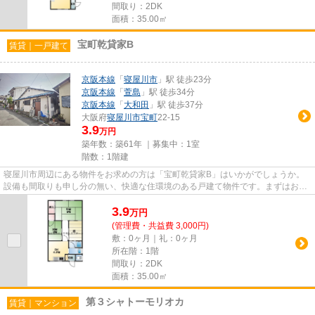
間取り：2DK
面積：35.00㎡
宝町乾貸家B
賃貸｜一戸建て
京阪本線
「
寝屋川市
」駅 徒歩23分
京阪本線
「
萱島
」駅 徒歩34分
京阪本線
「
大和田
」駅 徒歩37分
大阪府
寝屋川市
宝町
22-15
3.9
万円
築年数：築61年 ｜募集中：
1室
階数：1階建
寝屋川市周辺にある物件をお求めの方は「宝町乾貸家B」はいかがでしょうか。
設備も間取りも申し分の無い、快適な住環境のある戸建て物件です。まずはお客
様のこだわりやご希望をお聞か...
3.9
万
円
(管理費・共益費 3,000円)
敷：0ヶ月｜礼：0ヶ月
所在階：1階
間取り：2DK
面積：35.00㎡
第３シャトーモリオカ
賃貸｜マンション