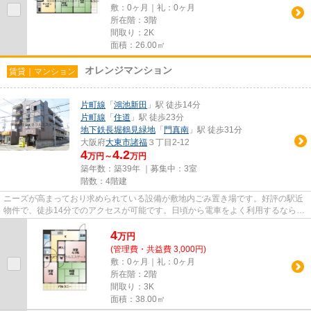
敷：0ヶ月｜礼：0ヶ月
所在階：3階
間取り：2K
面積：26.00㎡
オレンジマンション
賃貸｜マンション
片町線
「
鴻池新田
」駅 徒歩14分
片町線
「
住道
」駅 徒歩23分
地下鉄長堀鶴見緑地
「
門真南
」駅 徒歩31分
大阪府
大東市
諸福
３丁目2-12
4
4.2
万円～
万円
築年数：築39年 ｜募集中：
3室
階数：4階建
ニーズが高まっており求められている設備が敷地内ごみ置き場です。好評の駅近
物件で、徒歩14分でのアクセスが可能です。日頃から電車をよく利用するなら2
駅利用可能な物件はいかがでし...
4
万
円
(管理費・共益費 3,000円)
敷：0ヶ月｜礼：0ヶ月
所在階：2階
間取り：3K
面積：38.00㎡