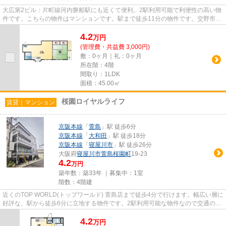
大広第2ビル：片町線河内磐船駅にも近くて便利。2駅利用可能で利便性の高い物
件です。こちらの物件はマンションです。駅まで徒歩11分の物件です。交野市エ
リアと片町線河内磐船付近で...
4.2
万
円
(管理費・共益費 3,000円)
敷：0ヶ月｜礼：0ヶ月
所在階：4階
間取り：1LDK
面積：45.00㎡
桜園ロイヤルライフ
賃貸｜マンション
京阪本線
「
萱島
」駅 徒歩6分
京阪本線
「
大和田
」駅 徒歩18分
京阪本線
「
寝屋川市
」駅 徒歩26分
大阪府
寝屋川市
萱島桜園町
19-23
4.2
万円
築年数：築33年 ｜募集中：
1室
階数：4階建
近くのTOP WORLD(トップワールド) 萱島店まで徒歩4分で行けます。幅広い層に
好評な、駅から徒歩6分に立地する物件です。2駅利用可能な物件なので交通の利
便性が良いのが魅力です。防犯...
4.2
万
円