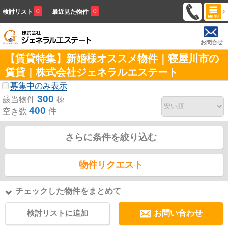
0
0
検討リスト
最近見た物件
お問合せ
【賃貸特集】新婚様オススメ物件｜寝屋川市の
賃貸｜株式会社ジェネラルエステート
募集中のみ表示
300
該当物件
棟
400
空き数
件
さらに条件を絞り込む
物件リクエスト
チェックした物件をまとめて
検討リストに追加
お問い合わせ