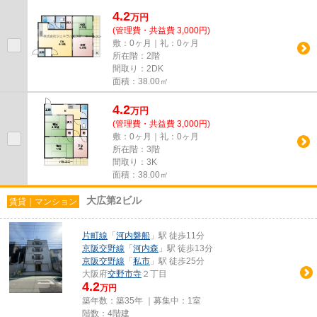
4.2
万
円
(管理費・共益費 3,000円)
敷：0ヶ月｜礼：0ヶ月
所在階：2階
間取り：2DK
面積：38.00㎡
4.2
万
円
(管理費・共益費 3,000円)
敷：0ヶ月｜礼：0ヶ月
所在階：3階
間取り：3K
面積：38.00㎡
大広第2ビル
賃貸｜マンション
片町線
「
河内磐船
」駅 徒歩11分
京阪交野線
「
河内森
」駅 徒歩13分
京阪交野線
「
私市
」駅 徒歩25分
大阪府
交野市
寺
２丁目
4.2
万円
築年数：築35年 ｜募集中：
1室
階数：4階建