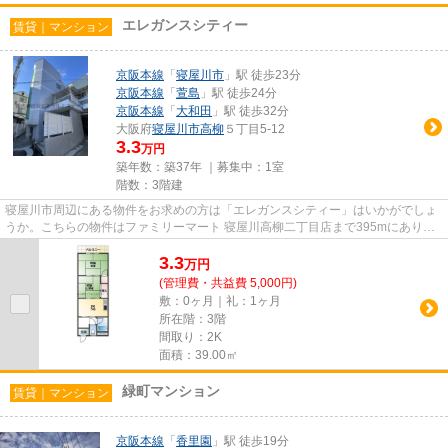
エレガンスシティー
賃貸｜マンション
京阪本線
「
寝屋川市
」駅 徒歩23分
京阪本線
「
萱島
」駅 徒歩24分
京阪本線
「
大和田
」駅 徒歩32分
大阪府
寝屋川市
高柳
５丁目5-12
3.3
万円
築年数：築37年 ｜募集中：
1室
階数：3階建
寝屋川市周辺にある物件をお求めの方は「エレガンスシティー」はいかがでしょ
うか。こちらの物件はファミリーマート 寝屋川高柳二丁目店まで395mにありま
す。ご利用可能な駅が2つあり...
3.3
万
円
(管理費・共益費 5,000円)
敷：0ヶ月｜礼：1ヶ月
所在階：3階
間取り：2K
面積：39.00㎡
緑町マンション
賃貸｜マンション
京阪本線
「
香里園
」駅 徒歩19分