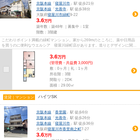
京阪本線
「
寝屋川市
」駅 徒歩21分
京阪本線
「
光善寺
」駅 徒歩38分
大阪府
寝屋川市
緑町
9-22
3.6
万円
築年数：築48年 ｜募集中：
1室
階数：3階建
こだわりポイント満載の緑町マンション。家から269mのところに、薬や日用品
を買うのに便利なウエルシア 寝屋川緑町店があります。造りとデザインに関し
て、自信をもって情報を提供で...
3.6
万
円
(管理費・共益費 3,000円)
敷：0ヶ月｜礼：1ヶ月
所在階：3階
間取り：2DK
面積：29.00㎡
ハイツSK
賃貸｜マンション
京阪本線
「
香里園
」駅 徒歩6分
京阪本線
「
光善寺
」駅 徒歩26分
京阪本線
「
寝屋川市
」駅 徒歩36分
大阪府
寝屋川市
香里南之町
7-27
3.6
万円