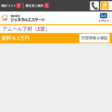
0
0
検討リスト
最近見た物件
お問合せ
アムール下村（
1
室）
賃料
6.1万円
空室情報を確認