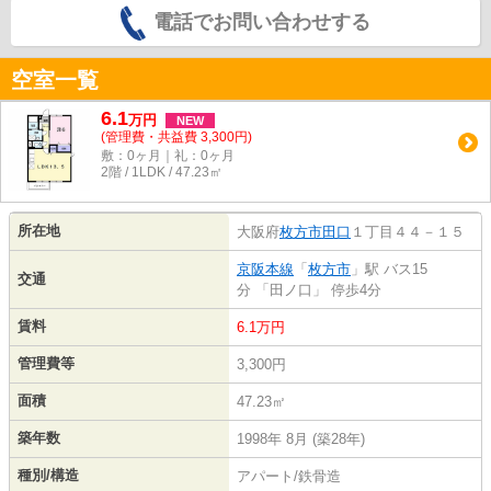
電話でお問い合わせする
空室一覧
6.1
万
円
NEW
(管理費・共益費 3,300円)
敷：0ヶ月｜礼：0ヶ月
2階 / 1LDK / 47.23㎡
所在地
大阪府
枚方市
田口
１丁目４４－１５
京阪本線
「
枚方市
」駅 バス15
交通
分 「田ノ口」 停歩4分
賃料
6.1万円
管理費等
3,300円
面積
47.23㎡
築年数
1998年 8月 (築28年)
種別/構造
アパート/鉄骨造