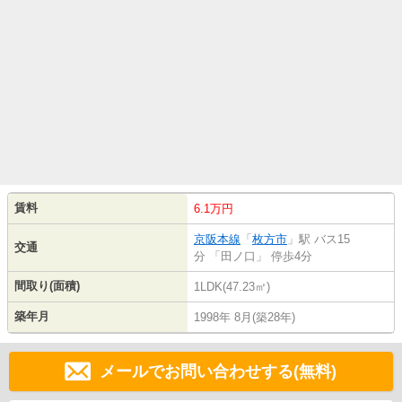
賃料
6.1万円
京阪本線
「
枚方市
」駅 バス15
交通
分 「田ノ口」 停歩4分
間取り(面積)
1LDK(47.23㎡)
築年月
1998年 8月(築28年)
メールでお問い合わせする(無料)