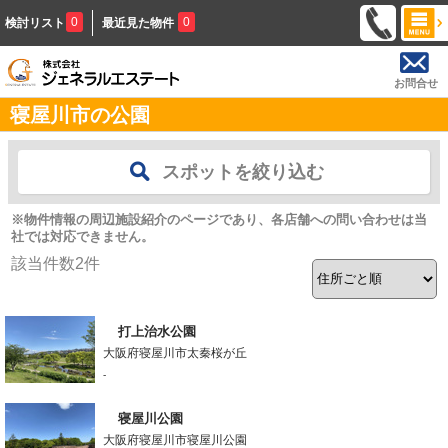
0
0
検討リスト
最近見た物件
お問合せ
寝屋川市の公園
スポットを絞り込む
※物件情報の周辺施設紹介のページであり、各店舗への問い合わせは当
社では対応できません。
該当件数
2
件
打上治水公園
大阪府寝屋川市太秦桜が丘
-
寝屋川公園
大阪府寝屋川市寝屋川公園