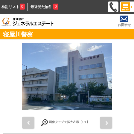
0
0
検討リスト
最近見た物件
お問合せ
寝屋川警察
前
次
画像タップで拡大表示【
1
/1】