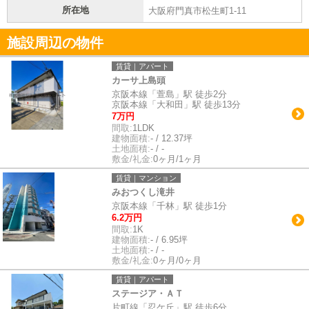
所在地
大阪府門真市松生町1-11
施設周辺の物件
賃貸｜アパート
カーサ上島頭
京阪本線「萱島」駅 徒歩2分
京阪本線「大和田」駅 徒歩13分
7万円
間取:
1LDK
建物面積:
- / 12.37坪
土地面積:
- / -
敷金/礼金:
0ヶ月/1ヶ月
賃貸｜マンション
みおつくし滝井
京阪本線「千林」駅 徒歩1分
6.2万円
間取:
1K
建物面積:
- / 6.95坪
土地面積:
- / -
敷金/礼金:
0ヶ月/0ヶ月
賃貸｜アパート
ステージア・ＡＴ
片町線「忍ケ丘」駅 徒歩6分