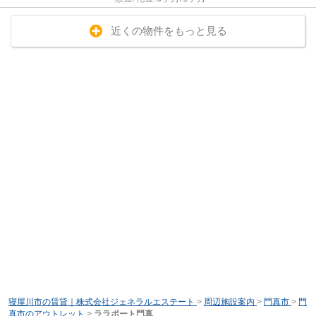
近くの物件をもっと見る
寝屋川市の賃貸｜株式会社ジェネラルエステート
>
周辺施設案内
>
門真市
>
門
真市のアウトレット
>
ララポート門真