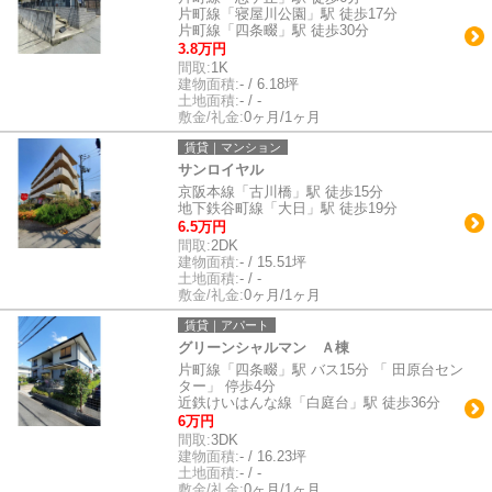
片町線「寝屋川公園」駅 徒歩17分
片町線「四条畷」駅 徒歩30分
3.8万円
間取:
1K
建物面積:
- / 6.18坪
土地面積:
- / -
敷金/礼金:
0ヶ月/1ヶ月
賃貸｜マンション
サンロイヤル
京阪本線「古川橋」駅 徒歩15分
地下鉄谷町線「大日」駅 徒歩19分
6.5万円
間取:
2DK
建物面積:
- / 15.51坪
土地面積:
- / -
敷金/礼金:
0ヶ月/1ヶ月
賃貸｜アパート
グリーンシャルマン Ａ棟
片町線「四条畷」駅 バス15分 「 田原台セン
ター」 停歩4分
近鉄けいはんな線「白庭台」駅 徒歩36分
6万円
間取:
3DK
建物面積:
- / 16.23坪
土地面積:
- / -
敷金/礼金:
0ヶ月/1ヶ月