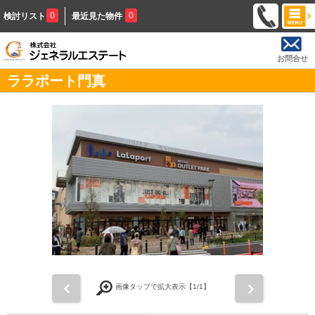
0
0
検討リスト
最近見た物件
お問合せ
ララポート門真
前
次
画像タップで拡大表示【
1
/1】