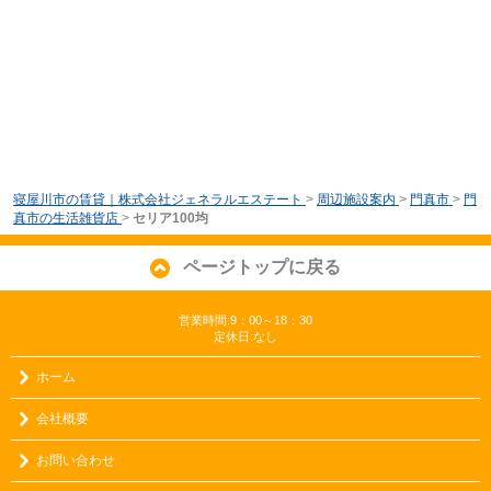
寝屋川市の賃貸｜株式会社ジェネラルエステート
>
周辺施設案内
>
門真市
>
門
真市の生活雑貨店
>
セリア100均
ページトップに戻る
営業時間:9：00～18：30
定休日:なし
ホーム
会社概要
お問い合わせ