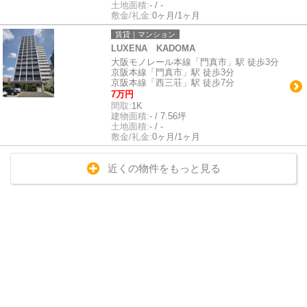
土地面積:
- / -
敷金/礼金:
0ヶ月/1ヶ月
賃貸｜マンション
LUXENA KADOMA
大阪モノレール本線「門真市」駅 徒歩3分
京阪本線「門真市」駅 徒歩3分
京阪本線「西三荘」駅 徒歩7分
7万円
間取:
1K
建物面積:
- / 7.56坪
土地面積:
- / -
敷金/礼金:
0ヶ月/1ヶ月
近くの物件をもっと見る