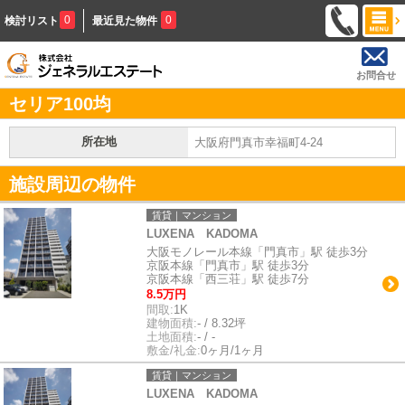
0
0
検討リスト
最近見た物件
お問合せ
セリア100均
所在地
大阪府門真市幸福町4-24
施設周辺の物件
賃貸｜マンション
LUXENA KADOMA
大阪モノレール本線「門真市」駅 徒歩3分
京阪本線「門真市」駅 徒歩3分
京阪本線「西三荘」駅 徒歩7分
8.5万円
間取:
1K
建物面積:
- / 8.32坪
土地面積:
- / -
敷金/礼金:
0ヶ月/1ヶ月
賃貸｜マンション
LUXENA KADOMA