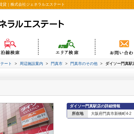
賃貸｜株式会社ジェネラルエステート
ステート
>
周辺施設案内
>
門真市
>
門真市のその他
>
ダイソー門真駅
ダイソー門真駅店の詳細情報
所在地
大阪府門真市新橋町4-2