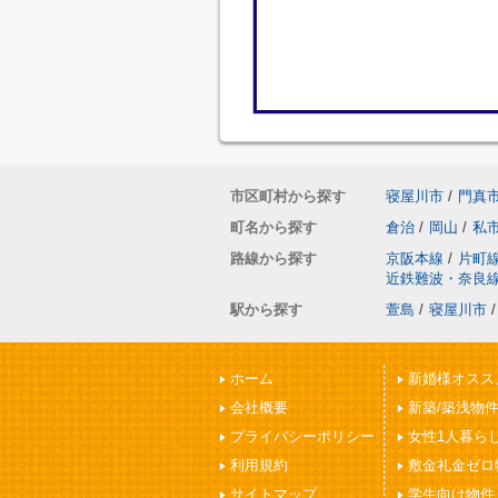
市区町村から探す
寝屋川市
/
門真
町名から探す
倉治
/
岡山
/
私
路線から探す
京阪本線
/
片町
近鉄難波・奈良
駅から探す
萱島
/
寝屋川市
/
ホーム
新婚様オスス
会社概要
新築/築浅物
プライバシーポリシー
女性1人暮ら
利用規約
敷金礼金ゼロ
サイトマップ
学生向け物件