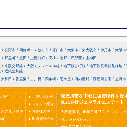
市
/
交野市
/
四條畷市
/
枚方市
/
守口市
/
大東市
/
東大阪市
/
伊丹市
/
大阪市
市
/
野里町
/
星田
/
上野口町
/
高柳
/
南野
/
私部西
/
上神田
線
/
京阪交野線
/
大阪モノレール本線
/
地下鉄谷町線
/
地下鉄長堀鶴見緑地
/
線
/
近鉄生駒線
大和田
/
香里園
/
古川橋
/
四条畷
/
忍ケ丘
/
河内磐船
/
寝屋川公園
/
交野市
寝屋川市を中心に賃貸物件を探
メ物件
お問い合わせ
株式会社ジェネラルエステート
件
スタッフ紹介
しオススメ物件
お客様の声
大阪府寝屋川市早子町23-2 アドバンスね
物件
周辺施設検索
TEL:072-811-3255
FAX:072-811-3256