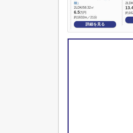
棟）
2LDK
2LDK/58.32㎡
13.
6.5
万円
約16
約1632m／21分
詳細を見る