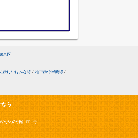
城東区
近鉄けいはんな線
/
地下鉄今里筋線
/
すなら
やがわ2号館 B111号