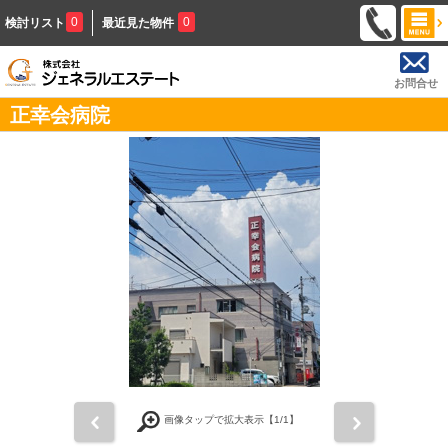
0
0
検討リスト
最近見た物件
お問合せ
正幸会病院
前
次
画像タップで拡大表示【
1
/1】