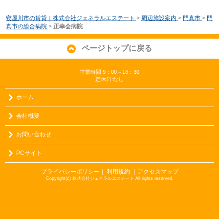
寝屋川市の賃貸｜株式会社ジェネラルエステート
>
周辺施設案内
>
門真市
>
門
真市の総合病院
>
正幸会病院
ページトップに戻る
営業時間:9：00～18：30
定休日:なし
ホーム
会社概要
お問い合わせ
PCサイト
プライバシーポリシー
利用規約
｜アクセスマップ
｜
Copyright(c) 株式会社ジェネラルエステート All rights reserved.