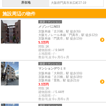
所在地
大阪府門真市末広町27-19
施設周辺の物件
賃貸｜マンション
メゾンバニNO3
京阪本線「古川橋」駅 徒歩3分
大阪モノレール本線「門真市」駅 徒歩12分
京阪本線「門真市」駅 徒歩13分
5.3万円
間取:
1K
建物面積:
- / 9.94坪
土地面積:
- / -
敷金/礼金:
0ヶ月/1ヶ月
賃貸｜マンション
マンションデウミⅡ
京阪本線「大和田」駅 徒歩10分
京阪本線「古川橋」駅 徒歩18分
京阪本線「萱島」駅 徒歩21分
3.3万円
間取:
1K
建物面積:
- / 5.44坪
土地面積:
- / -
敷金/礼金:
0ヶ月/0ヶ月
賃貸｜マンション