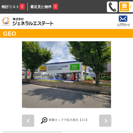
0
0
検討リスト
最近見た物件
お問合せ
GEO
前
次
画像タップで拡大表示【
1
/1】