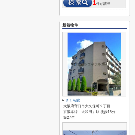
1
件が該当
新着物件
さくら館
大阪府守口市大久保町２丁目
京阪本線「大和田」駅 徒歩18分
築27年