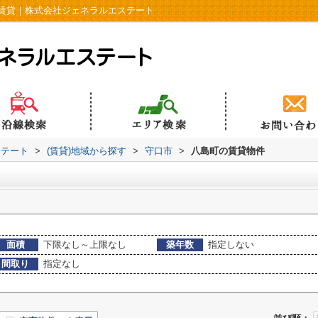
賃貸｜株式会社ジェネラルエステート
ステート
>
(賃貸)地域から探す
>
守口市
>
八島町の賃貸物件
面積
下限なし～上限なし
築年数
指定しない
間取り
指定なし