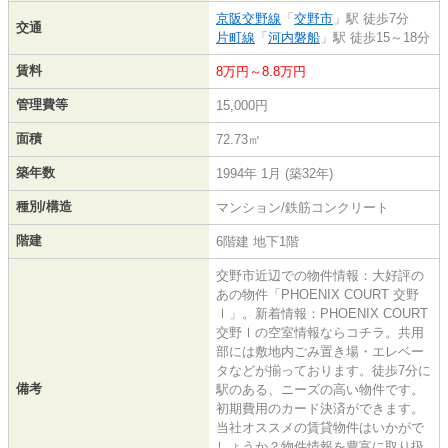
京阪交野線
「
交野市
」駅 徒歩7分
交通
片町線
「
河内磐船
」駅 徒歩15～18分
賃料
8万円～8.8万円
管理費等
15,000円
面積
72.73㎡
築年数
1994年 1月 (築32年)
種別/構造
マンション/鉄筋コンクリート
階建
6階建 地下1階
交野市近辺での物件情報：大好評の
あの物件「PHOENIX COURT 交野
Ⅰ」。新着情報：PHOENIX COURT
交野Ⅰの空室情報ならコチラ。共用
部には敷地内ごみ置き場・エレベー
タなどが揃っております。徒歩7分に
備考
駅のある、ニーズの高い物件です。
初期費用のカード決済ができます。
当社オススメの賃貸物件はいかがで
しょうか？物件情報を豊富に取り扱