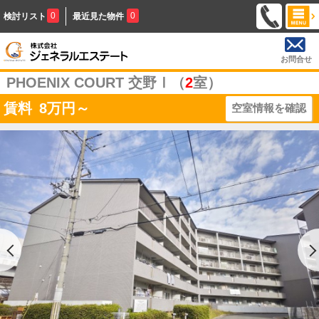
0
0
検討リスト
最近見た物件
お問合せ
PHOENIX COURT 交野Ⅰ（
2
室）
賃料
8
万円～
空室情報を確認