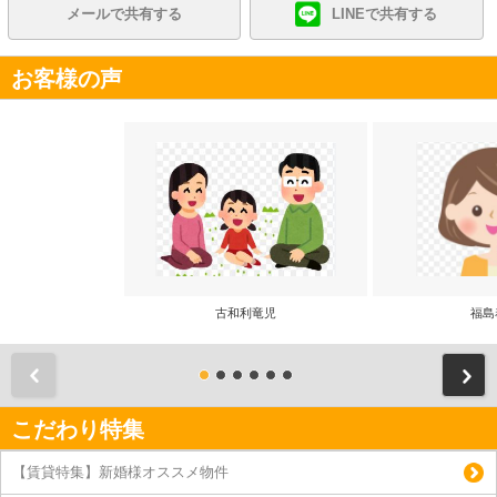
メールで共有する
LINEで共有する
お客様の声
古和利竜児
福島
前
こだわり特集
【賃貸特集】新婚様オススメ物件