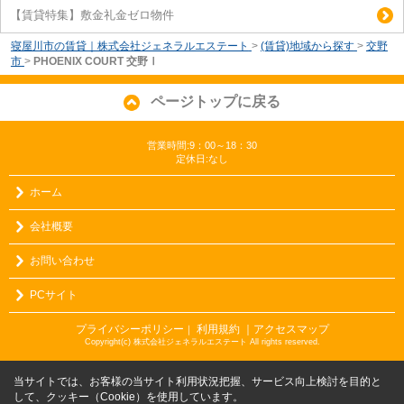
【賃貸特集】敷金礼金ゼロ物件
寝屋川市の賃貸｜株式会社ジェネラルエステート
>
(賃貸)地域から探す
>
交野
市
>
PHOENIX COURT 交野Ⅰ
ページトップに戻る
営業時間:9：00～18：30
定休日:なし
ホーム
会社概要
お問い合わせ
PCサイト
プライバシーポリシー
利用規約
｜アクセスマップ
｜
Copyright(c) 株式会社ジェネラルエステート All rights reserved.
当サイトでは、お客様の当サイト利用状況把握、サービス向上検討を目的と
して、クッキー（Cookie）を使用しています。