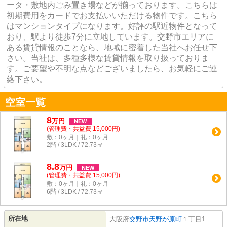
ータ・敷地内ごみ置き場などが揃っております。こちらは
初期費用をカードでお支払いいただける物件です。こちら
はマンションタイプになります。好評の駅近物件となって
おり、駅より徒歩7分に立地しています。交野市エリアに
ある賃貸情報のことなら、地域に密着した当社へお任せ下
さい。当社は、多種多様な賃貸情報を取り扱っておりま
す。ご要望や不明な点などございましたら、お気軽にご連
絡下さい。
空室一覧
8
万
円
NEW
(管理費・共益費 15,000円)
敷：0ヶ月｜礼：0ヶ月
2階 / 3LDK / 72.73㎡
8.8
万
円
NEW
(管理費・共益費 15,000円)
敷：0ヶ月｜礼：0ヶ月
6階 / 3LDK / 72.73㎡
所在地
大阪府
交野市
天野が原町
１丁目1