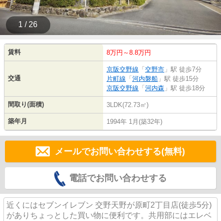
1 / 26
賃料
8万円～8.8万円
京阪交野線
「
交野市
」駅 徒歩7分
交通
片町線
「
河内磐船
」駅 徒歩15分
京阪交野線
「
河内森
」駅 徒歩18分
間取り(面積)
3LDK(72.73㎡)
築年月
1994年 1月(築32年)
メールでお問い合わせする(無料)
電話でお問い合わせする
近くにはセブンイレブン 交野天野が原町2丁目店(徒歩5分)
がありちょっとした買い物に便利です。共用部にはエレベ