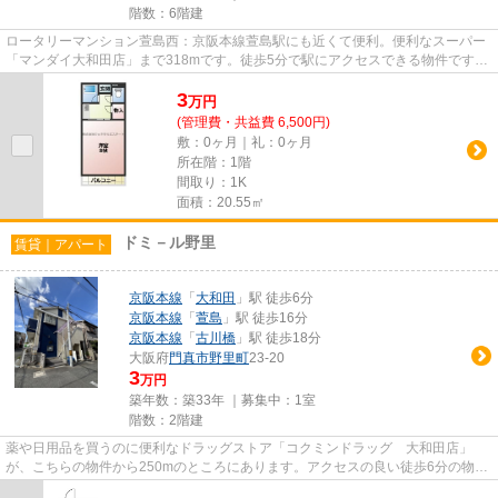
階数：6階建
ロータリーマンション萱島西：京阪本線萱島駅にも近くて便利。便利なスーパー
「マンダイ大和田店」まで318mです。徒歩5分で駅にアクセスできる物件です。
2駅利用可能なマンションなの...
3
万
円
(管理費・共益費 6,500円)
敷：0ヶ月｜礼：0ヶ月
所在階：1階
間取り：1K
面積：20.55㎡
ドミ－ル野里
賃貸｜アパート
京阪本線
「
大和田
」駅 徒歩6分
京阪本線
「
萱島
」駅 徒歩16分
京阪本線
「
古川橋
」駅 徒歩18分
大阪府
門真市
野里町
23-20
3
万円
築年数：築33年 ｜募集中：
1室
階数：2階建
薬や日用品を買うのに便利なドラッグストア「コクミンドラッグ 大和田店」
が、こちらの物件から250mのところにあります。アクセスの良い徒歩6分の物件
です。こちらの物件はアパートで...