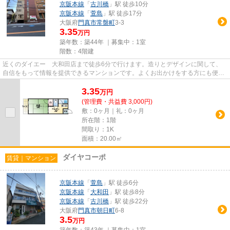
京阪本線
「
古川橋
」駅 徒歩10分
京阪本線
「
萱島
」駅 徒歩17分
大阪府
門真市
常盤町
3-3
3.35
万円
築年数：築44年 ｜募集中：
1室
階数：4階建
近くのダイエー 大和田店まで徒歩6分で行けます。造りとデザインに関して、
自信をもって情報を提供できるマンションです。よくお出かけをする方にも便利
な、2駅利用可能な物件です。...
3.35
万
円
(管理費・共益費 3,000円)
敷：0ヶ月｜礼：0ヶ月
所在階：1階
間取り：1K
面積：20.00㎡
ダイヤコーポ
賃貸｜マンション
京阪本線
「
萱島
」駅 徒歩6分
京阪本線
「
大和田
」駅 徒歩8分
京阪本線
「
古川橋
」駅 徒歩22分
大阪府
門真市
朝日町
6-8
3.5
万円
築年数：築43年 ｜募集中：
1室