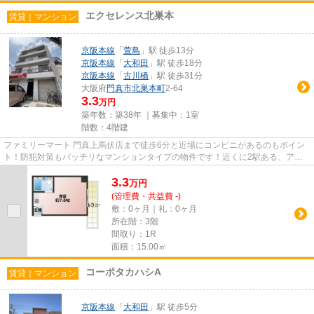
エクセレンス北巣本
賃貸｜マンション
京阪本線
「
萱島
」駅 徒歩13分
京阪本線
「
大和田
」駅 徒歩18分
京阪本線
「
古川橋
」駅 徒歩31分
大阪府
門真市
北巣本町
2-64
3.3
万円
築年数：築38年 ｜募集中：
1室
階数：4階建
ファミリーマート 門真上馬伏店まで徒歩6分と近場にコンビニがあるのもポイン
ト！防犯対策もバッチリなマンションタイプの物件です！近くに2駅ある、アク
セスが良い物件です！好評の駅...
3.3
万
円
(管理費・共益費 -)
敷：0ヶ月｜礼：0ヶ月
所在階：3階
間取り：1R
面積：15.00㎡
コーポタカハシA
賃貸｜マンション
京阪本線
「
大和田
」駅 徒歩5分