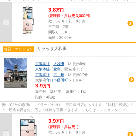
で、アクセスの良い物件です...
3.8
万
円
(管理費・共益費 3,000円)
敷：0ヶ月｜礼：0ヶ月
所在階：2階
間取り：1K
面積：20.00㎡
リラッサ大和田
賃貸｜マンション
京阪本線
「
大和田
」駅 徒歩6分
京阪本線
「
萱島
」駅 徒歩15分
京阪本線
「
古川橋
」駅 徒歩17分
大阪府
守口市
藤田町
５丁目4-3
3.9
万円
築年数：築34年 ｜募集中：
1室
階数：4階建
歩いて5分の場所に、ドラッグセガミ 守口藤田店があります。2駅利用可能なの
で、用途や行き先に応じて経路を選択できます。こちらはマンションタイプにな
ります。朝に慌てることなく...
3.9
万
円
(管理費・共益費 -)
敷：0ヶ月｜礼：0ヶ月