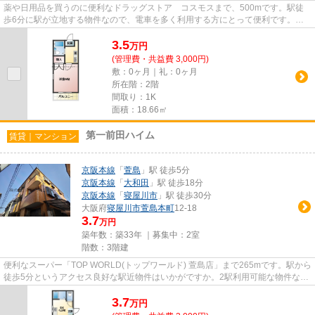
薬や日用品を買うのに便利なドラッグストア コスモスまで、500mです。駅徒
歩6分に駅が立地する物件なので、電車を多く利用する方にとって便利です。お
使いいただける駅は2駅あり、行...
3.5
万
円
(管理費・共益費 3,000円)
敷：0ヶ月｜礼：0ヶ月
所在階：2階
間取り：1K
面積：18.66㎡
第一前田ハイム
賃貸｜マンション
京阪本線
「
萱島
」駅 徒歩5分
京阪本線
「
大和田
」駅 徒歩18分
京阪本線
「
寝屋川市
」駅 徒歩30分
大阪府
寝屋川市
萱島本町
12-18
3.7
万円
築年数：築33年 ｜募集中：
2室
階数：3階建
便利なスーパー「TOP WORLD(トップワールド) 萱島店」まで265mです。駅から
徒歩5分というアクセス良好な駅近物件はいかがですか。2駅利用可能な物件なの
で、用途や行き先に応じて経路...
3.7
万
円