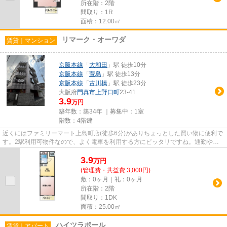
所在階：2階
間取り：1R
面積：12.00㎡
リマーク・オーワダ
賃貸｜マンション
京阪本線
「
大和田
」駅 徒歩10分
京阪本線
「
萱島
」駅 徒歩13分
京阪本線
「
古川橋
」駅 徒歩23分
大阪府
門真市
上野口町
23-41
3.9
万円
築年数：築34年 ｜募集中：
1室
階数：4階建
近くにはファミリーマート上島町店(徒歩6分)がありちょっとした買い物に便利で
す。2駅利用可物件なので、よく電車を利用する方にピッタリですね。通勤やお
出かけに便利な、徒歩10分に...
3.9
万
円
(管理費・共益費 3,000円)
敷：0ヶ月｜礼：0ヶ月
所在階：2階
間取り：1DK
面積：25.00㎡
ハイツラポール
賃貸｜アパート