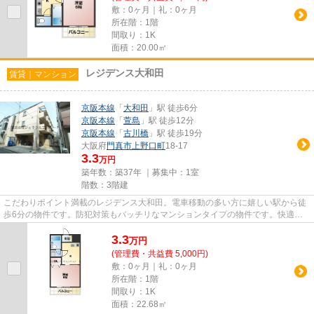
敷：0ヶ月｜礼：0ヶ月
所在階：1階
間取り：1K
面積：20.00㎡
レジデンス大和田
賃貸｜マンション
京阪本線
「
大和田
」駅 徒歩6分
京阪本線
「
萱島
」駅 徒歩12分
京阪本線
「
古川橋
」駅 徒歩19分
大阪府
門真市
上野口町
18-17
3.3
万円
築年数：築37年 ｜募集中：
1室
階数：3階建
こだわりポイント満載のレジデンス大和田。電車移動の多い方に嬉しい駅から徒
歩6分の物件です。防犯対策もバッチリなマンションタイプの物件です。快適さ
を求めるなら、ゴミ捨てが楽な...
3.3
万
円
(管理費・共益費 5,000円)
敷：0ヶ月｜礼：0ヶ月
所在階：1階
間取り：1K
面積：22.68㎡