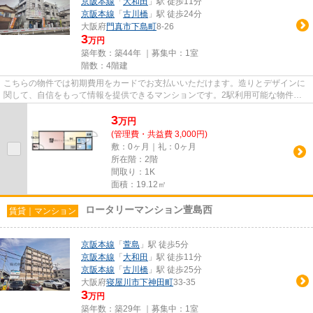
京阪本線
「
大和田
」駅 徒歩11分
京阪本線
「
古川橋
」駅 徒歩24分
大阪府
門真市
下島町
8-26
3
万円
築年数：築44年 ｜募集中：
1室
階数：4階建
こちらの物件では初期費用をカードでお支払いいただけます。造りとデザインに
関して、自信をもって情報を提供できるマンションです。2駅利用可能な物件な
ので交通の利便性が良いのが魅...
3
万
円
(管理費・共益費 3,000円)
敷：0ヶ月｜礼：0ヶ月
所在階：2階
間取り：1K
面積：19.12㎡
ロータリーマンション萱島西
賃貸｜マンション
京阪本線
「
萱島
」駅 徒歩5分
京阪本線
「
大和田
」駅 徒歩11分
京阪本線
「
古川橋
」駅 徒歩25分
大阪府
寝屋川市
下神田町
33-35
3
万円
築年数：築29年 ｜募集中：
1室