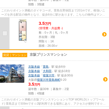
階数：3階建
こだわりポイント満載のダイヤコーポ。萱島生野病院まで201mです。根強いニ
ーズを誇る駅近の物件となり、徒歩6分に駅があります。こちらの物件はマンシ
ョンです。できるだけ早めに不動...
3.5
万
円
(管理費・共益費 -)
敷：0ヶ月｜礼：0ヶ月
所在階：3階
間取り：1K
面積：26.00㎡
京阪プリンスマンション
賃貸｜マンション
京阪本線
「
萱島
」駅 徒歩6分
京阪本線
「
大和田
」駅 徒歩18分
京阪本線
「
寝屋川市
」駅 徒歩30分
大阪府
寝屋川市
萱島南町
6-20
3.5
万円
築年数：築30年 ｜募集中：
2室
階数：4階建
こだわりポイント満載の京阪プリンスマンション☆TOP WORLD(トップワール
ド) 萱島店まで309mです☆2駅利用できる場所にあり、アクセスが便利です☆最
上階のマンションです☆できるだけ早め...