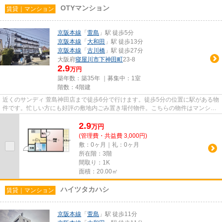
OTYマンション
賃貸｜マンション
京阪本線
「
萱島
」駅 徒歩5分
京阪本線
「
大和田
」駅 徒歩13分
京阪本線
「
古川橋
」駅 徒歩27分
大阪府
寝屋川市
下神田町
23-8
2.9
万円
築年数：築35年 ｜募集中：
1室
階数：4階建
近くのサンディ 萱島神田店まで徒歩6分で行けます。徒歩5分の位置に駅がある物
件です。忙しい方にも好評の敷地内ごみ置き場付物件。こちらの物件はマンショ
ンです。寝屋川市エリアと京...
2.9
万
円
(管理費・共益費 3,000円)
敷：0ヶ月｜礼：0ヶ月
所在階：3階
間取り：1K
面積：20.00㎡
ハイツタカハシ
賃貸｜マンション
京阪本線
「
萱島
」駅 徒歩11分