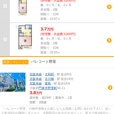
(管理費・共益費 3,000円)
敷：0ヶ月｜礼：0ヶ月
所在階：1階
間取り：1DK
面積：19.87㎡
3.7
万
円
(管理費・共益費 3,000円)
敷：0ヶ月｜礼：0ヶ月
所在階：2階
間取り：1DK
面積：20.05㎡
パレコート野里
賃貸｜マンション
京阪本線
「
大和田
」駅 徒歩8分
京阪本線
「
古川橋
」駅 徒歩19分
京阪本線
「
萱島
」駅 徒歩18分
大阪府
門真市
野里町
40-11
3.8
万円
築年数：築28年 ｜募集中：
1室
階数：3階建
「パレコート野里」の物件情報をお探しならお気軽にお問い合わせ下さい。歩い
て徒歩6分の場所にダイエー 大和田店があるのもポイント。駅まで徒歩8分なの