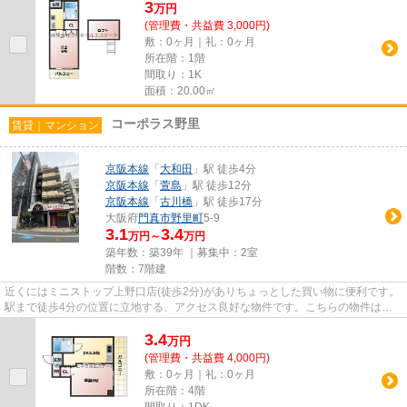
3
万
円
(管理費・共益費 3,000円)
敷：0ヶ月｜礼：0ヶ月
所在階：1階
間取り：1K
面積：20.00㎡
コーポラス野里
賃貸｜マンション
京阪本線
「
大和田
」駅 徒歩4分
京阪本線
「
萱島
」駅 徒歩12分
京阪本線
「
古川橋
」駅 徒歩17分
大阪府
門真市
野里町
5-9
3.1
3.4
万円～
万円
築年数：築39年 ｜募集中：
2室
階数：7階建
近くにはミニストップ上野口店(徒歩2分)がありちょっとした買い物に便利です。
駅まで徒歩4分の位置に立地する、アクセス良好な物件です。こちらの物件はマ
ンションです。こちらの物件...
3.4
万
円
(管理費・共益費 4,000円)
敷：0ヶ月｜礼：0ヶ月
所在階：4階
間取り：1DK