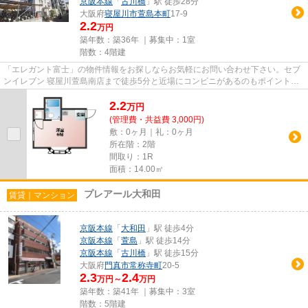
京阪本線
「
古川橋
」駅 徒歩28分
大阪府
寝屋川市
萱島本町
17-9
2.2
万円
築年数：築36年 ｜募集中：
1室
階数：4階建
「エレガント富士」の物件情報をお探しならお気軽にお問い合わせ下さい。セブ
ンイレブン 寝屋川萱島南店まで徒歩5分と近場にコンビニがあるのもポイント。2
駅利用可能な物件なので行動...
2.2
万
円
(管理費・共益費 3,000円)
敷：0ヶ月｜礼：0ヶ月
所在階：2階
間取り：1R
面積：14.00㎡
プレアール大和田
賃貸｜マンション
京阪本線
「
大和田
」駅 徒歩4分
京阪本線
「
萱島
」駅 徒歩14分
京阪本線
「
古川橋
」駅 徒歩15分
大阪府
門真市
常称寺町
20-5
2.3
2.4
万円～
万円
築年数：築41年 ｜募集中：
3室
階数：5階建