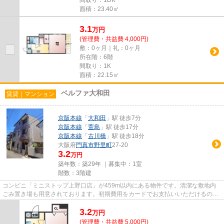
面積：23.40㎡
3.1
万
円
(管理費・共益費 4,000円)
敷：0ヶ月｜礼：0ヶ月
所在階：6階
間取り：1K
面積：22.15㎡
ベルファ大和田
賃貸｜マンション
京阪本線
「
大和田
」駅 徒歩7分
京阪本線
「
萱島
」駅 徒歩17分
京阪本線
「
古川橋
」駅 徒歩18分
大阪府
門真市
野里町
27-20
3.2
万円
築年数：築29年 ｜募集中：
1室
階数：3階建
コンビニ「ミニストップ上野口店」が459m以内にある物件です。清潔な敷地内
ごみ置き場も用意されております。初期費用をカードでお支払いいただけるの
で、カードで決済したい方にもお...
3.2
万
円
(管理費・共益費 5,000円)