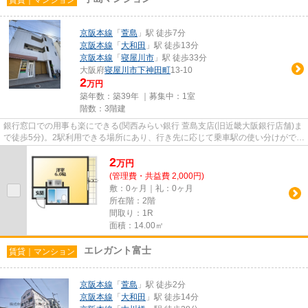
京阪本線
「
萱島
」駅 徒歩7分
京阪本線
「
大和田
」駅 徒歩13分
京阪本線
「
寝屋川市
」駅 徒歩33分
大阪府
寝屋川市
下神田町
13-10
2
万円
築年数：築39年 ｜募集中：
1室
階数：3階建
銀行窓口での用事も楽にできる(関西みらい銀行 萱島支店(旧近畿大阪銀行店舗)ま
で徒歩5分)。2駅利用できる場所にあり、行き先に応じて乗車駅の使い分けができ
ます。駅から徒歩7分に立...
2
万
円
(管理費・共益費 2,000円)
敷：0ヶ月｜礼：0ヶ月
所在階：2階
間取り：1R
面積：14.00㎡
エレガント富士
賃貸｜マンション
京阪本線
「
萱島
」駅 徒歩2分
京阪本線
「
大和田
」駅 徒歩14分