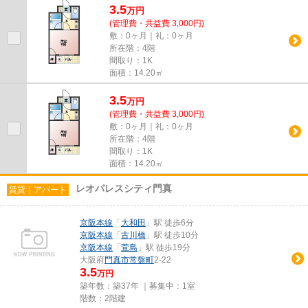
3.5
万
円
(管理費・共益費 3,000円)
敷：0ヶ月｜礼：0ヶ月
所在階：4階
間取り：1K
面積：14.20㎡
3.5
万
円
(管理費・共益費 3,000円)
敷：0ヶ月｜礼：0ヶ月
所在階：4階
間取り：1K
面積：14.20㎡
レオパレスシティ門真
賃貸｜アパート
京阪本線
「
大和田
」駅 徒歩6分
京阪本線
「
古川橋
」駅 徒歩10分
京阪本線
「
萱島
」駅 徒歩19分
大阪府
門真市
常盤町
2-22
3.5
万円
築年数：築37年 ｜募集中：
1室
階数：2階建