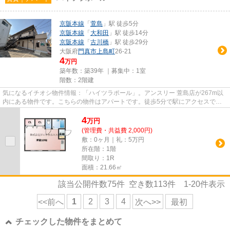
京阪本線
「
萱島
」駅 徒歩5分
京阪本線
「
大和田
」駅 徒歩14分
京阪本線
「
古川橋
」駅 徒歩29分
大阪府
門真市
上島町
26-21
4
万円
築年数：築39年 ｜募集中：
1室
階数：2階建
気になるイチオシ物件情報：「ハイツラポール」。アンスリー 萱島店が267m以
内にある物件です。こちらの物件はアパートです。徒歩5分で駅にアクセスでき
る物件です。お客様のこだわり...
4
万
円
(管理費・共益費 2,000円)
敷：0ヶ月｜礼：5万円
所在階：1階
間取り：1R
面積：21.66㎡
該当公開件数
75
件 空き数
113
件
1-20
件表示
1
2
3
4
<<前へ
次へ>>
最初
チェックした物件をまとめて